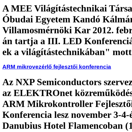
A MEE Világítástechnikai Társa
Óbudai Egyetem Kandó Kálmá
Villamosmérnöki Kar 2012. febr
án tartja a III. LED Konferenc
ek a világítástechnikában" mott
ARM mikrovezérlő fejlesztői konferencia
Az NXP Semiconductors szervez
az ELEKTROnet közreműködés
ARM Mikrokontroller Fejlesztő
Konferencia lesz november 3-4-
Danubius Hotel Flamencoban (