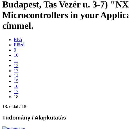
Budapest, Tas Vezér u. 3-7) "
Microcontrollers in your Applic
címmel.
Első
Előző
9
10
11
12
13
14
15
16
17
18
18. oldal / 18
Tudomány
/ Alapkutatás