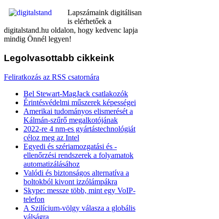
Lapszámaink digitálisan
is elérhetőek a
digitalstand.hu oldalon, hogy kedvenc lapja
mindig Önnél legyen!
Legolvasottabb
cikkeink
Feliratkozás az RSS csatornára
Bel Stewart-MagJack csatlakozók
Érintésvédelmi műszerek képességei
Amerikai tudományos elismerését a
Kálmán-szűrő megalkotójának
2022-re 4 nm-es gyártástechnológiát
céloz meg az Intel
Egyedi és szériamozgatási és -
ellenőrzési rendszerek a folyamatok
automatizálásához
Valódi és biztonságos alternatíva a
boltokból kivont izzólámpákra
Skype: messze több, mint egy VoIP-
telefon
A Szilícium-völgy válasza a globális
válságra