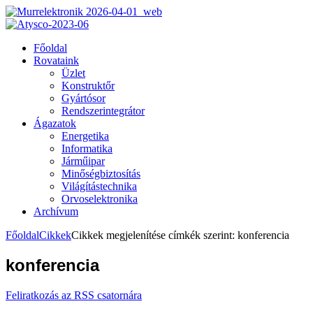
Főoldal
Rovataink
Üzlet
Konstruktőr
Gyártósor
Rendszerintegrátor
Ágazatok
Energetika
Informatika
Járműipar
Minőségbiztosítás
Világítástechnika
Orvoselektronika
Archívum
Főoldal
Cikkek
Cikkek megjelenítése címkék szerint: konferencia
konferencia
Feliratkozás az RSS csatornára