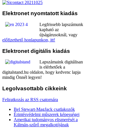
Elektronet
nyomtatott kiadás
Legfrissebb lapszámunk
kapható az
újságárusoknál, vagy
előfizethető honlapunkon, itt!
Elektronet
digitális kiadás
Lapszámaink digitálisan
is elérhetőek a
digitalstand.hu oldalon, hogy kedvenc lapja
mindig Önnél legyen!
Legolvasottabb
cikkeink
Feliratkozás az RSS csatornára
Bel Stewart-MagJack csatlakozók
Érintésvédelmi műszerek képességei
Amerikai tudományos elismerését a
Kálmán-szűrő megalkotójának