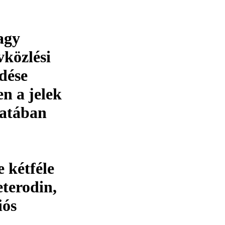
agy
vközlési
edése
n a jelek
latában
 kétféle
eterodin,
iós