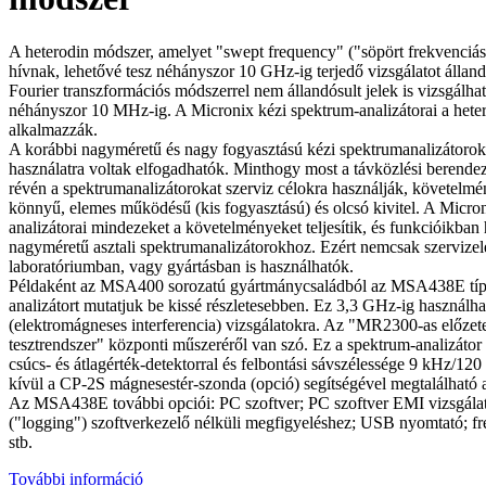
A heterodin módszer, amelyet "swept frequency" ("söpört frekvenciá
hívnak, lehetővé tesz néhányszor 10 GHz-ig terjedő vizsgálatot állandó
Fourier transzformációs módszerrel nem állandósult jelek is vizsgálha
néhányszor 10 MHz-ig. A Micronix kézi spektrum-analizátorai a hete
alkalmazzák.
A korábbi nagyméretű és nagy fogyasztású kézi spektrumanalizátorok
használatra voltak elfogadhatók. Minthogy most a távközlési berendez
révén a spektrumanalizátorokat szerviz célokra használják, követelmé
könnyű, elemes működésű (kis fogyasztású) és olcsó kivitel. A Micro
analizátorai mindezeket a követelményeket teljesítik, és funkcióikban
nagyméretű asztali spektrumanalizátorokhoz. Ezért nemcsak szervize
laboratóriumban, vagy gyártásban is használhatók.
Példaként az MSA400 sorozatú gyártmánycsaládból az MSA438E típ
analizátort mutatjuk be kissé részletesebben. Ez 3,3 GHz-ig használh
(elektromágneses interferencia) vizsgálatokra. Az "MR2300-as előzet
tesztrendszer" központi műszeréről van szó. Ez a spektrum-analizátor
csúcs- és átlagérték-detektorral és felbontási sávszélessége 9 kHz/12
kívül a CP-2S mágnesestér-szonda (opció) segítségével megtalálható a
Az MSA438E további opciói: PC szoftver; PC szoftver EMI vizsgála
("logging") szoftverkezelő nélküli megfigyeléshez; USB nyomtató; f
stb.
További információ