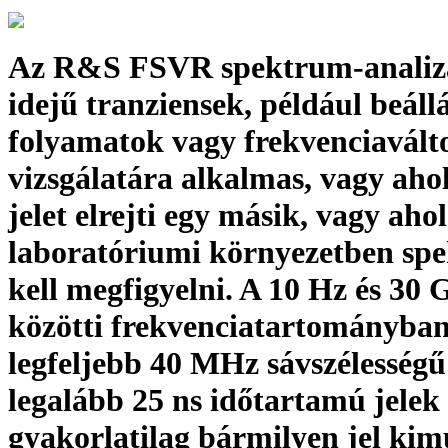
Az R&S FSVR spektrum-analizá
idejű tranziensek, például beállá
folyamatok vagy frekvenciavált
vizsgálatára alkalmas, vagy ahol
jelet elrejti egy másik, vagy ahol
laboratóriumi környezetben sp
kell megfigyelni. A 10 Hz és 30
közötti frekvenciatartományba
legfeljebb 40 MHz sávszélességű
legalább 25 ns időtartamú jelek
gyakorlatilag bármilyen jel kim