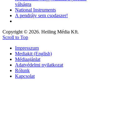
válságra
National Instruments
A pendrájv sem csodaszer!
Copyright © 2026. Heiling Média Kft.
Scroll to Top
Impresszum
Mediakit (English)
Médiaajánlat
Adatvédelmi nyilatkozat
Rólunk
Kapcsolat