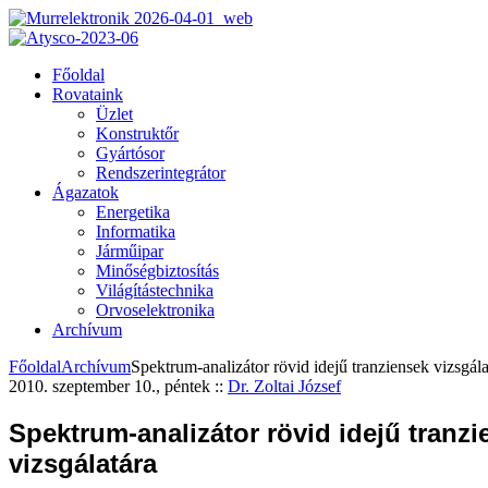
Főoldal
Rovataink
Üzlet
Konstruktőr
Gyártósor
Rendszerintegrátor
Ágazatok
Energetika
Informatika
Járműipar
Minőségbiztosítás
Világítástechnika
Orvoselektronika
Archívum
Főoldal
Archívum
Spektrum-analizátor rövid idejű tranziensek vizsgála
2010. szeptember 10., péntek
::
Dr. Zoltai József
Spektrum-analizátor rövid idejű tranz
vizsgálatára