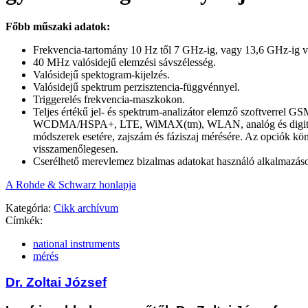
Főbb műszaki adatok:
Frekvencia-tartomány 10 Hz től 7 GHz-ig, vagy 13,6 GHz-ig 
40 MHz valósidejű elemzési sávszélesség.
Valósidejű spektogram-kijelzés.
Valósidejű spektrum perzisztencia-függvénnyel.
Triggerelés frekvencia-maszkokon.
Teljes értékű jel- és spektrum-analizátor elemző szoftverrel 
WCDMA/HSPA+, LTE, WiMAX(tm), WLAN, analóg és digitál
módszerek esetére, zajszám és fáziszaj mérésére. Az opciók kön
visszamenőlegesen.
Cserélhető merevlemez bizalmas adatokat használó alkalmazás
A Rohde & Schwarz honlapja
Kategória:
Cikk archívum
Címkék:
national instruments
mérés
Dr. Zoltai József