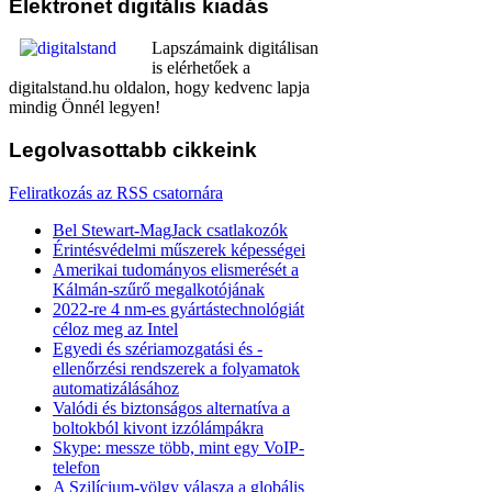
Elektronet
digitális kiadás
Lapszámaink digitálisan
is elérhetőek a
digitalstand.hu oldalon, hogy kedvenc lapja
mindig Önnél legyen!
Legolvasottabb
cikkeink
Feliratkozás az RSS csatornára
Bel Stewart-MagJack csatlakozók
Érintésvédelmi műszerek képességei
Amerikai tudományos elismerését a
Kálmán-szűrő megalkotójának
2022-re 4 nm-es gyártástechnológiát
céloz meg az Intel
Egyedi és szériamozgatási és -
ellenőrzési rendszerek a folyamatok
automatizálásához
Valódi és biztonságos alternatíva a
boltokból kivont izzólámpákra
Skype: messze több, mint egy VoIP-
telefon
A Szilícium-völgy válasza a globális