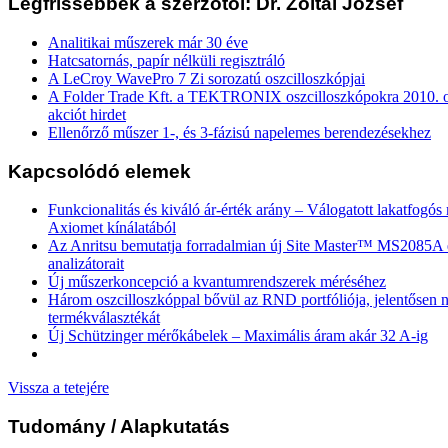
Legfrissebbek a szerzőtől: Dr. Zoltai József
Analitikai műszerek már 30 éve
Hatcsatornás, papír nélküli regisztráló
A LeCroy WavePro 7 Zi sorozatú oszcilloszkópjai
A Folder Trade Kft. a TEKTRONIX oszcilloszkópokra 2010. ok
akciót hirdet
Ellenőrző műszer 1-, és 3-fázisú napelemes berendezésekhez
Kapcsolódó elemek
Funkcionalitás és kiváló ár-érték arány – Válogatott lakatfogó
Axiomet kínálatából
Az Anritsu bemutatja forradalmian új Site Master™ MS2085
analizátorait
Új műszerkoncepció a kvantumrendszerek méréséhez
Három oszcilloszkóppal bővül az RND portfóliója, jelentősen n
termékválasztékát
Új Schützinger mérőkábelek – Maximális áram akár 32 A-ig
Vissza a tetejére
Tudomány
/ Alapkutatás