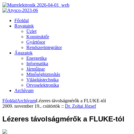
Főoldal
Rovataink
Üzlet
Konstruktőr
Gyártósor
Rendszerintegrátor
Ágazatok
Energetika
Informatika
Járműipar
Minőségbiztosítás
Világítástechnika
Orvoselektronika
Archívum
Főoldal
Archívum
Lézeres távolságmérők a FLUKE-tól
2009. november 19., csütörtök
::
Dr. Zoltai József
Lézeres távolságmérők a FLUKE-tól