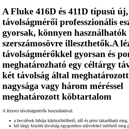
A Fluke 416D és 411D típusú új, 
távolságmérői professzionális e
gyorsak, könnyen használhatók 
szerszámosövre illeszthetők.A lé
távolságmérőkkel gyorsan és po
meghatározható egy céltárgy táv
két távolság által meghatározott
nagysága vagy három méréssel
meghatározott köbtartalom
A lézeres távolságmérők használatával:
a becslések hibája kiküszöbölhető, idő és pénz takarítható meg,
két tárgy közötti távolság egygombos művelettel mérhető meg pi