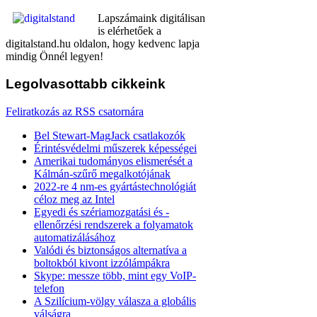
Lapszámaink digitálisan
is elérhetőek a
digitalstand.hu oldalon, hogy kedvenc lapja
mindig Önnél legyen!
Legolvasottabb
cikkeink
Feliratkozás az RSS csatornára
Bel Stewart-MagJack csatlakozók
Érintésvédelmi műszerek képességei
Amerikai tudományos elismerését a
Kálmán-szűrő megalkotójának
2022-re 4 nm-es gyártástechnológiát
céloz meg az Intel
Egyedi és szériamozgatási és -
ellenőrzési rendszerek a folyamatok
automatizálásához
Valódi és biztonságos alternatíva a
boltokból kivont izzólámpákra
Skype: messze több, mint egy VoIP-
telefon
A Szilícium-völgy válasza a globális
válságra