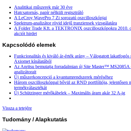
Analitikai műszerek már 30 éve
Hatcsatornás, papír nélküli regisztráló
A LeCroy WavePro 7 Zi sorozatú oszcilloszkópjai
Spektrum-analizátor rövid idejű tranziensek vizsgálatára
A Folder Trade Kft. a TEKTRONIX oszcilloszkópokra 2010. ok
akciót hirdet
Kapcsolódó elemek
Funkcionalitás és kiváló ár-érték arány – Válogatott lakatfogó
Axiomet kínálatából
Az Anritsu bemutatja forradalmian új Site Master™ MS2085
analizátorait
Új műszerkoncepció a kvantumrendszerek méréséhez
Három oszcilloszkóppal bővül az RND portfóliója, jelentősen n
termékválasztékát
Új Schützinger mérőkábelek – Maximális áram akár 32 A-ig
Vissza a tetejére
Tudomány
/ Alapkutatás