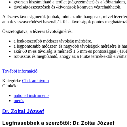
gyorsan kiszámítható a terület (négyzetméter) és a köbtartalom,
távolságösszegzések és -kivonások könnyen végrehajthatók.
A lézeres távolságmérők jobbak, mint az ultrahangosak, mivel lézerfé
annak visszaverődését használják fel a távolságok pontos meghatározá
Összefoglalva, a lézeres távolságmérés:
a legkorszerűbb módszer távolság mérésére,
a legpontosabb módszer, és nagyobb távolságok mérésére is has
akár 60 m-es távolság is mérhető 1,5 mm-es pontossággal (416
robusztus és megbízható, ahogy az a Fluke termékektől elvárha
További információ
Kategória:
Cikk archívum
Címkék:
national instruments
mérés
Dr. Zoltai József
Legfrissebbek a szerzőtől: Dr. Zoltai József