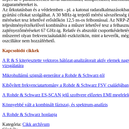
zajparamétereket is.
Az űrkutatásban és a védelemben - pl. a katonai radaralkalmazásokban 
gyártási célokat szolgálhat. A 30 MHz-ig terjedő mérési sávszélesség 
méréseket tesz lehetővé erősítőkön 12,5 ns-os felbontással. Az NRP-
teljesítményérzékelővel kombinálva a műszer lehetővé tesz a felhasz
zajtényezőméréseket 67 GHz-ig. Relatív és abszolút csoportkésleltetés
műszerrel olyan frekvenciaátalakító eszközökön, mint a keverők, még 
oszcillátor nem hozzáférhető.
Kapcsolódó cikkek
A R & S kiterjesztette vektoros hálózat-analizátorait aktív elemek na
vizsgálatára
Mikrohullámú szignál-generátor a Rohde & Schwarz-tól
Kibővített frekvenciatartomány a Rohde & Schwarz FSV családjában
A Rohde & Schwarz ES-SCAN jelű szoftvere előzetes EMI megfelelő
Könnyebbé vált a kombinált fáziszaj- és spektrum-analízis
A Rohde & Schwarz honlapja
Kategória:
Cikk archívum