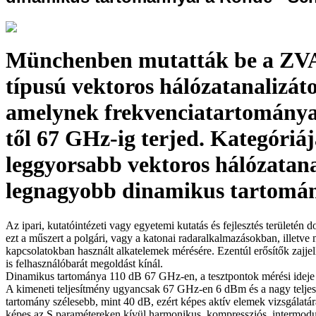
Münchenben mutatták be a ZV
típusú vektoros hálózatanalizáto
amelynek frekvenciatartomány
től 67 GHz-ig terjed. Kategóriá
leggyorsabb vektoros hálózatana
legnagyobb dinamikus tartomá
Az ipari, kutatóintézeti vagy egyetemi kutatás és fejlesztés területén 
ezt a műszert a polgári, vagy a katonai radaralkalmazásokban, illetv
kapcsolatokban használt alkatelemek mérésére. Ezentúl erősítők zajj
is felhasználóbarát megoldást kínál.
Dinamikus tartománya 110 dB 67 GHz-en, a tesztpontok mérési ideje 
A kimeneti teljesítmény ugyancsak 67 GHz-en 6 dBm és a nagy telj
tartomány szélesebb, mint 40 dB, ezért képes aktív elemek vizsgálatá
képes az S paramétereken kívül harmonikus, kompressziós, intermodu