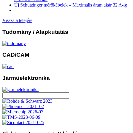
Új Schützinger mérőkábelek – Maximális áram akár 32 A-ig
Vissza a tetejére
Tudomány
/ Alapkutatás
CAD/CAM
Járműelektronika