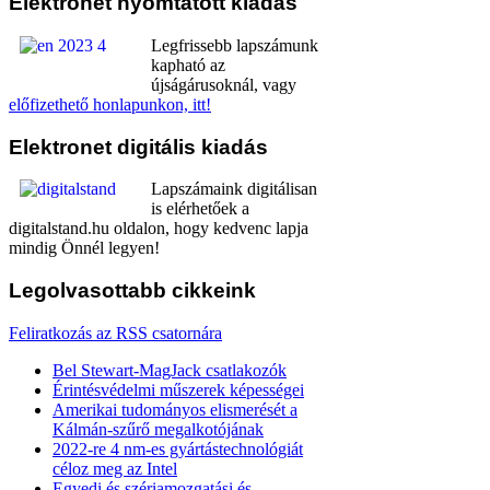
Elektronet
nyomtatott kiadás
Legfrissebb lapszámunk
kapható az
újságárusoknál, vagy
előfizethető honlapunkon, itt!
Elektronet
digitális kiadás
Lapszámaink digitálisan
is elérhetőek a
digitalstand.hu oldalon, hogy kedvenc lapja
mindig Önnél legyen!
Legolvasottabb
cikkeink
Feliratkozás az RSS csatornára
Bel Stewart-MagJack csatlakozók
Érintésvédelmi műszerek képességei
Amerikai tudományos elismerését a
Kálmán-szűrő megalkotójának
2022-re 4 nm-es gyártástechnológiát
céloz meg az Intel
Egyedi és szériamozgatási és -