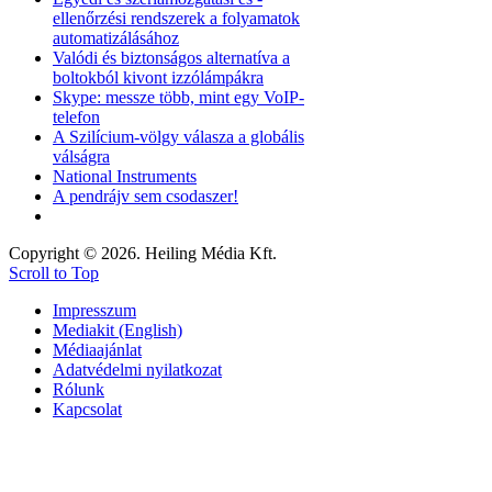
ellenőrzési rendszerek a folyamatok
automatizálásához
Valódi és biztonságos alternatíva a
boltokból kivont izzólámpákra
Skype: messze több, mint egy VoIP-
telefon
A Szilícium-völgy válasza a globális
válságra
National Instruments
A pendrájv sem csodaszer!
Copyright © 2026. Heiling Média Kft.
Scroll to Top
Impresszum
Mediakit (English)
Médiaajánlat
Adatvédelmi nyilatkozat
Rólunk
Kapcsolat