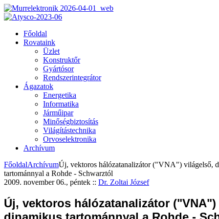
Főoldal
Rovataink
Üzlet
Konstruktőr
Gyártósor
Rendszerintegrátor
Ágazatok
Energetika
Informatika
Járműipar
Minőségbiztosítás
Világítástechnika
Orvoselektronika
Archívum
Főoldal
Archívum
Új, vektoros hálózatanalizátor ("VNA") világelső, 
tartománnyal a Rohde - Schwarztól
2009. november 06., péntek
::
Dr. Zoltai József
Új, vektoros hálózatanalizátor ("VNA") 
dinamikus tartománnyal a Rohde - Sc