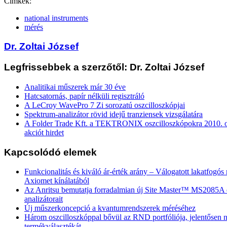
Címkék:
national instruments
mérés
Dr. Zoltai József
Legfrissebbek a szerzőtől: Dr. Zoltai József
Analitikai műszerek már 30 éve
Hatcsatornás, papír nélküli regisztráló
A LeCroy WavePro 7 Zi sorozatú oszcilloszkópjai
Spektrum-analizátor rövid idejű tranziensek vizsgálatára
A Folder Trade Kft. a TEKTRONIX oszcilloszkópokra 2010. ok
akciót hirdet
Kapcsolódó elemek
Funkcionalitás és kiváló ár-érték arány – Válogatott lakatfogó
Axiomet kínálatából
Az Anritsu bemutatja forradalmian új Site Master™ MS2085
analizátorait
Új műszerkoncepció a kvantumrendszerek méréséhez
Három oszcilloszkóppal bővül az RND portfóliója, jelentősen n
termékválasztékát