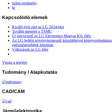
üzleti eredmény
lg
Kapcsolódó elemek
Kiváló évet zárt az LG 2024-ben
Tovább menetel a TSMC
Új ügyvezető az LG Electronics Magyar Kft. élén
Az LG beltéri növénytermesztő készülékével környezettudatos
egészségesebbek lehetünk
Változások az LG élén
Vissza a tetejére
Tudomány
/ Alapkutatás
CAD/CAM
Járműelektronika