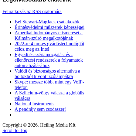
Feliratkozás az RSS csatornára
Bel Stewart-MagJack csatlakozók
Érintésvédelmi műszerek képességei
Amerikai tudományos elismerését a
Kálmán-szűrő megalkotójának
2022-re 4 nm-es gyártástechnológiát
céloz meg az Intel
Egyedi és szériamozgatási és -
ellenőrzési rendszerek a folyamatok
automatizálásához
Valódi és biztonságos alternatíva a
boltokból kivont izzólámpákra
Skype: messze több, mint egy VoIP-
telefon
A Szilícium-völgy válasza a globális
válságra
National Instruments
A pendrájv sem csodaszer!
Copyright © 2026. Heiling Média Kft.
Scroll to Top