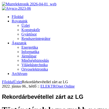
Főoldal
Rovataink
Üzlet
Konstruktőr
Gyártósor
Rendszerintegrátor
Ágazatok
Energetika
Informatika
Járműipar
Minőségbiztosítás
Világítástechnika
Orvoselektronika
Archívum
Főoldal
Üzlet
Rekordárbevétellel zárt az LG
2022. június 06., hétfő
::
ELEKTROnet Online
Rekordárbevétellel zárt az LG