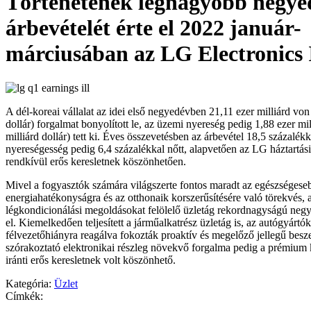
Történetének legnagyobb negye
árbevételét érte el 2022 január-
márciusában az LG Electronics 
A dél-koreai vállalat az idei első negyedévben 21,11 ezer milliárd von
dollár) forgalmat bonyolított le, az üzemi nyereség pedig 1,88 ezer mil
milliárd dollár) tett ki. Éves összevetésben az árbevétel 18,5 százalék
nyereségesség pedig 6,4 százalékkal nőtt, alapvetően az LG háztartási 
rendkívül erős keresletnek köszönhetően.
Mivel a fogyasztók számára világszerte fontos maradt az egészségese
energiahatékonyságra és az otthonaik korszerűsítésére való törekvés, a
légkondicionálási megoldásokat felölelő üzletág rekordnagyságú negye
el. Kiemelkedően teljesített a járműalkatrész üzletág is, az autógyártó
félvezetőhiányra reagálva fokozták proaktív és megelőző jellegű besze
szórakoztató elektronikai részleg növekvő forgalma pedig a prémium
iránti erős keresletnek volt köszönhető.
Kategória:
Üzlet
Címkék: