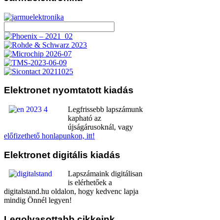
Elektronet
nyomtatott kiadás
Legfrissebb lapszámunk
kapható az
újságárusoknál, vagy
előfizethető honlapunkon, itt!
Elektronet
digitális kiadás
Lapszámaink digitálisan
is elérhetőek a
digitalstand.hu oldalon, hogy kedvenc lapja
mindig Önnél legyen!
Legolvasottabb
cikkeink