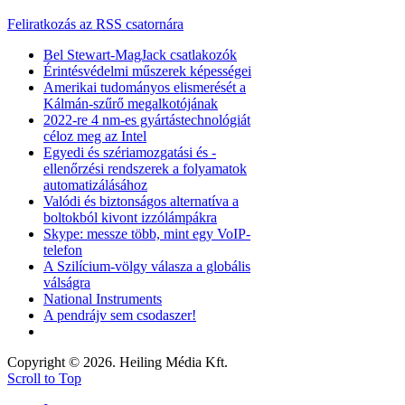
Feliratkozás az RSS csatornára
Bel Stewart-MagJack csatlakozók
Érintésvédelmi műszerek képességei
Amerikai tudományos elismerését a
Kálmán-szűrő megalkotójának
2022-re 4 nm-es gyártástechnológiát
céloz meg az Intel
Egyedi és szériamozgatási és -
ellenőrzési rendszerek a folyamatok
automatizálásához
Valódi és biztonságos alternatíva a
boltokból kivont izzólámpákra
Skype: messze több, mint egy VoIP-
telefon
A Szilícium-völgy válasza a globális
válságra
National Instruments
A pendrájv sem csodaszer!
Copyright © 2026. Heiling Média Kft.
Scroll to Top