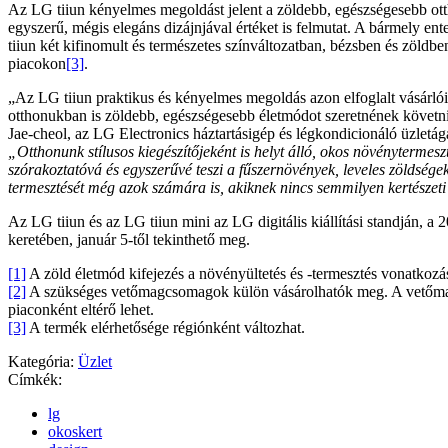
Az LG tiiun kényelmes megoldást jelent a zöldebb, egészségesebb otth
egyszerű, mégis elegáns dizájnjával értéket is felmutat. A bármely ente
tiiun két kifinomult és természetes színváltozatban, bézsben és zöldbe
piacokon
[3]
.
„Az LG tiiun praktikus és kényelmes megoldás azon elfoglalt vásárló
otthonukban is zöldebb, egészségesebb életmódot szeretnének köve
Jae-cheol, az LG Electronics háztartásigép és légkondicionáló üzletá
„Otthonunk stílusos kiegészítőjeként is helyt álló, okos növénytermes
szórakoztatóvá és egyszerűvé teszi a fűszernövények, leveles zöldsége
termesztését még azok számára is, akiknek nincs semmilyen kertészeti
Az LG tiiun és az LG tiiun mini az LG digitális kiállítási standján, a 
keretében, január 5-től tekinthető meg.
[1]
A zöld életmód kifejezés a növényültetés és -termesztés vonatkozá
[2]
A szükséges vetőmagcsomagok külön vásárolhatók meg. A vetőma
piaconként eltérő lehet.
[3]
A termék elérhetősége régiónként változhat.
Kategória:
Üzlet
Címkék:
lg
okoskert