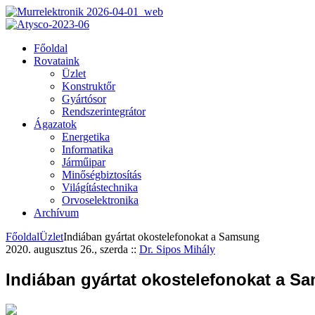
Főoldal
Rovataink
Üzlet
Konstruktőr
Gyártósor
Rendszerintegrátor
Ágazatok
Energetika
Informatika
Járműipar
Minőségbiztosítás
Világítástechnika
Orvoselektronika
Archívum
Főoldal
Üzlet
Indiában gyártat okostelefonokat a Samsung
2020. augusztus 26., szerda
::
Dr. Sipos Mihály
Indiában gyártat okostelefonokat a S