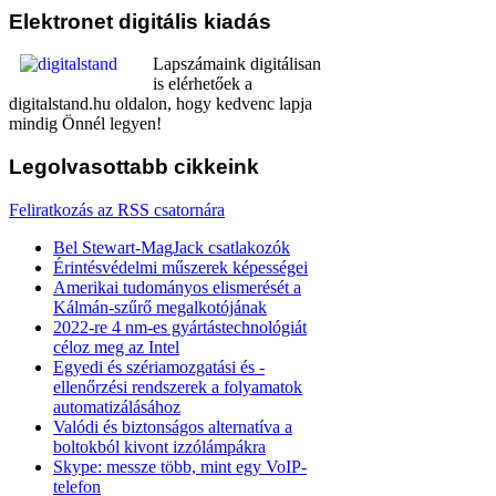
Elektronet
digitális kiadás
Lapszámaink digitálisan
is elérhetőek a
digitalstand.hu oldalon, hogy kedvenc lapja
mindig Önnél legyen!
Legolvasottabb
cikkeink
Feliratkozás az RSS csatornára
Bel Stewart-MagJack csatlakozók
Érintésvédelmi műszerek képességei
Amerikai tudományos elismerését a
Kálmán-szűrő megalkotójának
2022-re 4 nm-es gyártástechnológiát
céloz meg az Intel
Egyedi és szériamozgatási és -
ellenőrzési rendszerek a folyamatok
automatizálásához
Valódi és biztonságos alternatíva a
boltokból kivont izzólámpákra
Skype: messze több, mint egy VoIP-
telefon