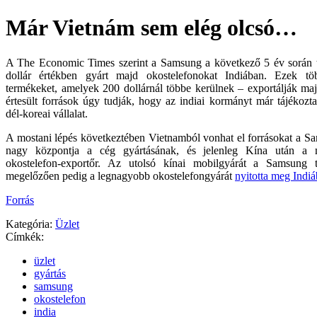
Már Vietnám sem elég olcsó…
A The Economic Times szerint a Samsung a következő 5 év során t
dollár értékben gyárt majd okostelefonokat Indiában. Ezek t
termékeket, amelyek 200 dollárnál többe kerülnek – exportálják maj
értesült források úgy tudják, hogy az indiai kormányt már tájékoztat
dél-koreai vállalat.
A mostani lépés következtében Vietnamból vonhat el forrásokat a S
nagy központja a cég gyártásának, és jelenleg Kína után a 
okostelefon-exportőr. Az utolsó kínai mobilgyárát a Samsung t
megelőzően pedig a legnagyobb okostelefongyárát
nyitotta meg Indiá
Forrás
Kategória:
Üzlet
Címkék:
üzlet
gyártás
samsung
okostelefon
india