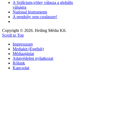
A Szilícium-völgy válasza a globális
válságra
National Instruments
A pendrájv sem csodaszer!
Copyright © 2026. Heiling Média Kft.
Scroll to Top
Impresszum
Mediakit (English)
Médiaajánlat
Adatvédelmi nyilatkozat
Rólunk
Kapcsolat