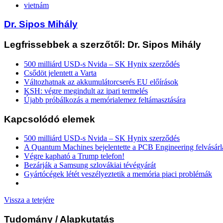
vietnám
Dr. Sipos Mihály
Legfrissebbek a szerzőtől: Dr. Sipos Mihály
500 milliárd USD-s Nvida – SK Hynix szerződés
Csődöt jelentett a Varta
Változhatnak az akkumulátorcserés EU előírások
KSH: végre megindult az ipari termelés
Újabb próbálkozás a memórialemez feltámasztására
Kapcsolódó elemek
500 milliárd USD-s Nvida – SK Hynix szerződés
A Quantum Machines bejelentette a PCB Engineering felvásárl
Végre kapható a Trump telefon!
Bezárják a Samsung szlovákiai tévégyárát
Gyártócégek létét veszélyeztetik a memória piaci problémák
Vissza a tetejére
Tudomány
/ Alapkutatás