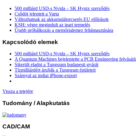
500 milliárd USD-s Nvida – SK Hynix szerződés
Csődöt jelentett a Varta
Változhatnak az akkumulátorcserés EU előírások
KSH: végre megindult az ipari termelés
Újabb próbálkozás a memórialemez feltámasztására
Kapcsolódó elemek
500 milliárd USD-s Nvida – SK Hynix szerződés
A Quantum Machines bejelentette a PCB Engineering felvásárl
Sikerült eladni a Tungsram budapesti gyárát
Tízmilliárdért árulják a Tungsram épületeit
Szárnyal az indiai iPhone-export
Vissza a tetejére
Tudomány
/ Alapkutatás
CAD/CAM