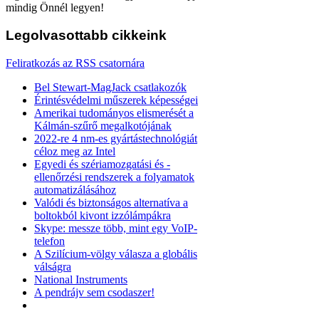
mindig Önnél legyen!
Legolvasottabb
cikkeink
Feliratkozás az RSS csatornára
Bel Stewart-MagJack csatlakozók
Érintésvédelmi műszerek képességei
Amerikai tudományos elismerését a
Kálmán-szűrő megalkotójának
2022-re 4 nm-es gyártástechnológiát
céloz meg az Intel
Egyedi és szériamozgatási és -
ellenőrzési rendszerek a folyamatok
automatizálásához
Valódi és biztonságos alternatíva a
boltokból kivont izzólámpákra
Skype: messze több, mint egy VoIP-
telefon
A Szilícium-völgy válasza a globális
válságra
National Instruments
A pendrájv sem csodaszer!