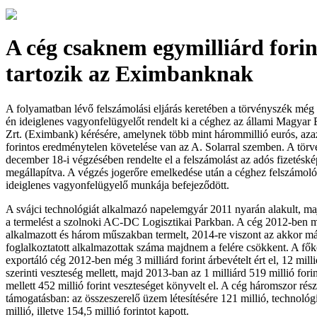
A cég csaknem egymilliárd forin
tartozik az Eximbanknak
A folyamatban lévő felszámolási eljárás keretében a törvényszék mé
én ideiglenes vagyonfelügyelőt rendelt ki a céghez az állami Magyar
Zrt. (Eximbank) kérésére, amelynek több mint hárommillió eurós, aza
forintos eredménytelen követelése van az A. Solarral szemben. A tör
december 18-i végzésében rendelte el a felszámolást az adós fizetéské
megállapítva. A végzés jogerőre emelkedése után a céghez felszámolót 
ideiglenes vagyonfelügyelő munkája befejeződött.
A svájci technológiát alkalmazó napelemgyár 2011 nyarán alakult, m
a termelést a szolnoki AC-DC Logisztikai Parkban. A cég 2012-ben 
alkalmazott és három műszakban termelt, 2014-re viszont az akkor 
foglalkoztatott alkalmazottak száma majdnem a felére csökkent. A fők
exportáló cég 2012-ben még 3 milliárd forint árbevételt ért el, 12 mill
szerinti veszteség mellett, majd 2013-ban az 1 milliárd 519 millió forin
mellett 452 millió forint veszteséget könyvelt el. A cég háromszor rés
támogatásban: az összeszerelő üzem létesítésére 121 millió, technológi
millió, illetve 154,5 millió forintot kapott.