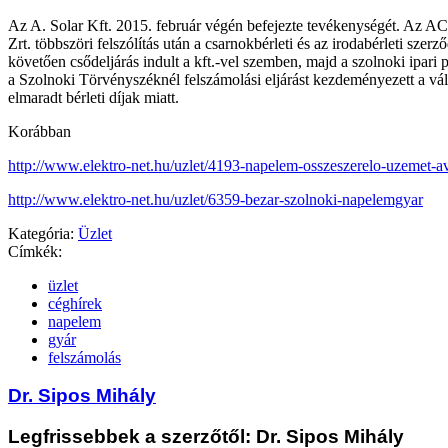
Az A. Solar Kft. 2015. február végén befejezte tevékenységét. Az A
Zrt. többszöri felszólítás után a csarnokbérleti és az irodabérleti szerz
követően csődeljárás indult a kft.-vel szemben, majd a szolnoki ipari p
a Szolnoki Törvényszéknél felszámolási eljárást kezdeményezett a vál
elmaradt bérleti díjak miatt.
Korábban
http://www.elektro-net.hu/uzlet/4193-napelem-osszeszerelo-uzemet-a
http://www.elektro-net.hu/uzlet/6359-bezar-szolnoki-napelemgyar
Kategória:
Üzlet
Címkék:
üzlet
céghírek
napelem
gyár
felszámolás
Dr. Sipos Mihály
Legfrissebbek a szerzőtől: Dr. Sipos Mihály