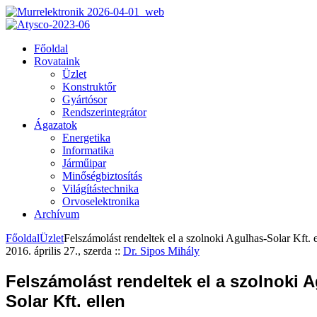
Főoldal
Rovataink
Üzlet
Konstruktőr
Gyártósor
Rendszerintegrátor
Ágazatok
Energetika
Informatika
Járműipar
Minőségbiztosítás
Világítástechnika
Orvoselektronika
Archívum
Főoldal
Üzlet
Felszámolást rendeltek el a szolnoki Agulhas-Solar Kft. e
2016. április 27., szerda
::
Dr. Sipos Mihály
Felszámolást rendeltek el a szolnoki 
Solar Kft. ellen