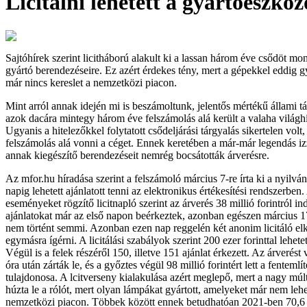
Licitálni lehetett a gyártóeszkö
Sajtóhírek szerint licitháború alakult ki a lassan három éve csődöt m
gyártó berendezéseire. Ez azért érdekes tény, mert a gépekkel eddig g
már nincs kereslet a nemzetközi piacon.
Mint arról annak idején mi is beszámoltunk, jelentős mértékű állami 
azok dacára mintegy három éve felszámolás alá került a valaha világ
Ugyanis a hitelezőkkel folytatott csődeljárási tárgyalás sikertelen volt, 
felszámolás alá vonni a céget. Ennek keretében a már-már legendás iz
annak kiegészítő berendezéseit nemrég bocsátották árverésre.
Az mfor.hu híradása szerint a felszámoló március 7-re írta ki a nyilváno
napig lehetett ajánlatott tenni az elektronikus értékesítési rendszerben. 
eseményeket rögzítő licitnapló szerint az árverés 38 millió forintról ind
ajánlatokat már az első napon beérkeztek, azonban egészen március 17
nem történt semmi. Azonban ezen nap reggelén két anonim licitáló el
egymásra ígérni. A licitálási szabályok szerint 200 ezer forinttal lehetet
Végül is a felek részéről 150, illetve 151 ajánlat érkezett. Az árverést
óra után zárták le, és a győztes végül 98 millió forintért lett a fentemlí
tulajdonosa. A lcitverseny kialakulása azért meglepő, mert a nagy múlt
húzta le a rólót, mert olyan lámpákat gyártott, amelyeket már nem lehet
nemzetközi piacon. Többek között ennek betudhatóan 2021-ben 70,6 m