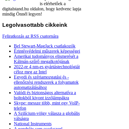
is elérhetőek a
digitalstand.hu oldalon, hogy kedvenc lapja
mindig Önnél legyen!
Legolvasottabb
cikkeink
Feliratkozás az RSS csatornára
Bel Stewart-MagJack csatlakozók
Érintésvédelmi műszerek képességei
Amerikai tudományos elismerését a
Kálmán-szűrő megalkotójának
2022-re 4 nm-es gyártástechnológiát
céloz meg az Intel
Egyedi és szériamozgatási és -
ellenőrzési rendszerek a folyamatok
automatizálásához
Valódi és biztonságos alternatíva a
boltokból kivont izzólámpákra
Skype: messze több, mint egy VoIP-
telefon
A Szilícium-völgy válasza a globális
válságra
National Instruments
A pendrájv sem csodaszer!