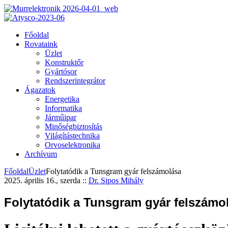
Főoldal
Rovataink
Üzlet
Konstruktőr
Gyártósor
Rendszerintegrátor
Ágazatok
Energetika
Informatika
Járműipar
Minőségbiztosítás
Világítástechnika
Orvoselektronika
Archívum
Főoldal
Üzlet
Folytatódik a Tunsgram gyár felszámolása
2025. április 16., szerda
::
Dr. Sipos Mihály
Folytatódik a Tunsgram gyár felszámo