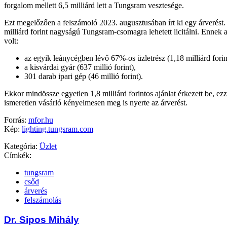
forgalom mellett 6,5 milliárd lett a Tungsram vesztesége.
Ezt megelőzően a felszámoló 2023. augusztusában írt ki egy árverést
milliárd forint nagyságú Tungsram-csomagra lehetett licitálni. Ennek 
volt:
az egyik leánycégben lévő 67%-os üzletrész (1,18 milliárd forin
a kisvárdai gyár (637 millió forint),
301 darab ipari gép (46 millió forint).
Ekkor mindössze egyetlen 1,8 milliárd forintos ajánlat érkezett be, ezz
ismeretlen vásárló kényelmesen meg is nyerte az árverést.
Forrás:
mfor.hu
Kép:
lighting.tungsram.com
Kategória:
Üzlet
Címkék:
tungsram
csőd
árverés
felszámolás
Dr. Sipos Mihály