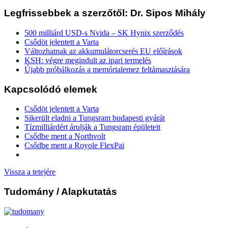
Legfrissebbek a szerzőtől: Dr. Sipos Mihály
500 milliárd USD-s Nvida – SK Hynix szerződés
Csődöt jelentett a Varta
Változhatnak az akkumulátorcserés EU előírások
KSH: végre megindult az ipari termelés
Újabb próbálkozás a memórialemez feltámasztására
Kapcsolódó elemek
Csődöt jelentett a Varta
Sikerült eladni a Tungsram budapesti gyárát
Tízmilliárdért árulják a Tungsram épületeit
Csődbe ment a Northvolt
Csődbe ment a Royole FlexPai
Vissza a tetejére
Tudomány
/ Alapkutatás