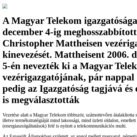
A Magyar Telekom igazgatósága
december 4-ig meghosszabbítot
Christopher Mattheisen vezérig
kinevezését. Mattheisent 2006.
5-én nevezték ki a Magyar Tele
vezérigazgatójának, pár nappal
pedig az Igazgatóság tagjává és
is megválasztották
Vezetése alatt a Magyar Telekom többször, számottevően átalakította sz
illetve termékstratégiáját mind lakossági, mind üzleti oldalon, emellett
(energiaszolgáltatások) felé is nyitott a telekommunikációs multi.
Az Egyesült Államokban született, az angol mellett magyarul, németül,