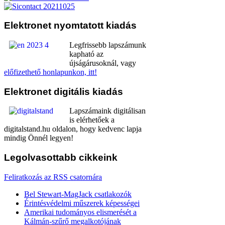
Elektronet
nyomtatott kiadás
Legfrissebb lapszámunk
kapható az
újságárusoknál, vagy
előfizethető honlapunkon, itt!
Elektronet
digitális kiadás
Lapszámaink digitálisan
is elérhetőek a
digitalstand.hu oldalon, hogy kedvenc lapja
mindig Önnél legyen!
Legolvasottabb
cikkeink
Feliratkozás az RSS csatornára
Bel Stewart-MagJack csatlakozók
Érintésvédelmi műszerek képességei
Amerikai tudományos elismerését a
Kálmán-szűrő megalkotójának