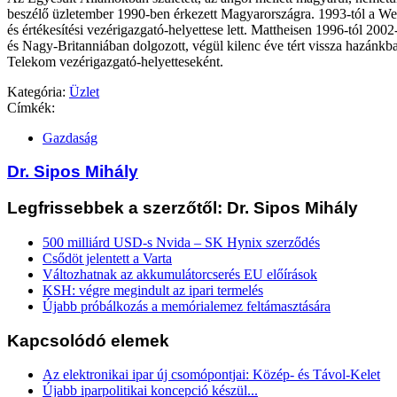
beszélő üzletember 1990-ben érkezett Magyarországra. 1993-tól a We
és értékesítési vezérigazgató-helyettese lett. Mattheisen 1996-tól 20
és Nagy-Britanniában dolgozott, végül kilenc éve tért vissza hazánk
Telekom vezérigazgató-helyetteseként.
Kategória:
Üzlet
Címkék:
Gazdaság
Dr. Sipos Mihály
Legfrissebbek a szerzőtől: Dr. Sipos Mihály
500 milliárd USD-s Nvida – SK Hynix szerződés
Csődöt jelentett a Varta
Változhatnak az akkumulátorcserés EU előírások
KSH: végre megindult az ipari termelés
Újabb próbálkozás a memórialemez feltámasztására
Kapcsolódó elemek
Az elektronikai ipar új csomópontjai: Közép- és Távol-Kelet
Újabb iparpolitikai koncepció készül...