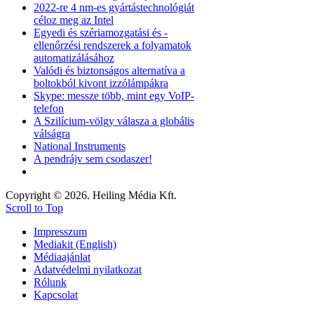
2022-re 4 nm-es gyártástechnológiát
céloz meg az Intel
Egyedi és szériamozgatási és -
ellenőrzési rendszerek a folyamatok
automatizálásához
Valódi és biztonságos alternatíva a
boltokból kivont izzólámpákra
Skype: messze több, mint egy VoIP-
telefon
A Szilícium-völgy válasza a globális
válságra
National Instruments
A pendrájv sem csodaszer!
Copyright © 2026. Heiling Média Kft.
Scroll to Top
Impresszum
Mediakit (English)
Médiaajánlat
Adatvédelmi nyilatkozat
Rólunk
Kapcsolat