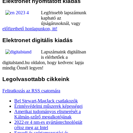
Elektronet
nyomtatott kiadás
Legfrissebb lapszámunk
kapható az
újságárusoknál, vagy
előfizethető honlapunkon, itt!
Elektronet
digitális kiadás
Lapszámaink digitálisan
is elérhetőek a
digitalstand.hu oldalon, hogy kedvenc lapja
mindig Önnél legyen!
Legolvasottabb
cikkeink
Feliratkozás az RSS csatornára
Bel Stewart-MagJack csatlakozók
Érintésvédelmi műszerek képességei
Amerikai tudományos elismerését a
Kálmán-szűrő megalkotójának
2022-re 4 nm-es gyártástechnológiát
céloz meg az Intel
Egyedi és szériamozgatási és -