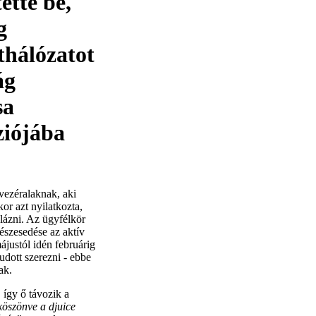
ette be,
g
ethálózatot
ág
sa
ziójába
 vezéralaknak, aki
kor azt nyilatkozta,
lázni. Az ügyfélkör
észesedése az aktív
ájustól idén februárig
tudott szerezni - ebbe
ak.
 így ő távozik a
köszönve a djuice