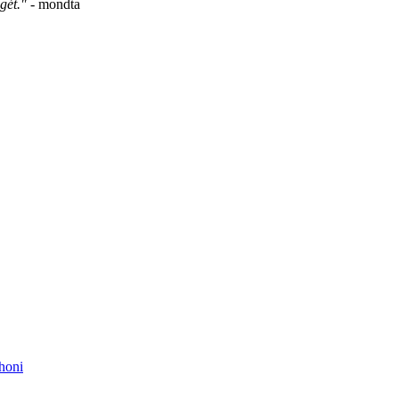
gét."
- mondta
honi