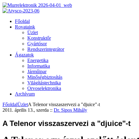
Főoldal
Rovataink
Üzlet
Konstruktőr
Gyártósor
Rendszerintegrátor
Ágazatok
Energetika
Informatika
Járműipar
Minőségbiztosítás
Világítástechnika
Orvoselektronika
Archívum
Főoldal
Üzlet
A Telenor visszaszervezi a "djuice"-t
2011. április 13., szerda
::
Dr. Sipos Mihály
A Telenor visszaszervezi a "djuice"-t