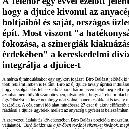
A Telenor egy évvel ezelőtt jelent
hogy a djuice kivonul az anyacé
boltjaiból és saját, országos üzl
épít. Most viszont "a hatékonys
fokozása, a szinergiák kiaknázá
érdekében" a kereskedelmi diví
integrálja a djuice-t
A márka újraindulásakor egy egykori jogászt, Biró Balázst jelölték ki
több reklámfilmben is feltűnt. Biró az új djuice tavaly áprilisi indulása
hogy a szolgáltatás felhasználó táborát három éven belül meg kell dup
azonban nem bővült számottevően, olyannyira, hogy a Telenor piaci r
ügyfélbázist tekintve nemhogy nőtt volna, hanem csökkent is tavaly m
bezárólag. A cég ennyi idő alatt mindössze 27 ezer új aktív előfizetőt 
ráadásul a djuice ügyfelek mellett az anyacég ügyfelei is beleszámítan
A szervezeti átalakítás következtében Biró Balázs pozíciója megszűnt,
vállalattól.
"Biró Balázsnak a jövőben további sikereket kívánok, meg