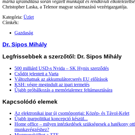
márka újraindítása során végzett munkáját és rendkívüli elkötelezettsé
Christopher Laska, a Telenor magyar származású vezérigazgatója.
Kategória:
Üzlet
Címkék:
Gazdaság
Dr. Sipos Mihály
Legfrissebbek a szerzőtől: Dr. Sipos Mihály
500 milliárd USD-s Nvida – SK Hynix szerződés
Csődöt jelentett a Varta
Változhatnak az akkumulátorcserés EU előírások
KSH: végre megindult az ipari termelés
Újabb próbálkozás a memórialemez feltámasztására
Kapcsolódó elemek
Az elektronikai ipar új csomópontjai: Közép- és Távol-Kelet
Újabb iparpolitikai koncepció készül...
Home office – milyen intézkedések szükségesek a hatékony ott
munkavégzéshez?
Megmenekülhet a ZTE