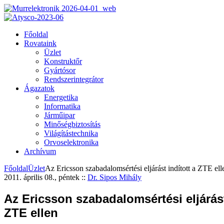
Főoldal
Rovataink
Üzlet
Konstruktőr
Gyártósor
Rendszerintegrátor
Ágazatok
Energetika
Informatika
Járműipar
Minőségbiztosítás
Világítástechnika
Orvoselektronika
Archívum
Főoldal
Üzlet
Az Ericsson szabadalomsértési eljárást indított a ZTE ell
2011. április 08., péntek
::
Dr. Sipos Mihály
Az Ericsson szabadalomsértési eljárást
ZTE ellen