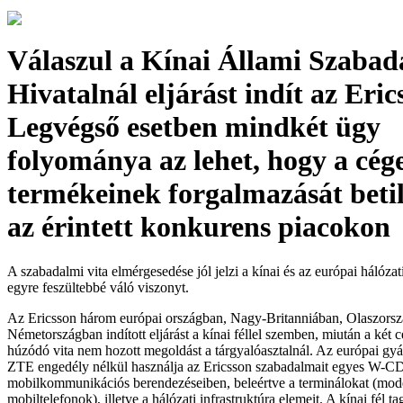
Válaszul a Kínai Állami Szabad
Hivatalnál eljárást indít az Eric
Legvégső esetben mindkét ügy
folyománya az lehet, hogy a cég
termékeinek forgalmazását beti
az érintett konkurens piacokon
A szabadalmi vita elmérgesedése jól jelzi a kínai és az európai hálóza
egyre feszültebbé váló viszonyt.
Az Ericsson három európai országban, Nagy-Britanniában, Olaszorsz
Németországban indított eljárást a kínai féllel szemben, miután a két 
húzódó vita nem hozott megoldást a tárgyalóasztalnál. Az európai gyár
ZTE engedély nélkül használja az Ericsson szabadalmait egyes W
mobilkommunikációs berendezéseiben, beleértve a terminálokat (mo
mobiltelefonok), illetve a hálózati infrastruktúra elemeit. A kínai fél 