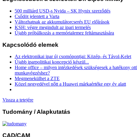
500 milliárd USD-s Nvida – SK Hynix szerződés
Csődöt jelentett a Varta
Változhatnak az akkumulátorcserés EU előírások
KSH: végre megindult az ipari termelés
Újabb próbálkozás a memórialemez feltámasztására
Kapcsolódó elemek
Az elektronikai ipar új csomópontjai: Közép- és Távol-Kelet
Újabb iparpolitikai koncepció készül...
Home office – milyen intézkedések szükségesek a hatékony ott
munkavégzéshez?
Megmenekülhet a ZTE
Közel negyedével nőtt a Huawei márkaértéke egy év alatt
Vissza a tetejére
Tudomány
/ Alapkutatás
CAD/CAM