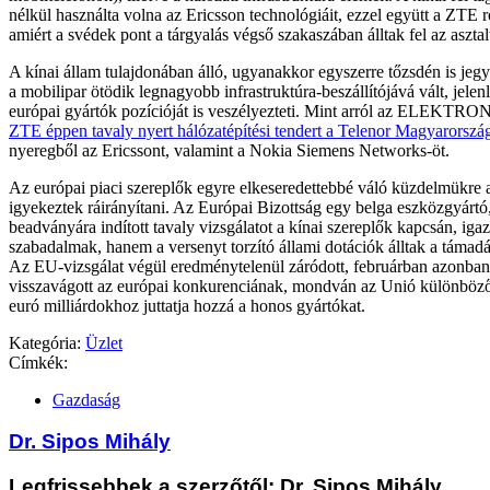
nélkül használta volna az Ericsson technológiáit, ezzel együtt a ZTE ro
amiért a svédek pont a tárgyalás végső szakaszában álltak fel az asztal
A kínai állam tulajdonában álló, ugyanakkor egyszerre tőzsdén is jegy
a mobilipar ötödik legnagyobb infrastruktúra-beszállítójává vált, jele
európai gyártók pozícióját is veszélyezteti. Mint arról az ELEKTRON
ZTE éppen tavaly nyert hálózatépítési tendert a Telenor Magyarorszá
nyeregből az Ericssont, valamint a Nokia Siemens Networks-öt.
Az európai piaci szereplők egyre elkeseredettebbé váló küzdelmükre 
igyekeztek ráirányítani. Az Európai Bizottság egy belga eszközgyártó
beadványára indított tavaly vizsgálatot a kínai szereplők kapcsán, iga
szabadalmak, hanem a versenyt torzító állami dotációk álltak a támad
Az EU-vizsgálat végül eredménytelenül záródott, februárban azonba
visszavágott az európai konkurenciának, mondván az Unió különböz
euró milliárdokhoz juttatja hozzá a honos gyártókat.
Kategória:
Üzlet
Címkék:
Gazdaság
Dr. Sipos Mihály
Legfrissebbek a szerzőtől: Dr. Sipos Mihály