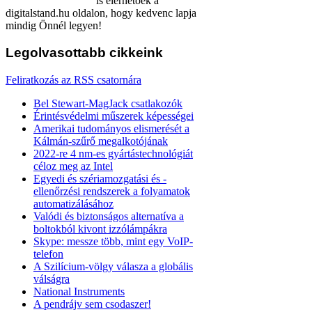
is elérhetőek a
digitalstand.hu oldalon, hogy kedvenc lapja
mindig Önnél legyen!
Legolvasottabb
cikkeink
Feliratkozás az RSS csatornára
Bel Stewart-MagJack csatlakozók
Érintésvédelmi műszerek képességei
Amerikai tudományos elismerését a
Kálmán-szűrő megalkotójának
2022-re 4 nm-es gyártástechnológiát
céloz meg az Intel
Egyedi és szériamozgatási és -
ellenőrzési rendszerek a folyamatok
automatizálásához
Valódi és biztonságos alternatíva a
boltokból kivont izzólámpákra
Skype: messze több, mint egy VoIP-
telefon
A Szilícium-völgy válasza a globális
válságra
National Instruments
A pendrájv sem csodaszer!