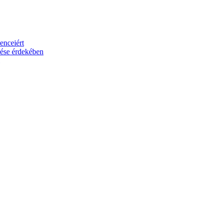
cenceiért
edése érdekében