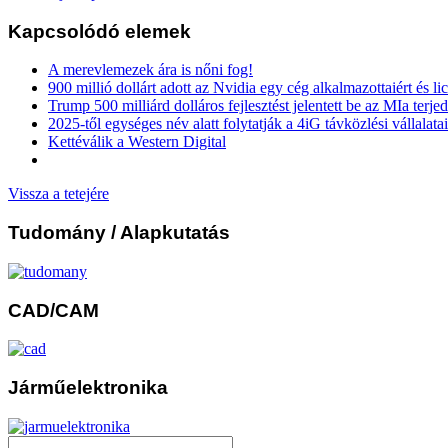
Kapcsolódó elemek
A merevlemezek ára is nőni fog!
900 millió dollárt adott az Nvidia egy cég alkalmazottaiért és li
Trump 500 milliárd dolláros fejlesztést jelentett be az MIa terj
2025-től egységes név alatt folytatják a 4iG távközlési vállalatai
Kettéválik a Western Digital
Vissza a tetejére
Tudomány
/ Alapkutatás
CAD/CAM
Járműelektronika