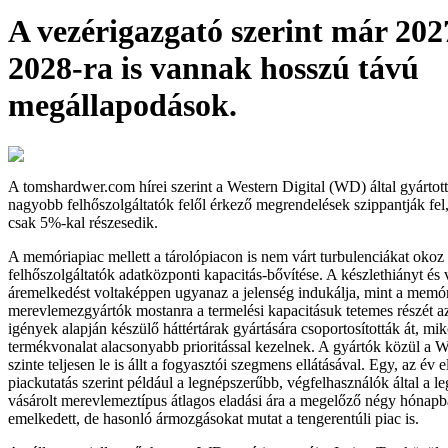
A vezérigazgató szerint már 202
2028-ra is vannak hosszú távú
megállapodások.
A tomshardwer.com hírei szerint a Western Digital (WD) által gyárt
nagyobb felhőszolgáltatók felől érkező megrendelések szippantják fel,
csak 5%-kal részesedik.
A memóriapiac mellett a tárolópiacon is nem várt turbulenciákat okoz
felhőszolgáltatók adatközponti kapacitás-bővítése. A készlethiányt és 
áremelkedést voltaképpen ugyanaz a jelenség indukálja, mint a memór
merevlemezgyártók mostanra a termelési kapacitásuk tetemes részét a
igények alapján készülő háttértárak gyártására csoportosították át, 
termékvonalat alacsonyabb prioritással kezelnek. A gyártók közül a W
szinte teljesen le is állt a fogyasztói szegmens ellátásával. Egy, az év 
piackutatás szerint például a legnépszerűbb, végfelhasználók által a
vásárolt merevlemeztípus átlagos eladási ára a megelőző négy hónap
emelkedett, de hasonló ármozgásokat mutat a tengerentúli piac is.