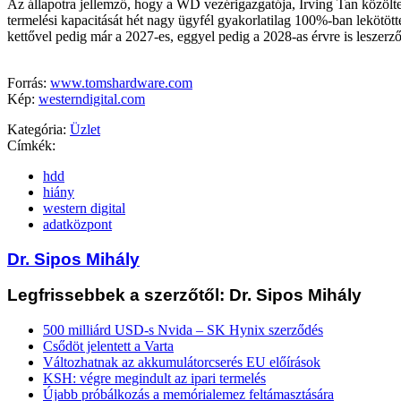
Az állapotra jellemző, hogy a WD vezérigazgatója, Irving Tan közölte,
termelési kapacitását hét nagy ügyfél gyakorlatilag 100%-ban lekötött
kettővel pedig már a 2027-es, eggyel pedig a 2028-as érvre is leszerző
Forrás:
www.tomshardware.com
Kép:
westerndigital.com
Kategória:
Üzlet
Címkék:
hdd
hiány
western digital
adatközpont
Dr. Sipos Mihály
Legfrissebbek a szerzőtől: Dr. Sipos Mihály
500 milliárd USD-s Nvida – SK Hynix szerződés
Csődöt jelentett a Varta
Változhatnak az akkumulátorcserés EU előírások
KSH: végre megindult az ipari termelés
Újabb próbálkozás a memórialemez feltámasztására