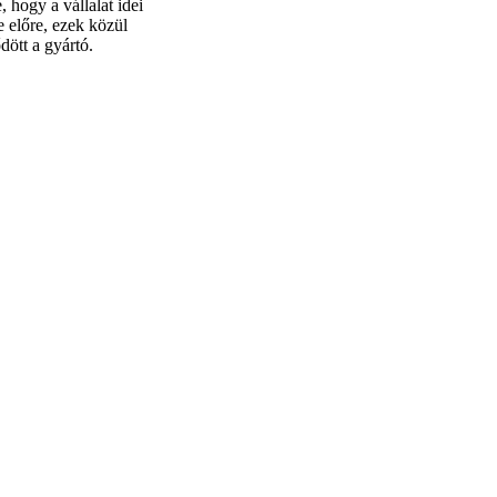
 hogy a vállalat idei
e előre, ezek közül
dött a gyártó.