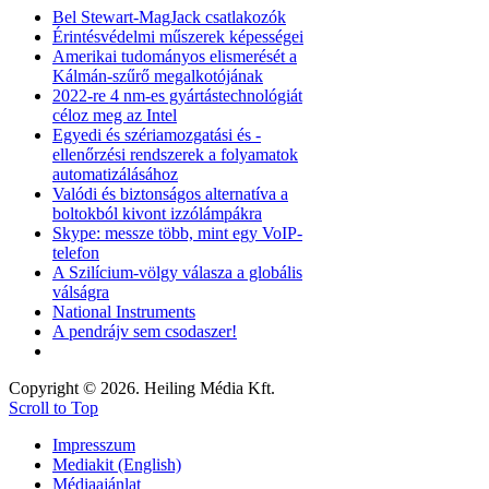
Bel Stewart-MagJack csatlakozók
Érintésvédelmi műszerek képességei
Amerikai tudományos elismerését a
Kálmán-szűrő megalkotójának
2022-re 4 nm-es gyártástechnológiát
céloz meg az Intel
Egyedi és szériamozgatási és -
ellenőrzési rendszerek a folyamatok
automatizálásához
Valódi és biztonságos alternatíva a
boltokból kivont izzólámpákra
Skype: messze több, mint egy VoIP-
telefon
A Szilícium-völgy válasza a globális
válságra
National Instruments
A pendrájv sem csodaszer!
Copyright © 2026. Heiling Média Kft.
Scroll to Top
Impresszum
Mediakit (English)
Médiaajánlat