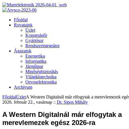
Főoldal
Rovataink
Üzlet
Konstruktőr
Gyártósor
Rendszerintegrátor
Ágazatok
Energetika
Informatika
Járműipar
Minőségbiztosítás
Világítástechnika
Orvoselektronika
Archívum
Főoldal
Üzlet
A Western Digitalnál már elfogytak a merevlemezek egé
2026. február 22., vasárnap
::
Dr. Sipos Mihály
A Western Digitalnál már elfogytak a
merevlemezek egész 2026-ra