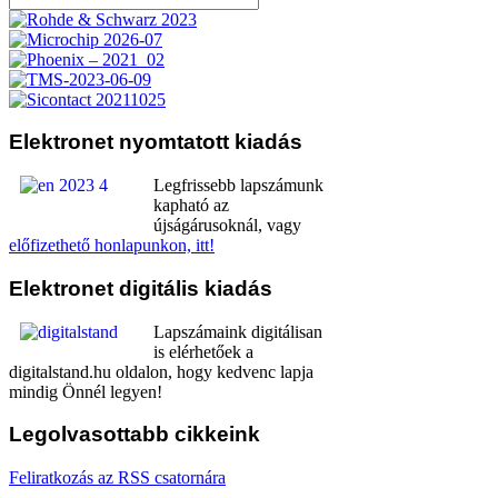
Elektronet
nyomtatott kiadás
Legfrissebb lapszámunk
kapható az
újságárusoknál, vagy
előfizethető honlapunkon, itt!
Elektronet
digitális kiadás
Lapszámaink digitálisan
is elérhetőek a
digitalstand.hu oldalon, hogy kedvenc lapja
mindig Önnél legyen!
Legolvasottabb
cikkeink
Feliratkozás az RSS csatornára