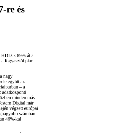
7-re és
ott HDD-k 89%-át a
 a fogyasztói piac
 a nagy
vele együtt az
iaiparban – a
z adatközponti
miközben minden más
estern Digital már
elején végzett európai
 legnagyobb számban
ban 46%-kal