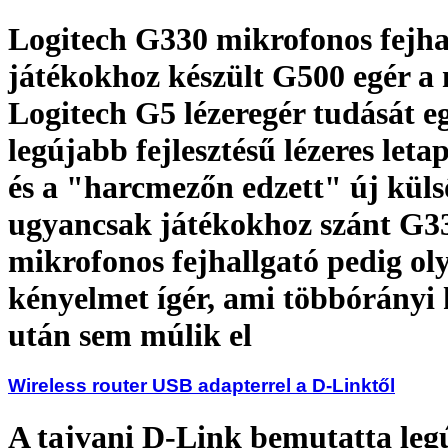
Logitech G330 mikrofonos fejha
játékokhoz készült G500 egér a
Logitech G5 lézeregér tudását egé
legújabb fejlesztésű lézeres leta
és a "harcmezőn edzett" új küls
ugyancsak játékokhoz szánt G3
mikrofonos fejhallgató pedig ol
kényelmet ígér, ami többórányi
után sem múlik el
Wireless router USB adapterrel a D-Linktől
A tajvani D-Link bemutatta leg