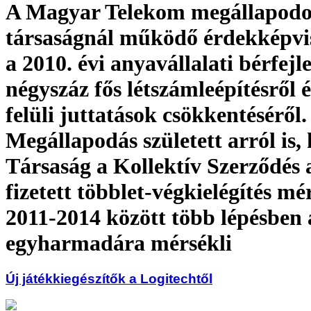
A Magyar Telekom megállapodo
társaságnál működő érdekképvis
a 2010. évi anyavállalati bérfejle
négyszáz fős létszámleépítésről 
felüli juttatások csökkentéséről.
Megállapodás született arról is,
Társaság a Kollektív Szerződés 
fizetett többlet-végkielégítés mé
2011-2014 között több lépésben 
egyharmadára mérsékli
Új játékkiegészítők a Logitechtől