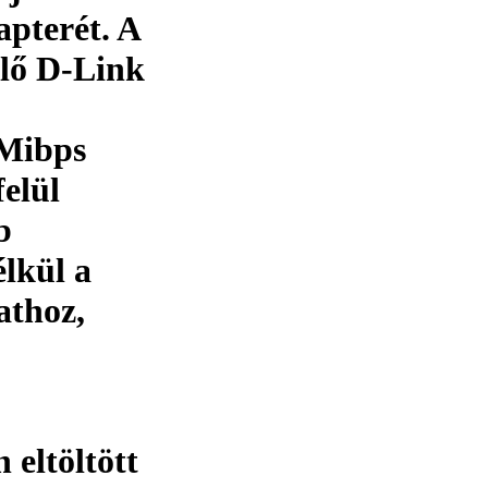
apterét. A
ülő D-Link
 Mibps
felül
b
élkül a
athoz,
 eltöltött