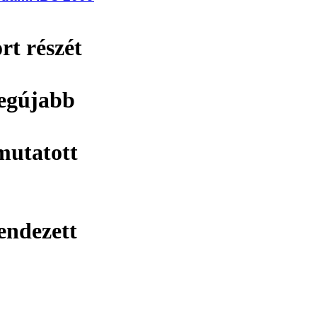
rt részét
legújabb
mutatott
endezett