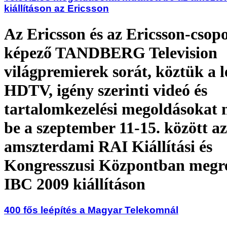
kiállításon az Ericsson
Az Ericsson és az Ericsson-csopo
képező TANDBERG Television
világpremierek sorát, köztük a 
HDTV, igény szerinti videó és
tartalomkezelési megoldásokat 
be a szeptember 11-15. között az
amszterdami RAI Kiállítási és
Kongresszusi Központban megr
IBC 2009 kiállításon
400 fős leépítés a Magyar Telekomnál