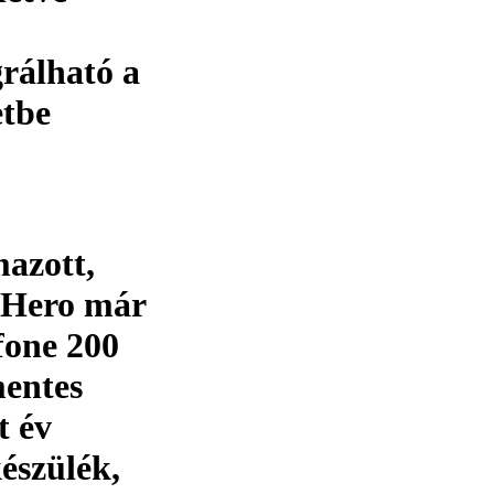
rálható a
etbe
azott,
 Hero már
fone 200
mentes
t év
észülék,