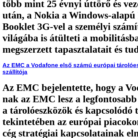
több mint 25 évnyi úttörő és vez
után, a Nokia a Windows-alapú
Booklet 3G-vel a személyi szám
világába is átülteti a mobilitásb
megszerzett tapasztalatait és tu
Az EMC a Vodafone első számú európai tárolóe
szállítója
Az EMC bejelentette, hogy a Vo
nak az EMC lesz a legfontosabb
a tárolóeszközök és kapcsolódó
tekintetében az európai piacoko
cég stratégiai kapcsolatainak el