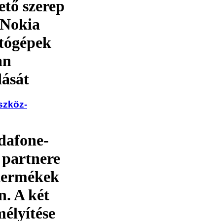
ető szerep
 Nokia
ítógépek
an
dását
szköz-
dafone-
 partnere
 termékek
n. A két
mélyítése