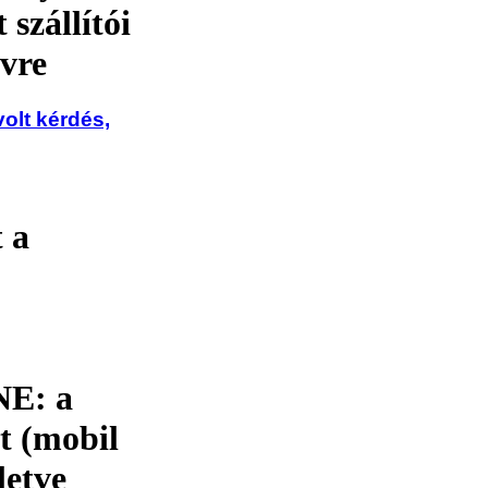
szállítói
vre
olt kérdés,
 a
NE: a
t (mobil
letve