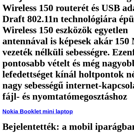
Wireless 150 routerét és USB ad
Draft 802.11n technológiára ép
Wireless 150 eszközök egyetlen
antennával is képesek akár 150
vezeték nélküli sebességre. Ezen
pontosabb vételt és még nagyob
lefedettséget kínál holtpontok n
nagy sebességű internet-kapcsol
fájl- és nyomtatómegosztáshoz
Nokia Booklet mini laptop
Bejelentették: a mobil iparágban