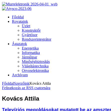
Főoldal
Rovataink
Üzlet
Konstruktőr
Gyártósor
Rendszerintegrátor
Ágazatok
Energetika
Informatika
Járműipar
Minőségbiztosítás
Világítástechnika
Orvoselektronika
Archívum
Főoldal
Szerzőink
Kovács Attila
Feliratkozás az RSS csatornára
Kovács Attila
Televíziós megoldásokat mutatott be az amszte