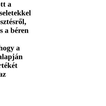
tt a
eletekkel
sztésről,
és a béren
 hogy a
alapján
rtékét
az