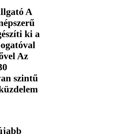
llgató A
 népszerű
szíti ki a
pogatóval
ővel Az
30
yan szintű
 küzdelem
újabb