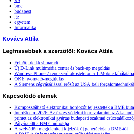
RS
bme
budapest
ge
egyetem
Informatika
Kovács Attila
Legfrissebbek a szerzőtől: Kovács Attila
Felnőtt, de kicsi maradt
Új D-Link multimédia center és back-up megoldás
Windows Phone 7 rendszerű okostelefon a T-Mobile kínálatáb
OKI: nyomtató-megújulás
A Siemens cégvásárlással erősít az USA-beli forgalomtechniká
Kapcsolódó elemek
Komposztálható elektronikai hordozót fejlesztettek a BME kuta
InnoElectro 2026: Az űr- és védelmi ipar, valamint az AI-alapú
prímet az elektronikai gyártás budapesti szakmai csúcstalálkozó
Pályára állt a BME műholdja
A szélvédőn megjelenített kijelzők új generációja a BME-től