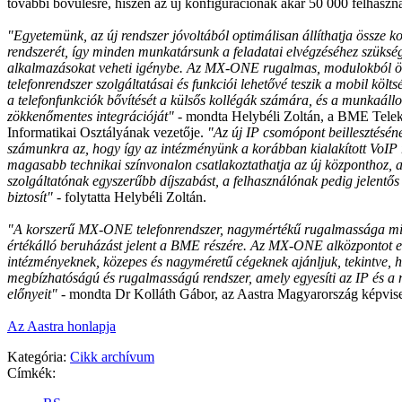
további bővülésre, hiszen az új konfigurációnak akár 50 000 felhasznál
"Egyetemünk, az új rendszer jóvoltából optimálisan állíthatja össze
rendszerét, így minden munkatársunk a feladatai elvégzéséhez szüksé
alkalmazásokat veheti igénybe. Az MX-ONE rugalmas, modulokból ös
telefonrendszer szolgáltatásai és funkciói lehetővé teszik a mobil költs
a telefonfunkciók bővítését a külsős kollégák számára, és a munkaál
zökkenőmentes integrációját"
- mondta Helybéli Zoltán, a BME Tele
Informatikai Osztályának vezetője.
"Az új IP csomópont beillesztésé
számunkra az, hogy így az intézményünk a korábban kialakított VoIP r
magasabb technikai színvonalon csatlakoztathatja az új központhoz, 
szolgáltatónak egyszerűbb díjszabást, a felhasználónak pedig jelentős
biztosít"
- folytatta Helybéli Zoltán.
"A korszerű MX-ONE telefonrendszer, nagymértékű rugalmassága mia
értékálló beruházást jelent a BME részére. Az MX-ONE alközpontot 
intézményeknek, közepes és nagyméretű cégeknek ajánljuk, tekintve, h
megbízhatóságú és rugalmasságú rendszer, amely egyesíti az IP és a 
előnyeit"
- mondta Dr Kolláth Gábor, az Aastra Magyarország képvisel
Az Aastra honlapja
Kategória:
Cikk archívum
Címkék: