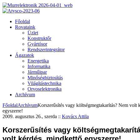
Főoldal
Rovataink
Üzlet
Konstruktőr
Gyártósor
Rendszerintegrátor
Ágazatok
Energetika
Informatika
Járműipar
Minőségbiztosítás
Világítástechnika
Orvoselektronika
Archívum
Főoldal
Archívum
Korszerűsítés vagy költségmegtakarítás? Nem volt 
egyszerre!
2009. augusztus 26., szerda
::
Kovács Attila
Korszerűsítés vagy költségmegtakarí
volt kérdés, mindkettő egyszerre!