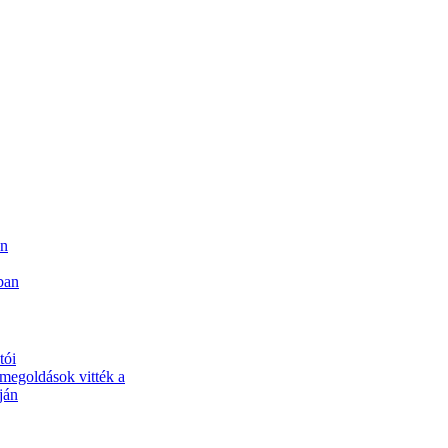
an
ban
tói
 megoldások vitték a
ján