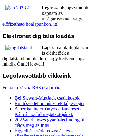
Legfrissebb lapszámunk
kapható az
újságárusoknál, vagy
előfizethető honlapunkon, itt!
Elektronet
digitális kiadás
Lapszámaink digitálisan
is elérhetőek a
digitalstand.hu oldalon, hogy kedvenc lapja
mindig Önnél legyen!
Legolvasottabb
cikkeink
Feliratkozás az RSS csatornára
Bel Stewart-MagJack csatlakozók
Érintésvédelmi műszerek képességei
Amerikai tudományos elismerését a
Kálmán-szűrő megalkotójának
2022-re 4 nm-es gyártástechnológiát
céloz meg az Intel
Egyedi és szériamozgatási és -