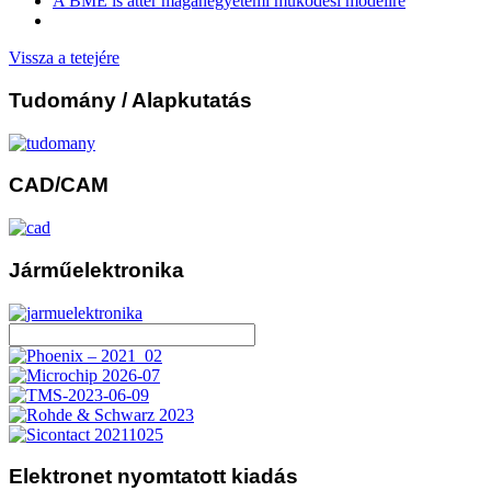
A BME is áttér magánegyetemi működési modellre
Vissza a tetejére
Tudomány
/ Alapkutatás
CAD/CAM
Járműelektronika
Elektronet
nyomtatott kiadás