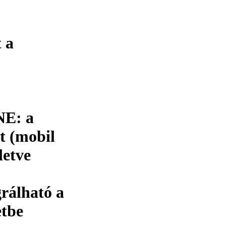
 a
NE: a
t (mobil
letve
rálható a
etbe