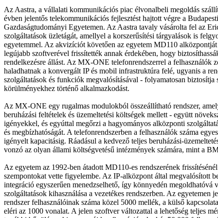
Az Aastra, a vállalati kommunikációs piac élvonalbeli megoldás szállít
évben jelentős telekommunikációs fejlesztést hajtott végre a Budapest
Gazdaságtudományi Egyetemen. Az Aastra tavaly vásárolta fel az Eric
szolgáltatások üzletágát, amellyel a korszerűsítési tárgyalások is felgy
egyetemmel. Az akvizíciót követően az egyetem MD110 alközpontj
legújabb szoftverével frissítették annak érdekében, hogy biztosíthassá
rendelkezésre állást. Az MX-ONE telefonrendszerrel a felhasználók
haladhatnak a konvergált IP és mobil infrastruktúra felé, ugyanis a ren
szolgáltatások és funkciók megvalósításával - folyamatosan biztosítja
körülményekhez történő alkalmazkodást.
Az MX-ONE egy rugalmas modulokból összeállítható rendszer, amely 
beruházási feltételek és üzemeltetési költségek mellett - együtt növeks
igényekkel, és egyúttal megőrzi a hagyományos alközponti szolgálta
és megbízhatóságát. A telefonrendszerben a felhasználók száma egyes
igényelt kapacitásig. Ráadásul a kedvező teljes beruházási-üzemeltetés
vonzó az olyan állami költségvetésű intézmények számára, mint a B
Az egyetem az 1992-ben átadott MD110-es rendszerének frissítésénél 
szempontokat vette figyelembe. Az IP-alközpont által megvalósított b
integráció egyszerűen menedzselhető, így könnyedén megoldhatóvá v
szolgáltatások kihasználása a vezetékes rendszerben. Az egyetemen je
rendszer felhasználóinak száma közel 5000 mellék, a külső kapcsolat
eléri az 1000 vonalat. A jelen szoftver változattal a lehetőség teljes m