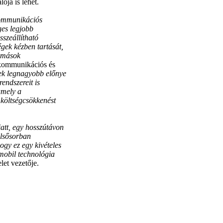
ója is lehet.
 kommunikációs
ges legjobb
szeállítható
égek kézben tartását,
lomások
kommunikációs és
nek legnagyobb előnye
endszereit is
amely a
 költségcsökkenést
tt, egy hosszútávon
elsősorban
ogy ez egy kivételes
mobil technológia
et vezetője.