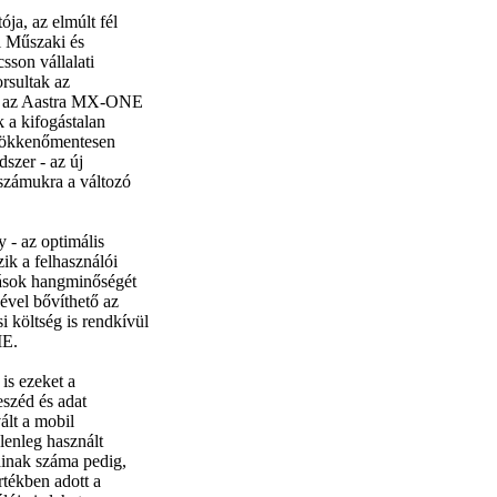
ója, az elmúlt fél
i Műszaki és
sson vállalati
orsultak az
át az Aastra MX-ONE
k a kifogástalan
 zökkenőmentesen
dszer - az új
 számukra a változó
- az optimális
zik a felhasználói
tások hangminőségét
ével bővíthető az
i költség is rendkívül
ME.
is ezeket a
eszéd és adat
ált a mobil
lenleg használt
ainak száma pedig,
értékben adott a