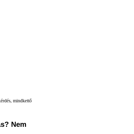
kérdés, mindkettő
tás? Nem