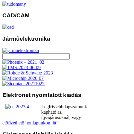
CAD/CAM
Járműelektronika
Elektronet
nyomtatott kiadás
Legfrissebb lapszámunk
kapható az
újságárusoknál, vagy
előfizethető honlapunkon, itt!