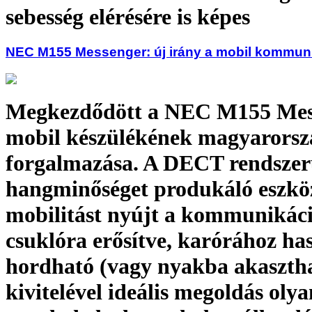
sebesség elérésére is képes
NEC M155 Messenger: új irány a mobil kommun
Megkezdődött a NEC M155 Mes
mobil készülékének magyarorsz
forgalmazása. A DECT rendsze
hangminőséget produkáló eszköz
mobilitást nyújt a kommunikác
csuklóra erősítve, karórához ha
hordható (vagy nyakba akaszth
kivitelével ideális megoldás olya