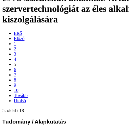
szervertechnológiát az éles alk
kiszolgálására
Első
Előző
1
2
3
4
5
6
7
8
9
10
Tovább
Utolsó
5. oldal / 18
Tudomány
/ Alapkutatás