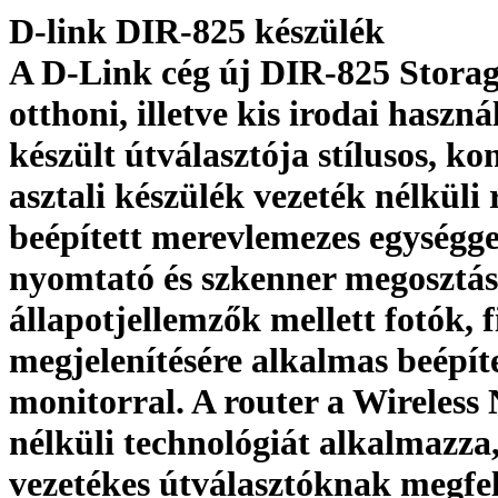
D-link DIR-825 készülék
A D-Link cég új DIR-825 Stora
otthoni, illetve kis irodai haszná
készült útválasztója stílusos, k
asztali készülék vezeték nélküli 
beépített merevlemezes egységge
nyomtató és szkenner megosztáss
állapotjellemzők mellett fotók, 
megjelenítésére alkalmas beépí
monitorral. A router a Wireless 
nélküli technológiát alkalmazza,
vezetékes útválasztóknak megfel