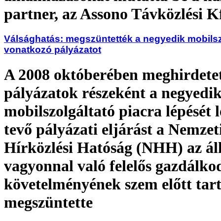
partner, az Assono Távközlési K
Válsághatás: megszüntették a negyedik mobilsz
vonatkozó pályázatot
A 2008 októberében meghirdet
pályázatok részeként a negyedi
mobilszolgáltató piacra lépését 
tevő pályázati eljárást a Nemzet
Hírközlési Hatóság (NHH) az ál
vagyonnal való felelős gazdálko
követelményének szem előtt tar
megszüntette