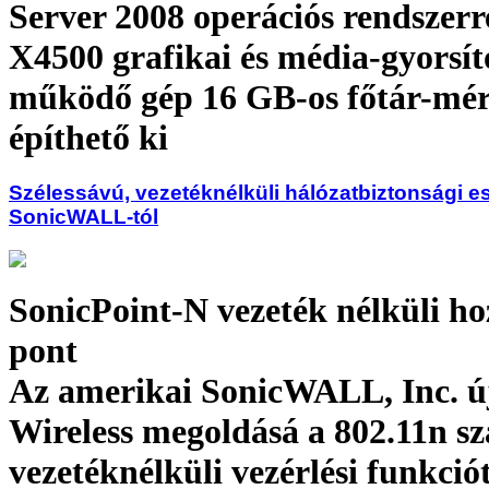
Server 2008 operációs rendszerre
X4500 grafikai és média-gyorsít
működő gép 16 GB-os főtár-mér
építhető ki
Szélessávú, vezetéknélküli hálózatbiztonsági e
SonicWALL-tól
SonicPoint-N vezeték nélküli ho
pont
Az amerikai SonicWALL, Inc. ú
Wireless megoldásá a 802.11n s
vezetéknélküli vezérlési funkciót