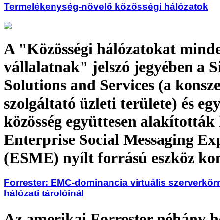
Termelékenység-növelő közösségi hálózatok
A "Közösségi hálózatokat mind
vállalatnak" jelszó jegyében a 
Solutions and Services (a konsze
szolgáltató üzleti területe) és e
közösség együttesen alakították 
Enterprise Social Messaging Ex
(ESME) nyílt forrású eszköz ko
Forrester: EMC-dominancia virtuális szerverkör
hálózati tárolóinál
Az amerikai Forrester néhány h