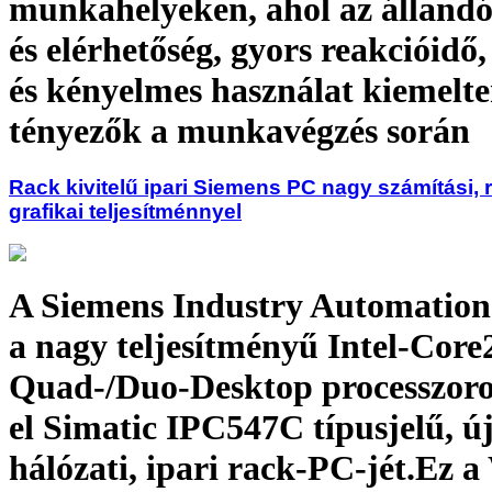
munkahelyeken, ahol az állandó
és elérhetőség, gyors reakcióidő
és kényelmes használat kiemelte
tényezők a munkavégzés során
Rack kivitelű ipari Siemens PC nagy számítási, 
grafikai teljesítménnyel
A Siemens Industry Automation 
a nagy teljesítményű Intel-Core
Quad-/Duo-Desktop processzoro
el Simatic IPC547C típusjelű, ú
hálózati, ipari rack-PC-jét.Ez 