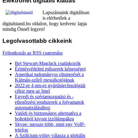
Elektronet
digitális kiadás
Lapszámaink digitálisan
is elérhetőek a
digitalstand.hu oldalon, hogy kedvenc lapja
mindig Önnél legyen!
Legolvasottabb
cikkeink
Feliratkozás az RSS csatornára
Bel Stewart-MagJack csatlakozók
Érintésvédelmi műszerek képességei
Amerikai tudományos elismerését a
Kálmán-szűrő megalkotójának
2022-re 4 nm-es gyártástechnológiát
céloz meg az Intel
Egyedi és szériamozgatási és -
ellenőrzési rendszerek a folyamatok
automatizálásához
Valódi és biztonságos alternatíva a
boltokból kivont izzólámpákra
Skype: messze több, mint egy VoIP-
telefon
A Szilícium-völgy válasza a globális