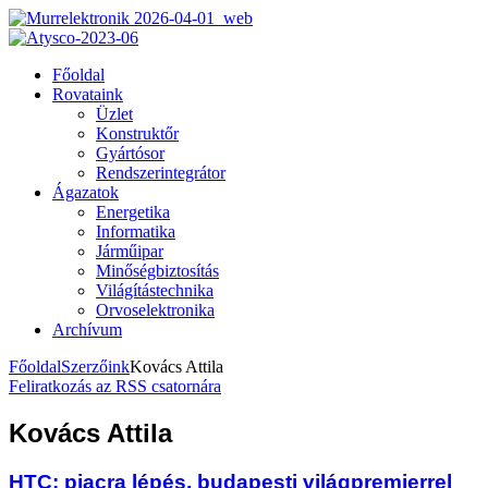
Főoldal
Rovataink
Üzlet
Konstruktőr
Gyártósor
Rendszerintegrátor
Ágazatok
Energetika
Informatika
Járműipar
Minőségbiztosítás
Világítástechnika
Orvoselektronika
Archívum
Főoldal
Szerzőink
Kovács Attila
Feliratkozás az RSS csatornára
Kovács Attila
HTC: piacra lépés, budapesti világpremierrel