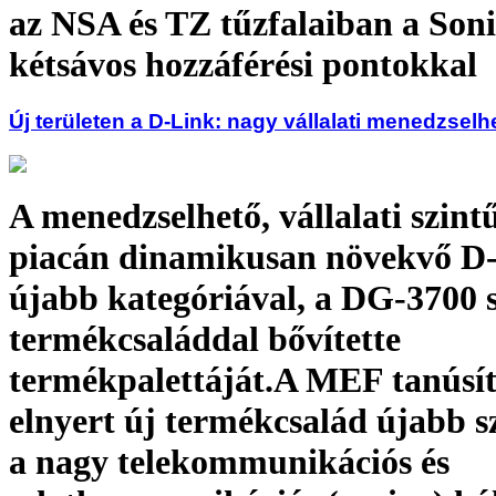
az NSA és TZ tűzfalaiban a Son
kétsávos hozzáférési pontokkal
Új területen a D-Link: nagy vállalati menedzsel
A menedzselhető, vállalati szint
piacán dinamikusan növekvő D
újabb kategóriával, a DG-3700 
termékcsaláddal bővítette
termékpalettáját.A MEF tanúsít
elnyert új termékcsalád újabb s
a nagy telekommunikációs és