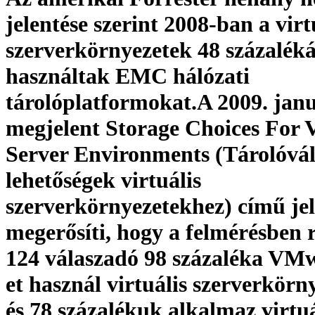
jelentése szerint 2008-ban a virt
szerverkörnyezetek 48 százalék
használtak EMC hálózati
tárolóplatformokat.A 2009. jan
megjelent Storage Choices For V
Server Environments (Tárolóvál
lehetőségek virtuális
szerverkörnyezetekhez) című jel
megerősíti, hogy a felmérésben 
124 válaszadó 98 százaléka VM
et használ virtuális szerverkörn
és 78 százalékuk alkalmaz virtuá