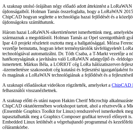
A szaknap utolsó órájában négy előadó adott áttekintést a LoRaWAN 
újdonságaiból. Holman Tamás összefoglalta, hogy a LoRaWAN 2015. 
ChipCAD hogyan segítette a technológia hazai fejlődését és a közelj
újdonságokra számíthatunk.
Három hazai LoRaWAN-sikertörténetet ismerhettünk meg, amelyekbe
származnak a megoldástól. Holman Tamás az Opel szentgotthárdi gyá
Ipar 4.0 projekt részleteit osztotta meg a hallgatósággal. Mózsa Feren
vezetője bemutatta, hogyan lehet terménytárolók távfelügyeletét Lo
technológiával automatizálni. Dr. Tóth Csaba, a T-Markt vezetője a 
hatékonyságának a javítására való LoRaWAN adatgyűjtő és -feldolgo
ismertetett. Márkus Béla, a LORIOT cég LoRa hálózatiszerver-fejlesz
-üzemeltetésre szakosodott cég kutatási és fejlesztési igazgatójaként f
és magának a LoRaWAN technológiának a fejlődését és a fejlesztéseik
A szaknapi előadásokat videókon rögzítették, amelyeket a
ChipCAD 
felhasználói visszanézhetnek.
A szaknap előtti és utáni napon Hakim Cherif Microchip alkalmazást
ChipCAD oktatótermében workshopot tartott, ahol a résztvevők a M
(Ensemble Graphics Toolkit for Linux) rendszerével ismerkedtek meg
tapasztalhatták meg a Graphics Composer grafikai tervező előnyeit is
Embedded Linux letöltését a végrehajtandó programmal és kezelőfelüle
céláramkörbe.