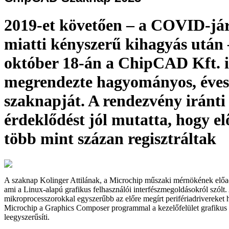
2019-et követően – a COVID-já
miatti kényszerű kihagyás után 
október 18-án a ChipCAD Kft. 
megrendezte hagyományos, éves
szaknapját. A rendezvény iránti 
érdeklődést jól mutatta, hogy el
több mint százan regisztráltak
A szaknap Kolinger Attilának, a Microchip műszaki mérnökének előa
ami a Linux-alapú grafikus felhasználói interfészmegoldásokról szólt.
mikroprocesszorokkal egyszerűbb az előre megírt perifériadrivereket h
Microchip a Graphics Composer programmal a kezelőfelület grafikus t
leegyszerűsíti.