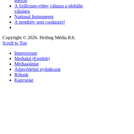
telefon
A Szilícium-völgy válasza a globális
válságra
National Instruments
A pendrájv sem csodaszer!
Copyright © 2026. Heiling Média Kft.
Scroll to Top
Impresszum
Mediakit (English)
Médiaajánlat
Adatvédelmi nyilatkozat
Rólunk
Kapcsolat