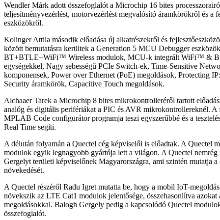
Wendler Márk adott összefoglalót a Microchip 16 bites processzorairó
teljesítményvezérlést, motorvezérlést megvalósító áramkörökről és a f
eszközökről.
Kolinger Attila második előadása új alkatrészekről és fejlesztőeszköz
között bemutatásra kerültek a Generation 5 MCU Debugger eszközök
BT+BTLE+WiFi™ Wireless modulok, MCU-k integrált WiFi™ & Bl
egységekkel, Nagy sebességű PCIe Switch-ek, Time-Sensitive Netw
komponensek, Power over Ethernet (PoE) megoldások, Protecting IP:
Security áramkörök, Capacitive Touch megoldások.
Alchaaer Tarek a Microchip 8 bites mikrokontrolleréről tartott előadás
analóg és digitális perifériákat a PIC és AVR mikrokontrollereknél. A f
MPLAB Code configurátor programja teszi egyszerűbbé és a tesztelést
Real Time segíti.
A délután folyamán a Quectel cég képviselői is előadtak. A Quectel m
modulok egyik legnagyobb gyártója lett a világon. A Quectel nemrég
Gergelyt területi képviselőnek Magyarországra, ami szintén mutatja a
növekedését.
A Quectel részéről Radu Igret mutatta be, hogy a mobil IoT-megoldá
növekszik az LTE Cat1 modulok jelentősége, összehasonlítva azokat
megoldásokkal. Balogh Gergely pedig a kapcsolódó Quectel modulokr
összefoglalót.