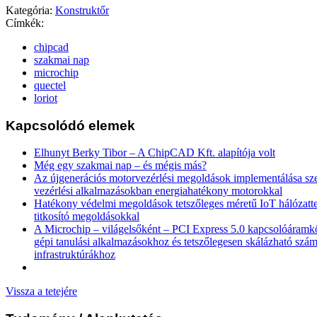
Kategória:
Konstruktőr
Címkék:
chipcad
szakmai nap
microchip
quectel
loriot
Kapcsolódó elemek
Elhunyt Berky Tibor – A ChipCAD Kft. alapítója volt
Még egy szakmai nap – és mégis más?
Az újgenerációs motorvezérlési megoldások implementálása sz
vezérlési alkalmazásokban energiahatékony motorokkal
Hatékony védelmi megoldások tetszőleges méretű IoT hálózatte
titkosító megoldásokkal
A Microchip – világelsőként – PCI Express 5.0 kapcsolóáramkö
gépi tanulási alkalmazásokhoz és tetszőlegesen skálázható szám
infrastruktúrákhoz
Vissza a tetejére