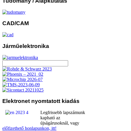
Tudomány
/ Alapkutatás
CAD/CAM
Járműelektronika
Elektronet
nyomtatott kiadás
Legfrissebb lapszámunk
kapható az
újságárusoknál, vagy
előfizethető honlapunkon, itt!