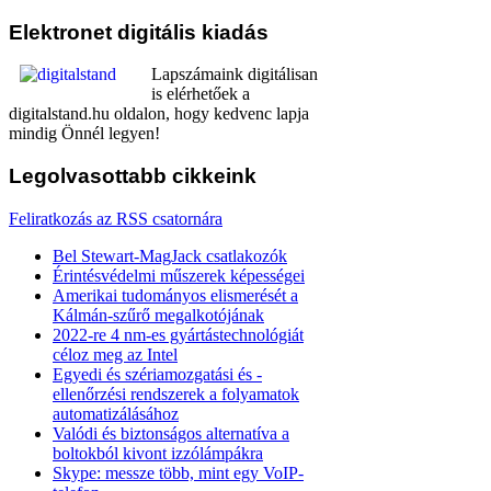
Elektronet
digitális kiadás
Lapszámaink digitálisan
is elérhetőek a
digitalstand.hu oldalon, hogy kedvenc lapja
mindig Önnél legyen!
Legolvasottabb
cikkeink
Feliratkozás az RSS csatornára
Bel Stewart-MagJack csatlakozók
Érintésvédelmi műszerek képességei
Amerikai tudományos elismerését a
Kálmán-szűrő megalkotójának
2022-re 4 nm-es gyártástechnológiát
céloz meg az Intel
Egyedi és szériamozgatási és -
ellenőrzési rendszerek a folyamatok
automatizálásához
Valódi és biztonságos alternatíva a
boltokból kivont izzólámpákra
Skype: messze több, mint egy VoIP-