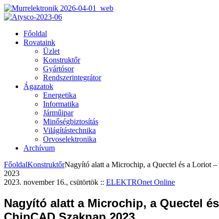
Főoldal
Rovataink
Üzlet
Konstruktőr
Gyártósor
Rendszerintegrátor
Ágazatok
Energetika
Informatika
Járműipar
Minőségbiztosítás
Világítástechnika
Orvoselektronika
Archívum
Főoldal
Konstruktőr
Nagyító alatt a Microchip, a Quectel és a Lorio
2023
2023. november 16., csütörtök
::
ELEKTROnet Online
Nagyító alatt a Microchip, a Quectel és
ChipCAD Szaknap 2023