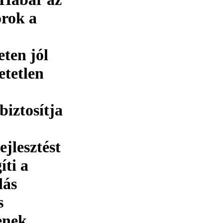
orok a
ten jól
etetlen
biztosítja
ejlesztést
íti a
dás
s
enek.