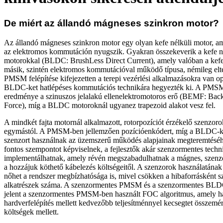
De miért az állandó mágneses szinkron motor?
Az állandó mágneses szinkron motor egy olyan kefe nélküli motor, a
az elektromos kommutáción nyugszik. Gyakran összekeverik a kefe 
motorokkal (BLDC: BrushLess Direct Current), amely valóban a kefe
másik, szintén elektromos kommutációval működő típusa, némileg eltér
PMSM felépítése kifejezetten a terepi vezérlési alkalmazásokra van op
BLDC-ket hatlépéses kommutációs technikára hegyezték ki. A PMSM
eredménye a szinuszos jelalakú ellenelektromotoros erő (BEMF: Bac
Force), míg a BLDC motoroknál ugyanez trapezoid alakot vesz fel.
A mindkét fajta motornál alkalmazott, rotorpozíciót érzékelő szenzor
egymástól. A PMSM-ben jellemzően pozícióenkódert, míg a BLDC-k
szenzort használnak az üzemszerű működés alapjainak megteremtéséh
fontos szempontot képviselnek, a fejlesztők akár szenzormentes techni
implementálhatnak, amely révén megszabadulhatnak a mágnes, szenzo
a hozzájuk köthető kábelezés költségeitől. A szenzorok használatának
nőhet a rendszer megbízhatósága is, mivel csökken a hibaforrásként s
alkatrészek száma. A szenzormentes PMSM és a szenzormentes BLDC
jelent a szenzormentes PMSM-ben használt FOC algoritmus, amely h
hardverfelépítés mellett kedvezőbb teljesítménnyel kecsegtet összem
költségek mellett.