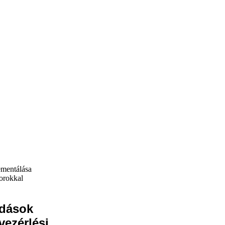
ementálása
orokkal
ldások
vezérlési