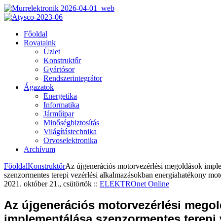
Főoldal
Rovataink
Üzlet
Konstruktőr
Gyártósor
Rendszerintegrátor
Ágazatok
Energetika
Informatika
Járműipar
Minőségbiztosítás
Világítástechnika
Orvoselektronika
Archívum
Főoldal
Konstruktőr
Az újgenerációs motorvezérlési megoldások impl
szenzormentes terepi vezérlési alkalmazásokban energiahatékony mot
2021. október 21., csütörtök
::
ELEKTROnet Online
Az újgenerációs motorvezérlési mego
implementálása szenzormentes terepi 