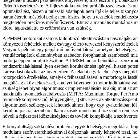
megfelelő műszaki paraméterek kinyerésére, másrészről a próbálkozá
történő kísérletezésre. A fejlesztők kénytelen próbálkozás, tesztelés út
optimalizálást, hiszen a műszaki adatlapok nem írják le teljes bizony
paramétereit, másfelől pedig nem biztos, hogy a tesztelők rendelkezésé
megfelelően precíziós mérőműszerek. Ehhez a manuális munkához m
időre, tapasztalatra és erőforrásra van szükség.
A PMSM motorokat számos különböző alkalmazásban használják, a
környezeti feltételek mellett és/vagy eltérő tervezési kényszerfeltétel
Vegyünk például egy gépjármű hűtőventilátorát, amelynél lehetséges,
ventilátorlapátok ellenirányban szabadon foroghatnak szembeszél miatt
motorja éppen indulni készülne. A PMSM motor beindítása szenzorm
rendszerkialakítással ilyen esetben körültekintést igényel, hiszen pote
károsodást okozhat az inverterben. A feladat egyik lehetséges megoldá
rotorpozíció érzékelése, amelyek felhasználásával a motorforgás lassí
megállásig aktív fékezéssel, amelyet követően a motor indíthatóvá v
szükség lehet olyan algoritmusok implementálására is akár, mint az a
maximális nyomatékszabályozás (MTPA: Maximum Torque Per Ampe
nyomatékkompenzáció, térgyengítés[1] stb. Ezek az alkalmazásspecifi
algoritmusok szükségesek lehetnek ahhoz, hogy egy gyakorlatban j
kerüljön piacra, azonban alkalmazásuk mind-mind hozzáad a rendszer
növeli a fejlesztési időszükségletet és tovább komplikálja a szoftvertesz
E bonyolultságcsökkentési probléma egyik lehetséges megoldása, hog
moduláris szoftverarchitektúrával dolgoznak, amely lehetővé teszi, h
alkalmazásspecifikus algoritmusokat a terepi vezérlési fő algoritmush