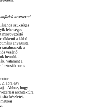
esetében.
mfázisú inverterrel
dálásához szükséges
yik lehetséges
t mikrovezérlő
 csökkenti a külső
ptimális anyaglista
r tartalmazzák a
iós vezérlő
tók bennük a
iák, valamint a
 biztosító soros
 motor
A 2. ábra egy
tatja. Ahhoz, hogy
vezérlési architektúra
asításkészletét,
ematikai
z.