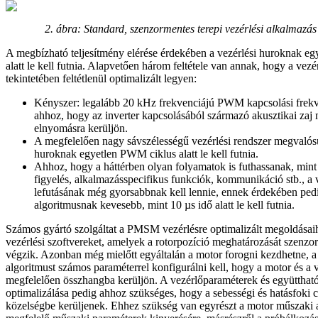
2. ábra: Standard, szenzormentes terepi vezérlési alkalmazás
A megbízható teljesítmény elérése érdekében a vezérlési huroknak 
alatt le kell futnia. Alapvetően három feltétele van annak, hogy a vezé
tekintetében feltétlenül optimalizált legyen:
Kényszer: legalább 20 kHz frekvenciájú PWM kapcsolási frekve
ahhoz, hogy az inverter kapcsolásából származó akusztikai zaj
elnyomásra kerüljön.
A megfelelően nagy sávszélességű vezérlési rendszer megvalósu
huroknak egyetlen PWM ciklus alatt le kell futnia.
Ahhoz, hogy a háttérben olyan folyamatok is futhassanak, mint 
figyelés, alkalmazásspecifikus funkciók, kommunikáció stb., a 
lefutásának még gyorsabbnak kell lennie, ennek érdekében pedig
algoritmusnak kevesebb, mint 10 µs idő alatt le kell futnia.
Számos gyártó szolgáltat a PMSM vezérlésre optimalizált megoldásaih
vezérlési szoftvereket, amelyek a rotorpozíció meghatározását szenzo
végzik. Azonban még mielőtt egyáltalán a motor forogni kezdhetne, a 
algoritmust számos paraméterrel konfigurálni kell, hogy a motor és a 
megfelelően összhangba kerüljön. A vezérlőparaméterek és együtthat
optimalizálása pedig ahhoz szükséges, hogy a sebességi és hatásfoki c
közelségbe kerüljenek. Ehhez szükség van egyrészt a motor műszaki a