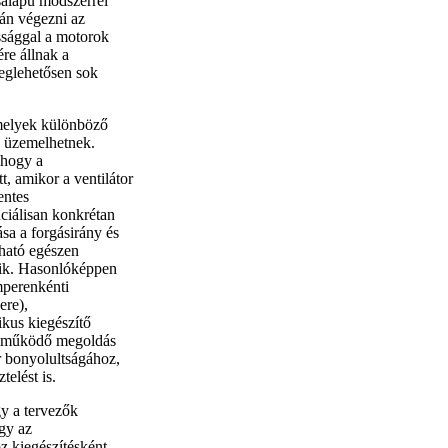
salapú módszerrel
ján végezni az
ossággal a motorok
re állnak a
eglehetősen sok
melyek különböző
ek üzemelhetnek.
 hogy a
, amikor a ventilátor
entes
nciálisan konkrétan
sa a forgásirány és
tható egészen
álik. Hasonlóképpen
mperenkénti
re),
kus kiegészítő
ól működő megoldás
 bonyolultságához,
telést is.
y a tervezők
ogy az
oz kiegészítésként