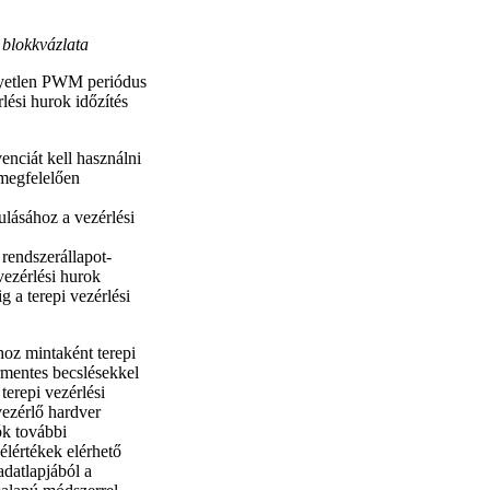
 blokkvázlata
egyetlen PWM periódus
rlési hurok időzítés
nciát kell használni
 megfelelően
lásához a vezérlési
rendszerállapot-
vezérlési hurok
 a terepi vezérlési
oz mintaként terepi
rmentes becslésekkel
terepi vezérlési
vezérlő hardver
ók további
élértékek elérhető
datlapjából a