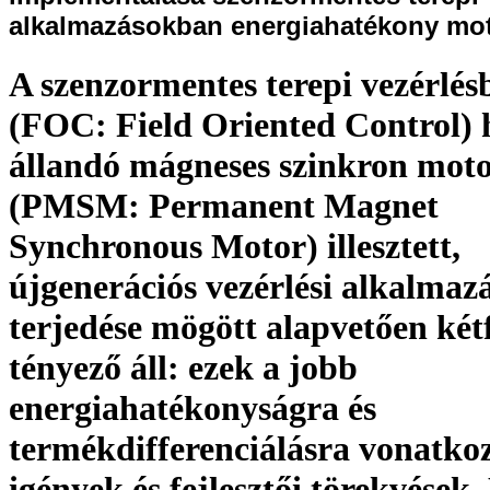
alkalmazásokban energiahatékony mo
A szenzormentes terepi vezérlés
(FOC: Field Oriented Control) 
állandó mágneses szinkron mot
(PMSM: Permanent Magnet
Synchronous Motor) illesztett,
újgenerációs vezérlési alkalmaz
terjedése mögött alapvetően két
tényező áll: ezek a jobb
energiahatékonyságra és
termékdifferenciálásra vonatko
igények és fejlesztői törekvések