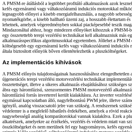
A PMSM-re átállásból a legtöbbet profitáló alkalmazások azok leszne
kefés egyenáramú vagy váltakozóáramú indukciós motorokkal működn
legnagyobb előnyei a kisebb energiafelhasználás, a nagyobb sebesség
nyomatékgörbe, a kisebb hallható üzemi zaj, a hosszabb élettartam és
lehetnek, amelyek végeredményben sokkal piacképesebbé teszik magá
Mindazonáltal ahhoz, hogy mindezen előnyöket kihozzuk a PMSM-ből
egy összetettebb terepi vezérlési technikákat kell alkalmazniuk más e
alkalmazásspecifikus algoritmusokkal egyetemben. Jóllehet a PMSM 
költségesebb egy egyenáramú kefés vagy váltakozóáramú indukciós m
általa biztosított előnyök bőven ellentételezhetik a pluszköltségeket.
Az implementációs kihívások
A PMSM előnyös tulajdonságainak hasznosításához elengedhetetlen al
újgenerációs terepi vezérlési motorvezérlési technikákat implementálá
összetettséget, illetve a sikeres alkalmazás elsajátításához szükséges s
ábra egy háromfázisú, szenzormentes PMSM motorvezérlő alkalmazás
háromfázisú forrás inverterrel került kialakításra. Az inverter vezérlé
egymással kapcsolatban álló, nagyfelbontású PWM jelre, illetve számo
igénylő, analóg visszacsatoló jelre van szükség. A rendszernek szüks
védelemre is a megfelelő hibatűrés érdekében, amelyek a rövid reakci
nagysebességű analóg komparátorokkal vannak kialakítva. Ezek a plu
alkatrészek, amelyekre az érzékelés, vezérlés és védelem miatt van sz
összköltségeket és nem merülnek fel egy hagyományos, kefés egyen