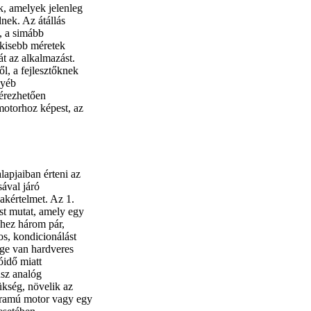
k, amelyek jelenleg
ek. Az átállás
, a simább
 kisebb méretek
t az alkalmazást.
, a fejlesztőknek
gyéb
érezhetően
otorhoz képest, az
apjaiban érteni az
sával járó
zakértelmet. Az 1.
t mutat, amely egy
séhez három pár,
s, kondicionálást
ége van hardveres
óidő miatt
sz analóg
ükség, növelik az
áramú motor vagy egy