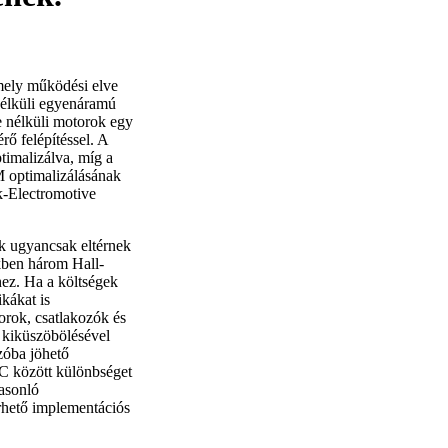
mely működési elve
nélküli egyenáramú
 nélküli motorok egy
ő felépítéssel. A
timalizálva, míg a
 optimalizálásának
k-Electromotive
ok ugyancsak eltérnek
ben három Hall-
ez. Ha a költségek
kákat is
rok, csatlakozók és
 kiküszöbölésével
zóba jöhető
 között különbséget
asonló
érhető implementációs