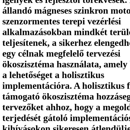
állandó mágneses szinkron mot
szenzormentes terepi vezérlési
alkalmazásokban mindkét terüle
teljesítenek, a sikerhez elengedh
egy célnak megfelelő tervezési
ökoszisztéma használata, amely 
a lehetőséget a holisztikus
implementációra. A holisztikus f
támogató ökoszisztéma hozzáseg
tervezőket ahhoz, hogy a megol
terjedését gátoló implementáció
kihívásokon sikeresen átlendülj