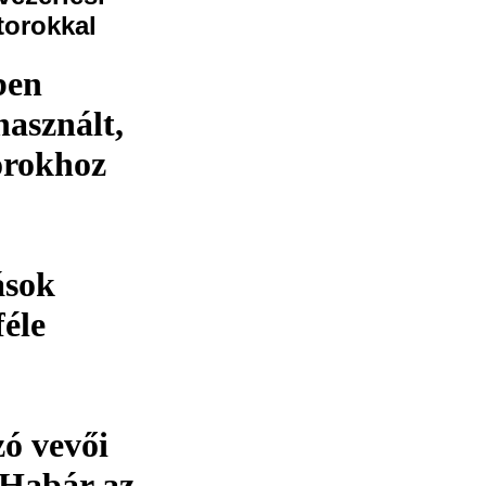
torokkal
ben
használt,
orokhoz
ások
féle
zó vevői
. Habár az