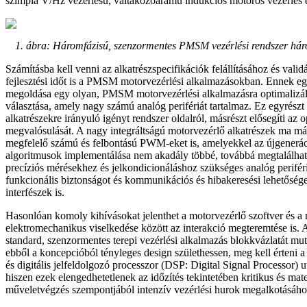
szimpla V/Hz vezérlésű, váltakozóáramú indukciós motoros vezérlés 
1. ábra: Háromfázisú, szenzormentes PMSM vezérlési rendszer háro
Számításba kell venni az alkatrészspecifikációk felállításához és vali
fejlesztési időt is a PMSM motorvezérlési alkalmazásokban. Ennek eg
megoldása egy olyan, PMSM motorvezérlési alkalmazásra optimalizál
választása, amely nagy számú analóg perifériát tartalmaz. Ez egyrészt
alkatrészekre irányuló igényt rendszer oldalról, másrészt elősegíti az o
megvalósulását. A nagy integráltságú motorvezérlő alkatrészek ma má
megfelelő számú és felbontású PWM-eket is, amelyekkel az újgenerác
algoritmusok implementálása nem akadály többé, továbbá megtalálha
precíziós mérésekhez és jelkondicionáláshoz szükséges analóg perifér
funkcionális biztonságot és kommunikációs és hibakeresési lehetőséget
interfészek is.
Hasonlóan komoly kihívásokat jelenthet a motorvezérlő szoftver és a
elektromechanikus viselkedése között az interakció megteremtése is. 
standard, szenzormentes terepi vezérlési alkalmazás blokkvázlatát mu
ebből a koncepcióból tényleges design születhessen, meg kell érteni a 
és digitális jelfeldolgozó processzor (DSP: Digital Signal Processor) ut
hiszen ezek elengedhetetlenek az időzítés tekintetében kritikus és mat
műveletvégzés szempontjából intenzív vezérlési hurok megalkotásáho