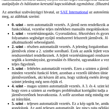
autópályán és hálózaton keresztül kapcsolódnak egymáshoz. (Illusztrá
Az amerikai szabványügyi hivatal, az
SAE International
az autonómia 
meg, az alábbiak szerint:
0. szint
– nem automatizált vezetés. A jármű nem rendelkezik au
funkciókkal, vezetése teljes mértékben manuális megoldásokon 
1. szint
– vezetéstámogatás. Gyorsuláshoz, fékezéshez és gyor
folyamatos segítséget nyújtó rendszerrel felszerelt járművek. Jó
alkalmazkodó sebességtartó.
2. szint
– részben automatizált vezetés. A jelenleg forgalomban 
járművek zöme a 2. szintbe sorolható. Ezek az autók fejlett ve
rendszerekkel rendelkeznek. A fejlett vezetéstámogató rendsze
segítik a kormányzást, gyorsulást és fékezést, ugyanakkor a veze
teljes figyelmét.
3. szint
– feltételes automatizált vezetés. Ezen a szinten a jármű 
minden vezetési funkció felett, azonban a vezetői ülésben ülnie 
járművezetőnek, aki készen áll arra, hogy szükség esetén átvegye
szintet jelenleg még nem érjük el.
4. szint
– magas szinten automatizált vezetés. A 3. és 4. szint k
hogy ezen a szinten az esetleges problémákat korrigálni tudja a 
járművezetőnek beavatkoznia. A sofőr azonban még mindig meg
az irányítást.
5. szint
– teljesen automatizált vezetés. Ez a kép ugrik be, ami
gondolunk. Az autó teljesen automatizált, így nincs rajta példá