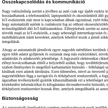
Összekapcsolódás és kommunikáció
Nagy valószínűség szerint a jövőben az autó csak egy újabb eszköz le
hozzáadhatunk a telefonunkból, laptopunkból és okosóránkból álló 
IoT-eszközeink már most is kapcsolatban állnak egymással, ezért felk
hogy automatizált autónk is csatlakozni fog az otthoni okoseszközökbő
technológiákból álló IoT-hálózatunkhoz. Előrejelzések szerint az aut
növelik majd az IoT-eszközök, a nagy sebességű internetkapcsolat és
mobilhálózatok iránti keresletet, amelyek lehetővé teszik a jármű zö
integrálását.
Ahogy az automatizált járművek egyre nagyobb mértékben kerülnek ö
egyre több adatot gyűjtenek és osztanak meg más eszközökkel, növek
adattárolás és adatkezelés jelentősége. A fogyasztói elektronikai cikke
előnyt kovácsolhatnak ebből a helyzetből azáltal, hogy továbbfejleszt
szabott élményeket és megelőző karbantartást biztosító – felhőalapú sz
kínálnak ezen adatok tárolására. Ezen túlmenően, mivel az önvezető
nagymértékben függ a navigációs és térképészeti rendszerektől, a fogy
ágazatban tevékenykedő gyártók kihasználhatnák ezt a lehetőséget arr
közlekedési információkat és kifogástalan útvonaltervezést biztosító, o
térképészeti rendszereket hoznak létre, amelyek integrálhatók az auto
Biztonságosság
Az automatizált járművekkel szemben megfogalmazott egyik legfőbb 