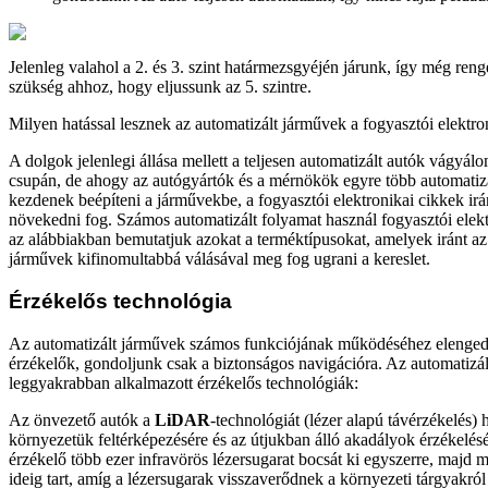
Jelenleg valahol a 2. és 3. szint határmezsgyéjén járunk, így még reng
szükség ahhoz, hogy eljussunk az 5. szintre.
Milyen hatással lesznek az automatizált járművek a fogyasztói elektro
A dolgok jelenlegi állása mellett a teljesen automatizált autók vágyá
csupán, de ahogy az autógyártók és a mérnökök egyre több automatizá
kezdenek beépíteni a járművekbe, a fogyasztói elektronikai cikkek iránt
növekedni fog. Számos automatizált folyamat használ fogyasztói elekt
az alábbiakban bemutatjuk azokat a terméktípusokat, amelyek iránt az
járművek kifinomultabbá válásával meg fog ugrani a kereslet.
Érzékelős technológia
Az automatizált járművek számos funkciójának működéséhez elenged
érzékelők, gondoljunk csak a biztonságos navigációra. Az automatizá
leggyakrabban alkalmazott érzékelős technológiák:
Az önvezető autók a
LiDAR
-technológiát (lézer alapú távérzékelés) 
környezetük feltérképezésére és az útjukban álló akadályok érzékelé
érzékelő több ezer infravörös lézersugarat bocsát ki egyszerre, majd
ideig tart, amíg a lézersugarak visszaverődnek a környezeti tárgyakról