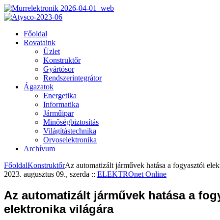
Főoldal
Rovataink
Üzlet
Konstruktőr
Gyártósor
Rendszerintegrátor
Ágazatok
Energetika
Informatika
Járműipar
Minőségbiztosítás
Világítástechnika
Orvoselektronika
Archívum
Főoldal
Konstruktőr
Az automatizált járművek hatása a fogyasztói elek
2023. augusztus 09., szerda
::
ELEKTROnet Online
Az automatizált járművek hatása a fog
elektronika világára