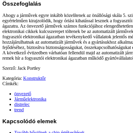
Összefoglalás
Ahogy a járművek egyre inkább közelítenek az önállósági skála 5. szi
egyértelműen kirajzolódik, hogy óriási kihatással lesznek a fogyasztói
ágazatra. Az önvezető járművek számos funkciójához elengedhetetlen
elektronikai cikkek kulcsszerepet töltenek be az automatizált járműve
fogyasztói elektronikai ágazatban tevékenykedő vállalatok jelentős m
hozzájárulhatnak az automatizált járművek és a gyártásukhoz alkalma
fejődéséhez, biztosítva biztonságosságukat, összekapcsolhatóságukat
A következő évtizedben várhatóan fellendül majd az automatizált jár
remek hír a fogyasztói elektronikai ágazatban működő gyártóvállalat
Szerző: Jack Portley
Kategória:
Konstruktőr
Címkék:
önvezető
Járműelektronika
distrelec
trend
Kapcsolódó elemek
Tovább bővülnek a chip értékesítések