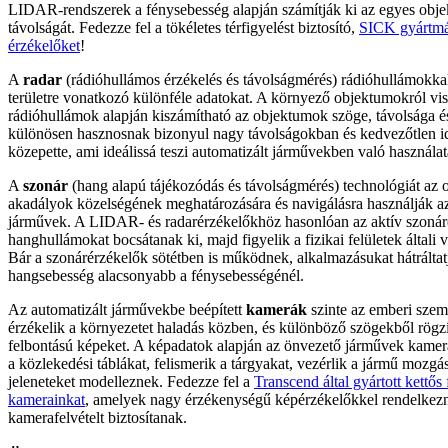
LIDAR-rendszerek a fénysebesség alapján számítják ki az egyes obje
távolságát. Fedezze fel a tökéletes térfigyelést biztosító,
SICK gyártmá
érzékelőket
!
A
radar
(rádióhullámos érzékelés és távolságmérés) rádióhullámokka
területre vonatkozó különféle adatokat. A környező objektumokról vi
rádióhullámok alapján kiszámítható az objektumok szöge, távolsága é
különösen hasznosnak bizonyul nagy távolságokban és kedvezőtlen i
közepette, ami ideálissá teszi automatizált járművekben való használat
A
szonár
(hang alapú tájékozódás és távolságmérés) technológiát az
akadályok közelségének meghatározására és navigálásra használják az
járművek. A LIDAR- és radarérzékelőkhöz hasonlóan az aktív szonár
hanghullámokat bocsátanak ki, majd figyelik a fizikai felületek általi 
Bár a szonárérzékelők sötétben is működnek, alkalmazásukat hátráltatj
hangsebesség alacsonyabb a fénysebességénél.
Az automatizált járművekbe beépített
kamerák
szinte az emberi sze
érzékelik a környezetet haladás közben, és különböző szögekből rögz
felbontású képeket. A képadatok alapján az önvezető járművek kamerá
a közlekedési táblákat, felismerik a tárgyakat, vezérlik a jármű mozgá
jeleneteket modelleznek. Fedezze fel a
Transcend által gyártott kettős 
kamerainkat
, amelyek nagy érzékenységű képérzékelőkkel rendelkezn
kamerafelvételt biztosítanak.