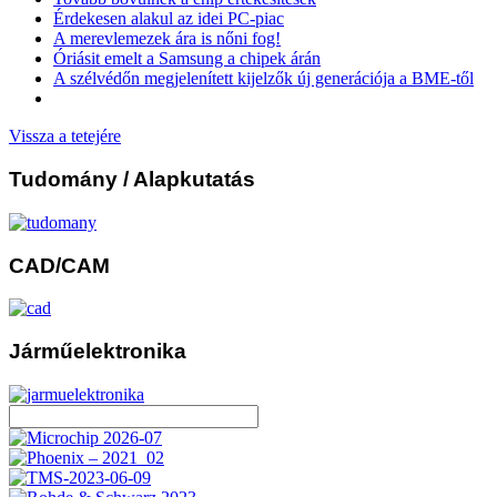
Érdekesen alakul az idei PC-piac
A merevlemezek ára is nőni fog!
Óriásit emelt a Samsung a chipek árán
A szélvédőn megjelenített kijelzők új generációja a BME-től
Vissza a tetejére
Tudomány
/ Alapkutatás
CAD/CAM
Járműelektronika