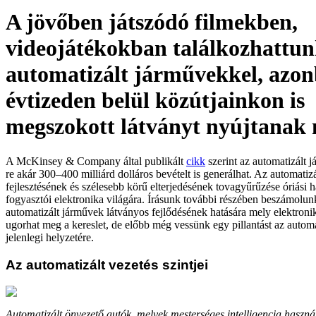
A jövőben játszódó filmekben,
videojátékokban találkozhattu
automatizált járművekkel, azo
évtizeden belül közútjainkon is
megszokott látványt nyújtanak
A McKinsey & Company által publikált
cikk
szerint az automatizált 
re akár 300–400 milliárd dolláros bevételt is generálhat. Az automatiz
fejlesztésének és szélesebb körű elterjedésének tovagyűrűzése óriási ha
fogyasztói elektronika világára. Írásunk további részében beszámolun
automatizált járművek látványos fejlődésének hatására mely elektronik
ugorhat meg a kereslet, de előbb még vessünk egy pillantást az automa
jelenlegi helyzetére.
Az automatizált vezetés szintjei
Automatizált önvezető autók, melyek mesterséges intelligencia haszn