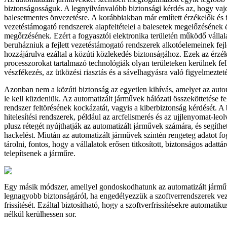
biztonságosságuk. A legnyilvánvalóbb biztonsági kérdés az, hogy vaj
balesetmentes önvezetésre. A korábbiakban már említett érzékelők és f
vezetéstámogató rendszerek alapfeltételei a balesetek megelőzésének 
megőrzésének. Ezért a fogyasztói elektronika területén működő válla
beruházniuk a fejlett vezetéstámogató rendszerek alkotóelemeinek fejl
hozzájárulva ezáltal a közúti közlekedés biztonságához. Ezek az érzé
processzorokat tartalmazó technológiák olyan területeken kerülnek fel
vészfékezés, az ütközési riasztás és a sávelhagyásra való figyelmezteté
Azonban nem a közúti biztonság az egyetlen kihívás, amelyet az aut
le kell küzdeniük. Az automatizált járművek hálózati összeköttetése fe
rendszer feltörésének kockázatát, vagyis a kiberbiztonság kérdését. A
hitelesítési rendszerek, például az arcfelismerés és az ujjlenyomat-leo
plusz rétegét nyújthatják az automatizált járművek számára, és segíth
hackelést. Miután az automatizált járművek szintén rengeteg adatot fog
tárolni, fontos, hogy a vállalatok erősen titkosított, biztonságos adatt
telepítsenek a járműre.
Egy másik módszer, amellyel gondoskodhatunk az automatizált jármű
legnagyobb biztonságáról, ha engedélyezzük a szoftverrendszerek vez
frissítését. Ezáltal biztosítható, hogy a szoftverfrissítésekre automati
nélkül kerülhessen sor.