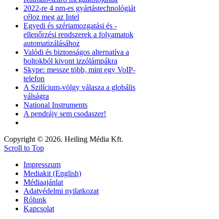
2022-re 4 nm-es gyártástechnológiát
céloz meg az Intel
Egyedi és szériamozgatási és -
ellenőrzési rendszerek a folyamatok
automatizálásához
Valódi és biztonságos alternatíva a
boltokból kivont izzólámpákra
Skype: messze több, mint egy VoIP-
telefon
A Szilícium-völgy válasza a globális
válságra
National Instruments
A pendrájv sem csodaszer!
Copyright © 2026. Heiling Média Kft.
Scroll to Top
Impresszum
Mediakit (English)
Médiaajánlat
Adatvédelmi nyilatkozat
Rólunk
Kapcsolat