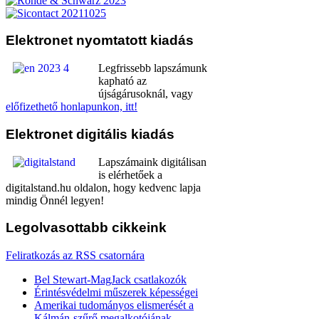
Elektronet
nyomtatott kiadás
Legfrissebb lapszámunk
kapható az
újságárusoknál, vagy
előfizethető honlapunkon, itt!
Elektronet
digitális kiadás
Lapszámaink digitálisan
is elérhetőek a
digitalstand.hu oldalon, hogy kedvenc lapja
mindig Önnél legyen!
Legolvasottabb
cikkeink
Feliratkozás az RSS csatornára
Bel Stewart-MagJack csatlakozók
Érintésvédelmi műszerek képességei
Amerikai tudományos elismerését a
Kálmán-szűrő megalkotójának