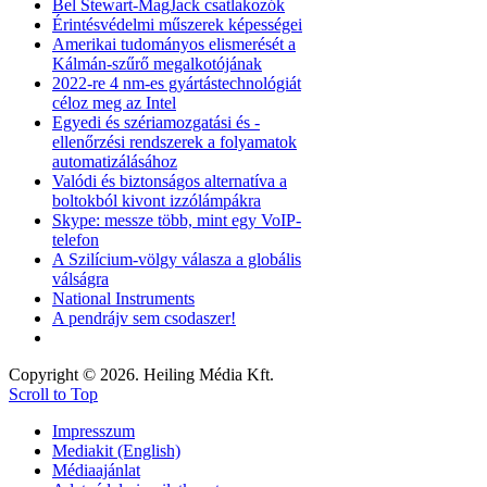
Bel Stewart-MagJack csatlakozók
Érintésvédelmi műszerek képességei
Amerikai tudományos elismerését a
Kálmán-szűrő megalkotójának
2022-re 4 nm-es gyártástechnológiát
céloz meg az Intel
Egyedi és szériamozgatási és -
ellenőrzési rendszerek a folyamatok
automatizálásához
Valódi és biztonságos alternatíva a
boltokból kivont izzólámpákra
Skype: messze több, mint egy VoIP-
telefon
A Szilícium-völgy válasza a globális
válságra
National Instruments
A pendrájv sem csodaszer!
Copyright © 2026. Heiling Média Kft.
Scroll to Top
Impresszum
Mediakit (English)
Médiaajánlat