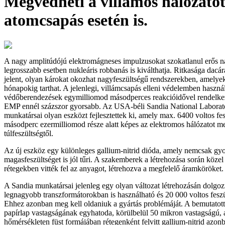
Megvédheti a villamos hálózato
atomcsapás esetén is.
A nagy amplitúdójú elektromágneses impulzusokat szokatlanul erős n
legrosszabb esetben nukleáris robbanás is kiválthatja. Ritkasága dacára
jelent, olyan károkat okozhat nagyfeszültségű rendszerekben, amelyek
hónapokig tarthat. A jelenlegi, villámcsapás elleni védelemben haszná
védőberendezések egymilliomod másodperces reakcióidővel rendelk
EMP ennél százszor gyorsabb. Az USA-béli Sandia National Laborator
munkatársai olyan eszközt fejlesztettek ki, amely max. 6400 voltos fe
másodperc ezermilliomod része alatt képes az elektromos hálózatot m
túlfeszültségtől.
Az új eszköz egy különleges gallium-nitrid dióda, amely nemcsak gyo
magasfeszültséget is jól tűri. A szakemberek a létrehozása során közel
rétegekben vitték fel az anyagot, létrehozva a megfelelő áramköröket.
A Sandia munkatársai jelenleg egy olyan változat létrehozásán dolgoz
legnagyobb transzformátorokban is használható és 20 000 voltos feszült
Ehhez azonban meg kell oldaniuk a gyártás problémáját. A bemutatott
papírlap vastagságának egyhatoda, körülbelül 50 mikron vastagságú,
hőmérsékleten füst formájában rétegenként felvitt gallium-nitrid azon