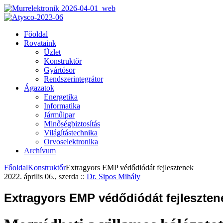
Főoldal
Rovataink
Üzlet
Konstruktőr
Gyártósor
Rendszerintegrátor
Ágazatok
Energetika
Informatika
Járműipar
Minőségbiztosítás
Világítástechnika
Orvoselektronika
Archívum
Főoldal
Konstruktőr
Extragyors EMP védődiódát fejlesztenek
2022. április 06., szerda
::
Dr. Sipos Mihály
Extragyors EMP védődiódát fejleszten