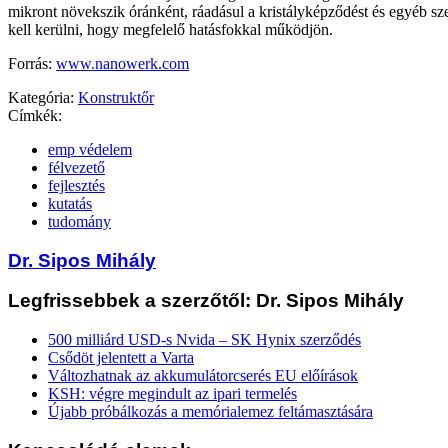
mikront növekszik óránként, ráadásul a kristályképződést és egyéb sz
kell kerülni, hogy megfelelő hatásfokkal működjön.
Forrás:
www.nanowerk.com
Kategória:
Konstruktőr
Címkék:
emp védelem
félvezető
fejlesztés
kutatás
tudomány
Dr. Sipos Mihály
Legfrissebbek a szerzőtől: Dr. Sipos Mihály
500 milliárd USD-s Nvida – SK Hynix szerződés
Csődöt jelentett a Varta
Változhatnak az akkumulátorcserés EU előírások
KSH: végre megindult az ipari termelés
Újabb próbálkozás a memórialemez feltámasztására