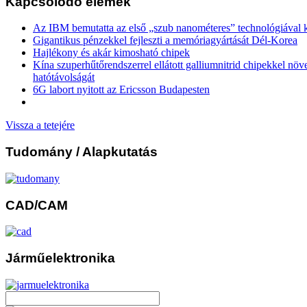
Kapcsolódó elemek
Az IBM bemutatta az első „szub nanométeres” technológiával k
Gigantikus pénzekkel fejleszti a memóriagyártását Dél-Korea
Hajlékony és akár kimosható chipek
Kína szuperhűtőrendszerrel ellátott galliumnitrid chipekkel növ
hatótávolságát
6G labort nyitott az Ericsson Budapesten
Vissza a tetejére
Tudomány
/ Alapkutatás
CAD/CAM
Járműelektronika