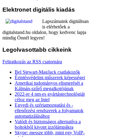
Elektronet
digitális kiadás
Lapszámaink digitálisan
is elérhetőek a
digitalstand.hu oldalon, hogy kedvenc lapja
mindig Önnél legyen!
Legolvasottabb
cikkeink
Feliratkozás az RSS csatornára
Bel Stewart-MagJack csatlakozók
Érintésvédelmi műszerek képességei
Amerikai tudományos elismerését a
Kálmán-szűrő megalkotójának
2022-re 4 nm-es gyártástechnológiát
céloz meg az Intel
Egyedi és szériamozgatási és -
ellenőrzési rendszerek a folyamatok
automatizálásához
Valódi és biztonságos alternatíva a
boltokból kivont izzólámpákra
Skype: messze több, mint egy VoIP-