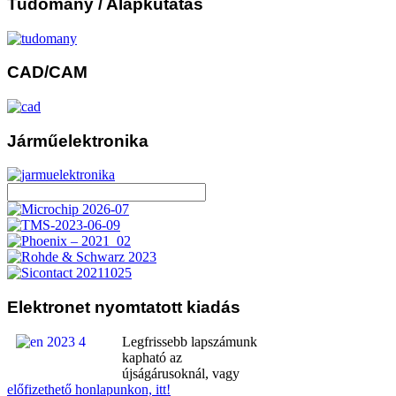
Tudomány
/ Alapkutatás
CAD/CAM
Járműelektronika
Elektronet
nyomtatott kiadás
Legfrissebb lapszámunk
kapható az
újságárusoknál, vagy
előfizethető honlapunkon, itt!