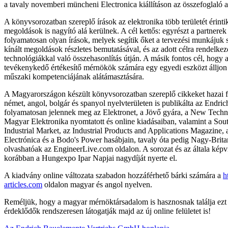
a tavaly novemberi müncheni Electronica kiállításon az összefoglaló a
A könyvsorozatban szereplő írások az elektronika több területét érintik
megoldások is nagyító alá kerülnek. A cél kettős: egyrészt a partnere
folyamatosan olyan írások, melyek segítik őket a tervezési munkájuk s
kínált megoldások részletes bemutatásával, és az adott célra rendelkez
technológiákkal való összehasonlítás útján. A másik fontos cél, hogy 
tevékenykedő értékesítő mérnökök számára egy egyedi eszközt álljon
műszaki kompetenciájának alátámasztására.
A Magyarországon készült könyvsorozatban szereplő cikkeket hazai fo
német, angol, bolgár és spanyol nyelvterületen is publikálta az Endrich
folyamatosan jelennek meg az Elektronet, a Jövő gyára, a New Tech
Magyar Elektronika nyomtatott és online kiadásaiban, valamint a So
Industrial Market, az Industrial Products and Applications Magazine,
Electrónica és a Bodo's Power hasábjain, tavaly óta pedig Nagy-Brita
olvashatóak az EngineerLive.com oldalon. A sorozat és az általa képv
korábban a Hungexpo Ipar Napjai nagydíját nyerte el.
A kiadvány online változata szabadon hozzáférhető bárki számára a
h
articles.com
oldalon magyar és angol nyelven.
Reméljük, hogy a magyar mérnöktársadalom is hasznosnak találja ezt 
érdeklődők rendszeresen látogatják majd az új online felületet is!