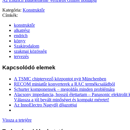
Az Endrich Bauelemente Vertriebs GmbH honlapja
Kategória:
Konstruktőr
Címkék:
konstruktőr
alkatrész
endrich
könyv
Szakirodalom
szakmai közösség
tervezés
Kapcsolódó elemek
A TSMC chiptervező központot nyit Münchenben
RECOM miniatűr konverterek a RAC termékcsaládból
Schurter komponensek – megoldás minden problémára
Alacsony impedancia, hosszú élettartam – Panasonic elektrolit
Válassza a jól bevált minőséget és kompakt méretet!
Az InnoElectro Nagydíj díjazottjai
Vissza a tetejére