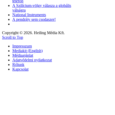
telefon
A Szilícium-völgy válasza a globális
válságra
National Instruments
A pendrájv sem csodaszer!
Copyright © 2026. Heiling Média Kft.
Scroll to Top
Impresszum
Mediakit (English)
Médiaajánlat
Adatvédelmi nyilatkozat
Rólunk
Kapcsolat