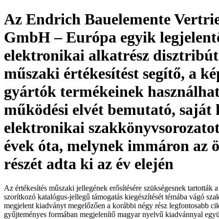
Az Endrich Bauelemente Vertri
GmbH – Európa egyik legjelent
elektronikai alkatrész disztribút
műszaki értékesítést segítő, a ké
gyártók termékeinek használhat
működési elvét bemutató, saját
elektronikai szakkönyvsorozato
évek óta, melynek immáron az ö
részét adta ki az év elején
Az értékesítés műszaki jellegének erősítésére szükségesnek tartották 
szorítkozó katalógus-jellegű támogatás kiegészítését témába vágó sz
megjelent kiadványt megelőzően a korábbi négy rész legfontosabb cikk
gyűjteményes formában megjelenítő magyar nyelvű kiadvánnyal együt