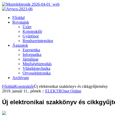
Főoldal
Rovataink
Üzlet
Konstruktőr
Gyártósor
Rendszerintegrátor
Ágazatok
Energetika
Informatika
Járműipar
Minőségbiztosítás
Világítástechnika
Orvoselektronika
Archívum
Főoldal
Konstruktőr
Új elektronikai szakkönyv és cikkgyűjtemény
2019. január 11., péntek
::
ELEKTROnet Online
Új elektronikai szakkönyv és cikkgyűj