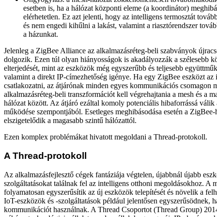
esetben is, ha a hálózat központi eleme (a koordinátor) meghib
elérhetetlen. Ez azt jelenti, hogy az intelligens termosztát tovább
és nem engedi kihűlni a lakást, valamint a riasztórendszer továb
a házunkat.
Jelenleg a ZigBee Alliance az alkalmazásréteg-beli szabványok újracs
dolgozik. Ezen túl olyan hiányosságok is akadályozzák a szélesebb k
elterjedését, mint az eszközök még egyszerűbb és teljesebb együttmű
valamint a direkt IP-címezhetőség igénye. Ha egy ZigBee eszközt az i
csatlakozatni, az átjárónak minden egyes kommunikációs csomagon 
alkalmazásréteg-beli transzformációt kell végrehajtania a mesh és a m
hálózat között. Az átjáró ezáltal komoly potenciális hibaforrássá váli
működése szempontjából. Esetleges meghibásodása esetén a ZigBee-há
elszigetelődik a magasabb szintű hálózattól.
Ezen komplex problémákat hivatott megoldani a Thread-protokoll.
A Thread-protokoll
Az alkalmazásfejlesztő cégek fantáziája végtelen, újabbnál újabb esz
szolgáltatásokat találnak fel az intelligens otthoni megoldásokhoz. A
folyamatosan egyszerűsítik az új eszközök telepítését és növelik a fel
IoT-eszközök és -szolgáltatások például jelentősen egyszerűsödnek, h
kommunikációt használnak. A Thread Csoportot (Thread Group) 2014