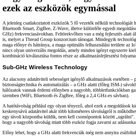
ezek az eszközök egymással
A jelenleg csatlakoztatott eszközök 5 fő vezeték nélküli technológiát 
Bluetooth Smart, ZigBee, Z-Wave, illetve különféle egyedi megoldáso
GHz) frekvenciasávokban. Feltörekvőben van a még fejlesztés alatt á
is, melyet a Thread Group konzorcium támogat. Mindegyik technoló
maga előnye és hátránya, a maga optimális felhasználási területe az Io
nincs olyan univerzális megoldás, amely minden igényt egyszerre kiel
kombináció kiválasztása fontos része az alkalmazásfejlesztési folyama
Sub-GHz Wireless Technology
Az alacsony adatátviteli sebességet igénylő alkalmazások esetében – p
biztonságtechnika és automatizálás – a GHz alatti (főleg ISM-) sáv
hálózatok vannak érdemi előnyben a nagyobb, többletfunkciókban ga
szemben (WiFi, Bluetooth és ZigBee, főleg a 2,4 GHz-es sávban).
A hatótávolság például egy olyan tényező, ahol ezek a megoldások k
keskenysávú adatátvitel akár több kilométeres távolságról is működhe
egy távoli központba küldik, nem kell csomópontok között „ugrálni". 
hogy a nagyobb távolság miatt több eszköz fogja zavarni az adásunka
Előny lehet, hogy a GHz alatti frekvenciák még nem annyira zsúfolta