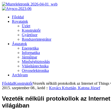
Főoldal
Rovataink
Üzlet
Konstruktőr
Gyártósor
Rendszerintegrátor
Ágazatok
Energetika
Informatika
Járműipar
Minőségbiztosítás
Világítástechnika
Orvoselektronika
Archívum
Főoldal
Konstruktőr
Vezeték nélküli protokollok az Internet of Things
2015. szeptember 08., kedd
::
Kovács Krisztián, Katona József
Vezeték nélküli protokollok az Interne
világában