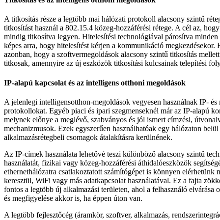
A titkosítás része a legtöbb mai hálózati protokoll alacsony szintű rét
titkosítást használ a 802.15.4 közeg-hozzáférési rétege. A cél az, hog
mindig titkosítva legyen. Hitelesítési technológiával párosítva minden
képes arra, hogy hitelesítést kérjen a kommunikáció megkezdésekor. H
azonban, hogy a szoftvermegoldások alacsony szintű titkosítás mellett
titkosak, amennyire az új eszközök titkosítási kulcsainak telepítési fo
IP-alapú kapcsolat és az intelligens otthoni megoldások
A jelenlegi intelligensotthon-megoldások vegyesen használnak IP- és
protokollokat. Egyéb piaci és ipari szegmenseknél már az IP-alapú 
melynek előnye a meglévő, szabványos és jól ismert címzési, útvonalvá
mechanizmusok. Ezek egyszerűen használhatóak egy hálózaton belül 
alkalmazásrétegbeli csomagok átalakításra kerülnének.
Az IP-címek használata lehetővé teszi különböző alacsony szintű tech
használatát, fizikai vagy közeg-hozzáférési áthidalóeszközök segítségé
ethernethálózatra csatlakoztatott számítógépet is könnyen elérhetünk
keresztül, WiFi vagy más adatkapcsolat használatával. Ez a fajta zök
fontos a legtöbb új alkalmazási területen, ahol a felhasználó elvárása
és megfigyelése akkor is, ha éppen úton van.
A legtöbb fejlesztőcég (áramkör, szoftver, alkalmazás, rendszerintegrác