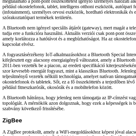
megtalálható a pont-pont összeköttetést igénylő személyes hálózati a
például okostelefonok, tablet, intelligens otthoni eszközök, autóipari 
(infotainment), személyes orvosi eszközök, hordható elektronikák és 
szórakoztatóipari termékek területén.
A Bluetooth nem igényel speciális átjárót (gateway), mert magát a tele
tudja erre a funkcióra használni. Aktuális verziói csak pont-pont össz
amely korlátozza a hatótávot és a megbízhatóságot. Ha az okostelefont
kapcsolat elvész.
A fogyasztásérzékeny IoT-alkalmazásokhoz a Bluetooth Special Inter
kifejlesztett egy alacsony energiaigényű változatot, amely a Bluetooth
2011-ben vezették be a piacon, az eredeti specifikáció kiterjesztések
szor kevesebb energiát fogyaszt, mint a klasszikus Bluetooth. Jelenleg
teljesítményű vezeték nélküli technológia, amelyet natívan támogatna
okostelefonok és tabletek. Sőt, ez a fő összeköttetés a terjedőben lév
például fitneszkarórák, okosórák és a mobiltelefon között.
A Bluetooth hátránya, hogy jelenleg nem támogatja az IP-címzést vag
topológiát. A mérnökök azon dolgoznak, hogy ezek a képességek is b
szabvány következő frissítésébe.
ZigBee
A ZigBee protokollt, amely a WiFi-megoldásokhoz képest jóval alac