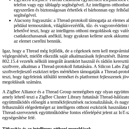
telefon vagy egy táblagép segítségével. Az intelligens otthonba
egyszerűen és biztonságosan érhetőek el bárhonnan egy felhőa
segítségével.
Alacsony fogyasztás: a Thread-protokoll támogatja az elemes a
például termosztátok, világításvezérlők, tűz- és vagyonvédelmi
lehetővé teszi, hogy az intelligens otthoni megoldások egy valós
csatlakozhassanak anélkül, hogy gyakran kellene azok akkumulá
az elemet cserélni bennük.
Igaz, hogy a Thread még fejlődik, de a cégeknek nem kell megvárniu
véglegesítését, mielőtt elkezdik saját alkalmazásaik fejlesztését. Bár
802.15.4 vezeték nélküli integrált áramkört használ és rádión keresztül 
szoftvere, alkalmas a Thread-protokoll futtatására. A Silicon Labs Zi
szoftverfejlesztő eszközei teljes mértékben támogatják a Thread-proto
teszi, hogy ügyfeleink időt­álló terméket és platformot fejlesszenek j
megoldásaik számára.
A ZigBee Alliance és a Thread Group nemrégiben egy olyan együttműk
amely lehető teszi a ZigBee Cluster Library futtatását Thread-hálóza
együttműködés elősegíti a termékfejlesztések racionalizálását, és nag
felhasználói elégedettséget az intelligens otthoni eszközök használata
Thread-szervezetek együttműködése fontos előrelépést jelent az IoT-
egységesítése felé.
Titkosítás és az intelligens otthoni megoldások