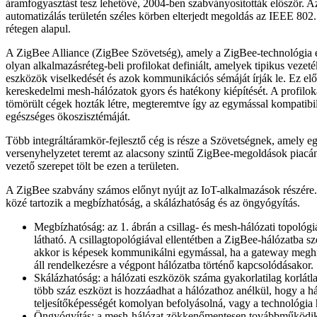
áramfogyasztást tesz lehetővé, 2004-ben szabványosították először. Az
automatizálás területén széles körben elterjedt megoldás az IEEE 802.1
rétegen alapul.
A ZigBee Alliance (ZigBee Szövetség), amely a ZigBee-technológia ev
olyan alkalmazásréteg-beli profilokat definiált, amelyek tipikus vezeté
eszközök viselkedését és azok kommunikációs sémáját írják le. Ez előse
kereskedelmi mesh-hálózatok gyors és hatékony kiépítését. A profilo
tömörült cégek hozták létre, megteremtve így az egymással kompatibi
egészséges ökoszisztémáját.
Több integráltáramkör-fejlesztő cég is része a Szövetségnek, amely e
versenyhelyzetet teremt az alacsony szintű ZigBee-megoldások piacán
vezető szerepet tölt be ezen a területen.
A ZigBee szabvány számos előnyt nyújt az IoT-alkalmazások részére
közé tartozik a megbízhatóság, a skálázhatóság és az öngyógyítás.
Megbízhatóság: az 1. ábrán a csillag- és mesh-hálózati topológi
látható. A csillagtopológiával ellentétben a ZigBee-hálózatba s
akkor is képesek kommunikálni egymással, ha a gateway megh
áll rendelkezésre a végpont hálózatba történő kapcsolódásakor.
Skálázhatóság: a hálózati eszközök száma gyakorlatilag korlátla
több száz eszközt is hozzáadhat a hálózathoz anélkül, hogy a h
teljesítőképességét komolyan befolyásolná, vagy a technológia h
Öngyógyítás: a mesh-hálózat zökkenőmentesen továbbműködi