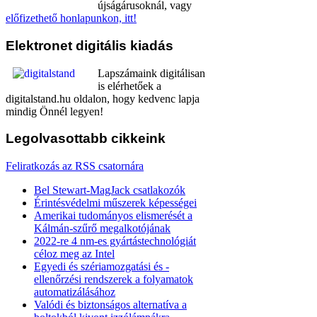
újságárusoknál, vagy
előfizethető honlapunkon, itt!
Elektronet
digitális kiadás
Lapszámaink digitálisan
is elérhetőek a
digitalstand.hu oldalon, hogy kedvenc lapja
mindig Önnél legyen!
Legolvasottabb
cikkeink
Feliratkozás az RSS csatornára
Bel Stewart-MagJack csatlakozók
Érintésvédelmi műszerek képességei
Amerikai tudományos elismerését a
Kálmán-szűrő megalkotójának
2022-re 4 nm-es gyártástechnológiát
céloz meg az Intel
Egyedi és szériamozgatási és -
ellenőrzési rendszerek a folyamatok
automatizálásához
Valódi és biztonságos alternatíva a