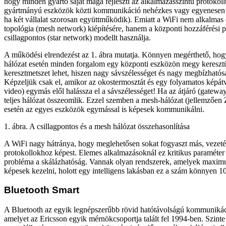
hogy minden gyártó saját maga fejleszti az alkalmazásszintű protokoll
gyártmányú eszközök közti kommunikáció nehézkes vagy egyenesen l
ha két vállalat szorosan együttműködik). Emiatt a WiFi nem alkalmas e
topológia (mesh network) kiépítésére, hanem a központi hozzáférési po
csillagpontos (star network) modellt használja.
A működési elrendezést az 1. ábra mutatja. Könnyen megérthető, hogy
hálózat esetén minden forgalom egy központi eszközön megy keresztü
keresztmetszet lehet, hiszen nagy sávszélességet és nagy megbízhatós
Képzeljük csak el, amikor az okostermosztát és egy folyamatos képátv
video) egymás elől halássza el a sávszélességet! Ha az átjáró (gatewa
teljes hálózat összeomlik. Ezzel szemben a mesh-hálózat (jellemzően
esetén az egyes eszközök egymással is képesek kommunikálni.
1. ábra. A csillagpontos és a mesh hálózat összehasonlítása
A WiFi nagy hátránya, hogy meglehetősen sokat fogyaszt más, vezeté
protokollokhoz képest. Elemes alkalmazásoknál ez kritikus paraméter
probléma a skálázhatóság. Vannak olyan rendszerek, amelyek maxim
képesek kezelni, holott egy intelligens lakásban ez a szám könnyen 1
Bluetooth Smart
A Bluetooth az egyik legnépszerűbb rövid hatótávolságú kommunikáci
amelyet az Ericsson egyik mérnökcsoportja talált fel 1994-ben. Szint