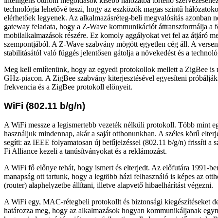
intelligens otthoni megoldások kisebb hálózatba történő szervezéséhe
technológia lehetővé teszi, hogy az eszközök magas szintű hálózatok
elérhetőek legyenek. Az alkalmazásréteg-beli megvalósítás azonban n
gateway feladata, hogy a Z-Wave kommunikációt áttranszformálja a f
mobilalkalmazások részére. Ez komoly aggályokat vet fel az átjáró m
szempontjából. A Z-Wave szabvány mögött egyetlen cég áll. A versen
stabilitásától való függés jelentősen gátolja a növekedést és a technoló
Meg kell említenünk, hogy az egyedi protokollok mellett a ZigBee is 
GHz-piacon. A ZigBee szabvány kiterjesztésével egyesíteni próbáljá
frekvencia és a ZigBee protokoll előnyeit.
WiFi (802.11 b/g/n)
A WiFi messze a legismertebb vezeték nélküli protokoll. Több mint e
használjuk mindennap, akár a saját otthonunkban. A széles körű elterje
segíti: az IEEE folyamatosan új betűjelzéssel (802.11 b/g/n) frissíti a
Fi Alliance kezeli a tanúsítványokat és a reklámozást.
A WiFi fő előnye tehát, hogy ismert és elterjedt. Az előfutára 1991-be
manapság ott tartunk, hogy a legtöbb házi felhasználó is képes az otth
(router) alaphelyzetbe állítani, illetve alapvető hibaelhárítást végezni.
A WiFi egy, MAC-rétegbeli protokollt és biztonsági kiegészítéseket de
határozza meg, hogy az alkalmazások hogyan kommunikáljanak egymás