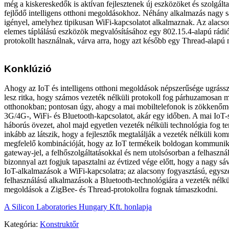
még a kiskereskedők is aktívan fejlesztenek új eszközöket és szolgál
fejlődő intelligens otthoni megoldásokhoz. Néhány alkalmazás nagy s
igényel, amelyhez tipikusan WiFi-kapcsolatot alkalmaznak. Az alacso
elemes táplálású eszközök megvalósításához egy 802.15.4-alapú rádi
protokollt használnak, várva arra, hogy azt később egy Thread-alapú 
Konklúzió
Ahogy az IoT és intelligens otthoni megoldások népszerűsége ugrás
lesz ritka, hogy számos vezeték nélküli protokoll fog párhuzamosan 
otthonokban; pontosan úgy, ahogy a mai mobiltelefonok is zökkenőm
3G/4G-, WiFi- és Bluetooth-kapcsolatot, akár egy időben. A mai Io
háborús övezet, ahol majd egyetlen vezeték nélküli technológia fog te
inkább az látszik, hogy a fejlesztők megtalálják a vezeték nélküli k
megfelelő kombinációját, hogy az IoT termékeik boldogan kommunik
gateway-jel, a felhőszolgáltatásokkal és nem utolsósorban a felhaszn
bizonnyal azt fogjuk tapasztalni az évtized vége előtt, hogy a nagy s
IoT-alkalmazások a WiFi-kapcsolatra; az alacsony fogyasztású, egys
felhasználású alkalmazások a Bluetooth-technológiára a vezeték nélkü
megoldások a ZigBee- és Thread-protokollra fognak támaszkodni.
A Silicon Laboratories Hungary Kft. honlapja
Kategória:
Konstruktőr