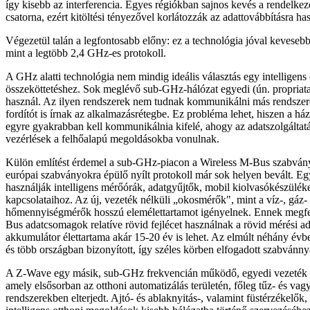
így kisebb az interferencia. Egyes régiókban sajnos kevés a rendelkezé
csatorna, ezért kitöltési tényezővel korlátozzák az adattovábbításra ha
Végezetül talán a legfontosabb előny: ez a technológia jóval keveseb
mint a legtöbb 2,4 GHz-es protokoll.
A GHz alatti technológia nem mindig ideális választás egy intelligens 
összeköttetéshez. Sok meglévő sub-GHz-hálózat egyedi (ún. propriata
használ. Az ilyen rendszerek nem tudnak kommunikálni más rendszere
fordítót is írnak az alkalmazásrétegbe. Ez probléma lehet, hiszen a há
egyre gyakrabban kell kommunikálnia kifelé, ahogy az adatszolgáltat
vezérlések a felhőalapú megoldásokba vonulnak.
Külön említést érdemel a sub-GHz-piacon a Wireless M-Bus szabvá
európai szabványokra épülő nyílt protokoll már sok helyen bevált. Eg
használják intelligens mérőórák, adatgyűjtők, mobil kiolvasókészülék
kapcsolataihoz. Az új, vezeték nélküli „okosmérők", mint a víz-, gáz-
hőmennyiségmérők hosszú elemélettartamot igényelnek. Ennek megfe
Bus adatcsomagok relatíve rövid fejlécet használnak a rövid mérési ada
akkumulátor élettartama akár 15-20 év is lehet. Az elmúlt néhány évb
és több országban bizonyított, így széles körben elfogadott szabvánn
A Z-Wave egy másik, sub-GHz frekvencián működő, egyedi vezeték né
amely elsősorban az otthoni automatizálás területén, főleg tűz- és va
rendszerekben elterjedt. Ajtó- és ablaknyitás-, valamint füstérzékelők