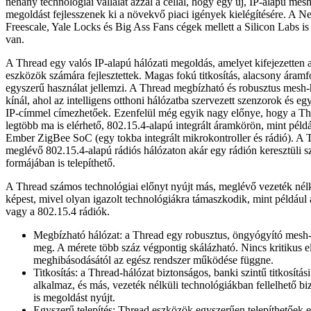
néhány technológiai vállalat azzal a céllal, hogy egy új, IP-alapú m
megoldást fejlesszenek ki a növekvő piaci igények kielégítésére. A
Freescale, Yale Locks és Big Ass Fans cégek mellett a Silicon Labs is 
van.
A Thread egy valós IP-alapú hálózati megoldás, amelyet kifejezetten az
eszközök számára fejlesztettek. Magas fokú titkosítás, alacsony áramf
egyszerű használat jellemzi. A Thread megbízható és robusztus mesh-
kínál, ahol az intelligens otthoni hálózatba szervezett szenzorok és e
IP-címmel címezhetőek. Ezenfelül még egyik nagy előnye, hogy a Thr
legtöbb ma is elérhető, 802.15.4-alapú integrált áramkörön, mint péld
Ember ZigBee SoC (egy tokba integrált mikrokontroller és rádió). A 
meglévő 802.15.4-alapú rádiós hálózaton akár egy rádión keresztüli szo
formájában is telepíthető.
A Thread számos technológiai előnyt nyújt más, meglévő vezeték né
képest, mivel olyan igazolt technológiákra támaszkodik, mint példá
vagy a 802.15.4 rádiók.
Megbízható hálózat: a Thread egy robusztus, öngyógyító mesh-h
meg. A mérete több száz végpontig skálázható. Nincs kritikus 
meghibásodásától az egész rendszer működése függne.
Titkosítás: a Thread-hálózat biztonságos, banki szintű titkosítás
alkalmaz, és más, vezeték nélküli technológiákban fellelhető bi
is megoldást nyújt.
Egyszerű telepítés: Thread eszközök egyszerűen telepíthetőek 