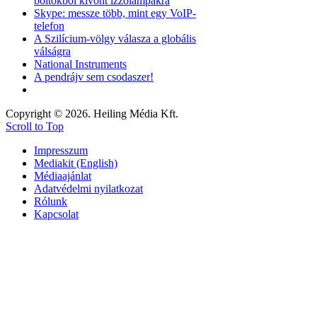
boltokból kivont izzólámpákra
Skype: messze több, mint egy VoIP-
telefon
A Szilícium-völgy válasza a globális
válságra
National Instruments
A pendrájv sem csodaszer!
Copyright © 2026. Heiling Média Kft.
Scroll to Top
Impresszum
Mediakit (English)
Médiaajánlat
Adatvédelmi nyilatkozat
Rólunk
Kapcsolat