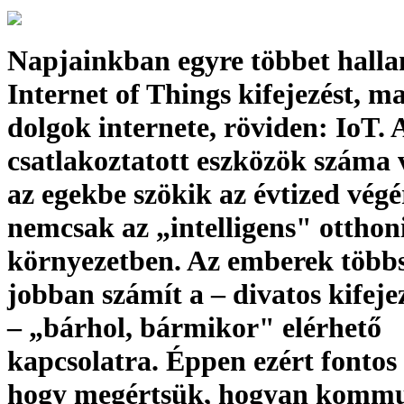
Napjainkban egyre többet halla
Internet of Things kifejezést, m
dolgok internete, röviden: IoT. 
csatlakoztatott eszközök száma
az egekbe szökik az évtized végé
nemcsak az „intelligens" otthon
környezetben. Az emberek többs
jobban számít a – divatos kifejez
– „bárhol, bármikor" elérhető
kapcsolatra. Éppen ezért fontos 
hogy megértsük, hogyan komm