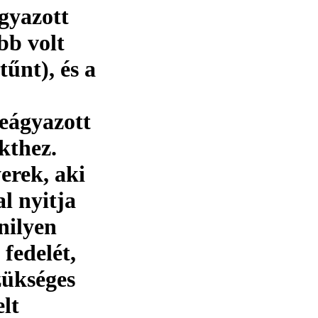
ágyazott
bb volt
űnt), és a
beágyazott
kthez.
erek, aki
l nyitja
nilyen
 fedelét,
zükséges
elt