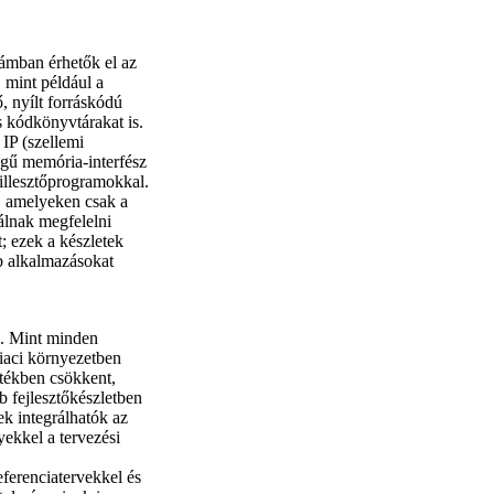
ámban érhetők el az
 mint például a
, nyílt forráskódú
s kódkönyvtárakat is.
 IP (szellemi
égű memória-interfész
 illesztőprogramokkal.
, amelyeken csak a
álnak megfelelni
; ezek a készletek
b alkalmazásokat
b. Mint minden
iaci környezetben
rtékben csökkent,
b fejlesztőkészletben
ek integrálhatók az
ekkel a tervezési
ferenciatervekkel és