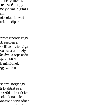
etelményeinek is
fejlesztést. Egy
mely olyan digitális
ális
iacokra fejleszt
rek, autóipar,
erprocesszorok vagy
bb esetben a
 ellátás biztonsága
választása, amely
latával a fejlesztők
 hogy az MCU
nák működnek,
 egyszerűen
ek arra, hogy egy
 lojalitást és a
lesztői információk,
sokat kínálnak;
tönözve a tervezőket