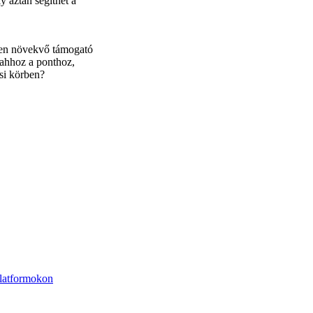
y aztán segíthet a
ben növekvő támogató
 ahhoz a ponthoz,
ési körben?
platformokon