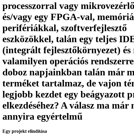
processzorral vagy mikrovezérlő
és/vagy egy FPGA-val, memóriá
perifériákkal, szoftverfejlesztő
eszközökkel, talán egy teljes ID
(integrált fejlesztőkörnyezet) é
valamilyen operációs rendszerre
doboz napjainkban talán már m
terméket tartalmaz, de vajon té
legjobb kezdet egy beágyazott p
elkezdéséhez? A válasz ma már
annyira egyértelmű
Egy projekt elindítása