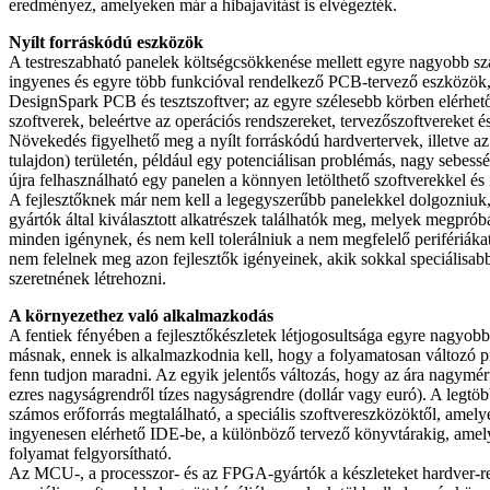
eredményez, amelyeken már a hibajavítást is elvégezték.
Nyílt forráskódú eszközök
A testreszabható panelek költségcsökkenése mellett egyre nagyobb sz
ingyenes és egyre több funkcióval rendelkező PCB-tervező eszközök,
DesignSpark PCB és tesztszoftver; az egyre szélesebb körben elérhető
szoftverek, beleértve az operációs rendszereket, tervezőszoftvereket é
Növekedés figyelhető meg a nyílt forráskódú hardvertervek, illetve az
tulajdon) területén, például egy potenciálisan problémás, nagy sebess
újra felhasználható egy panelen a könnyen letölthető szoftverekkel és
A fejlesztőknek már nem kell a legegyszerűbb panelekkel dolgozniuk
gyártók által kiválasztott alkatrészek találhatók meg, melyek megprób
minden igénynek, és nem kell tolerálniuk a nem megfelelő perifériákat
nem felelnek meg azon fejlesztők igényeinek, akik sokkal speciálisab
szeretnének létrehozni.
A környezethez való alkalmazkodás
A fentiek fényében a fejlesztőkészletek létjogosultsága egyre nagyob
másnak, ennek is alkalmazkodnia kell, hogy a folyamatosan változó p
fenn tudjon maradni. Az egyik jelentős változás, hogy az ára nagymé
ezres nagyságrendről tízes nagyságrendre (dollár vagy euró). A legtöb
számos erőforrás megtalálható, a speciális szoftvereszközöktől, amely
ingyenesen elérhető IDE-be, a különböző tervező könyvtárakig, amely
folyamat felgyorsítható.
Az MCU-, a processzor- és az FPGA-gyártók a készleteket hardver-re