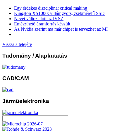
Egy érdekes diszciplína: critical making
Kingston XS1000: villámgyors, zsebméretű SSD
Nevet változtatott az IVSZ
Emészthető áramforrás készült
Az Nvidia szerint ma már chipet is tervezhet az MI
Vissza a tetejére
Tudomány
/ Alapkutatás
CAD/CAM
Járműelektronika