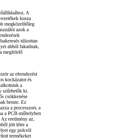
lőállításához. A
a vezetékek kusza
bb megközelítőleg
használói azok a
lrendezések
bakeresés túlzottan
őnyei abból fakadnak,
 a megfelelő
ször az elrendezést
mos kockázatot és
 alkotniuk a
y szűrhetők ki.
tős csökkenése
tnak benne. Ez
azza a processzort, a
tása a PCB-műhelyben
. Az eredmény az,
ől jött létre a
lyet egy polcról
ított termékeket