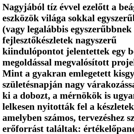
Nagyjából tíz évvel ezelőtt a be
eszközök világa sokkal egyszerű
(vagy legalábbis egyszerűbbnek t
fejlesztőkészletek nagyszerű
kiindulópontot jelentettek egy 
megoldással megvalósított proje
Mint a gyakran emlegetett kisgy
születésnapján nagy várakozássa
ki a dobozt, a mérnökök is ugya
lelkesen nyitották fel a készletek
amelyben számos, tervezéshez s
erőforrást találtak: értékelőpan