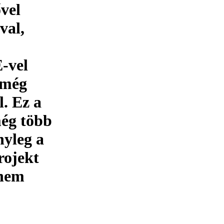
vel
val,
E-vel
s még
l. Ez a
ég több
nyleg a
rojekt
 nem