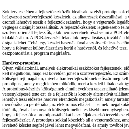
Sok terv esetében a fejlesztőeszközök ideálisak az első prototípusok e
beágyazott szoftverfejlesztő készletek, az alkatrészek összeállításai, 
csomói lehetővé teszik a fejlesztők számára, hogy a végtermék legalá
végleges dizájnját összeállítsák. A fejlesztőkészletek leglelkesebb fel
szoftver-orientált fejlesztők, akik nem szeretnek részt venni a PCB-e
kialakításában. A PCB-tervezési feladatok megvalósítása, továbbá a hi
drága is lehet. Tehát egy készlet használatával a szoftverfejlesztés el
hogy a folyamat különválasztásra kerül a hardvertől, és lehetővé teszi
összpontosítást a program megírására.
Hardver-prototípus
Olyan vállalatoknál, amelyek elektronikai eszközöket fejlesztenek, elő
kell megalkotni, majd ezt követően jöhet a szoftverfejlesztés. Ez szá
költséget rejt magában, mivel a hardverfejlesztőknek először meg kell
prototípust, amely megfelelően működik, mert a kezdeti hibák csak íg
A prototípus-készítés költségeinek elmúlt években tapasztalható jelen
versenyképessé tette ezt, és a fejlesztők is komoly alternatívát találha
lehetővé teszi előzetes hardver-elrendezés megalkotását, amely tartalm
memóriákat, a perifériákat, az elektromos ellátást — ennek megalko
történik, jóval alacsonyabb költségek mellett és kisebb mennyiségben
hogy a fejlesztők a prototípus-táblákat használják az első tervekhez: ebb
fejlesztőkészlet. A prototípus sokkal közelebb áll a végtermékhez, ame
levehető készlet segítségével lehet megvalósítani, és amely további jav