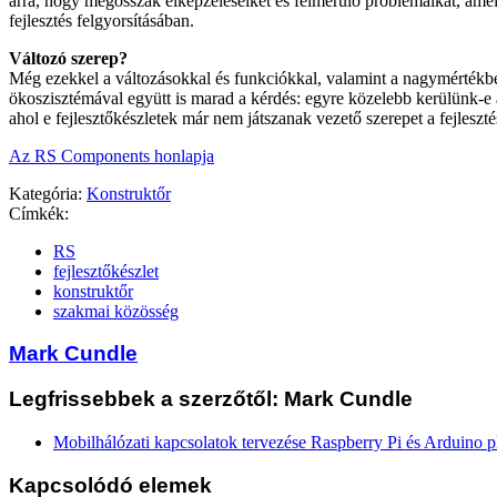
arra, hogy megosszák elképzeléseiket és felmerülő problémáikat, amel
fejlesztés felgyorsításában.
Változó szerep?
Még ezekkel a változásokkal és funkciókkal, valamint a nagymérték
ökoszisztémával együtt is marad a kérdés: egyre közelebb kerülünk-e
ahol e fejlesztőkészletek már nem játszanak vezető szerepet a fejleszt
Az RS Components honlapja
Kategória:
Konstruktőr
Címkék:
RS
fejlesztőkészlet
konstruktőr
szakmai közösség
Mark Cundle
Legfrissebbek a szerzőtől: Mark Cundle
Mobilhálózati kapcsolatok tervezése Raspberry Pi és Arduino 
Kapcsolódó elemek