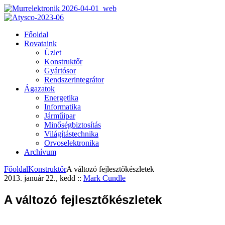
Főoldal
Rovataink
Üzlet
Konstruktőr
Gyártósor
Rendszerintegrátor
Ágazatok
Energetika
Informatika
Járműipar
Minőségbiztosítás
Világítástechnika
Orvoselektronika
Archívum
Főoldal
Konstruktőr
A változó fejlesztőkészletek
2013. január 22., kedd
::
Mark Cundle
A változó fejlesztőkészletek