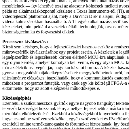
speciális szoftverekkel együtt kínálják, amelyek több alkalmazás köv
megfelelnek — így lehetővé teszi az alacsony költségek melletti gyors 
példa az alkalmazásközpontú készletre a Texas Instruments-től (TI), a
videofejlesztő platformot ajánl, mely a DaVinci DSP-n alapul, és digit
videoalkalmazásokban használható. A TI egyéb alkalmazás­specifikus p
készleteket, mint például a vezeték nélküli technológiák, orvosi műsze
biztonságtechnika és fogyasztási cikkek.
Processzor kiválasztása
Kicsit sem kétséges, hogy a fejlesztőkészlet hasznos eszköz a rendsz
mikrovezérlők kiválasztásához egy projekt esetén. A készletek a legtö
legnépszerűbb és legszélesebb körben elérhető MCU-kra alapulnak: az
egy olyan kérdés, amelyet komolyan kell venni, és egy olyan MCU ki
már az életciklusa végén jár, nagy kockázatot hordoz. A készlet haszná
gyorsan megvalósíthatják elképzeléseiket: meggyőződhetnek arról,
teljesítménye elégséges; igazolhatják, hogy a kommunikációs csator
miközben a programot futtatják, vagy csak egy kis költségű FPGA-n
eldönthetik, hogy az adott elképzelés működőképes-e.
Közösségépítés
Ezenfelül a szilíciumeszköz-gyártók egyre nagyobb hangsúlyt fektetn
tervezői közösséget hozzanak létre, amellyel fejleszthetik a márka iránti
mérnökök elköteleződését. Ezekből a közösségekből kinyerhetők a fej
ingyenes online szoftvereszközöket, egyéb szoftvereket és IP-erőforrá
ezenfelül online terméktámogatást és fórumokat biztosítanak, így ösz