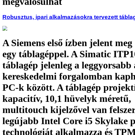
megvalósulhat
Robusztus, ipari alkalmazásokra tervezett tábla
A Siemens első ízben jelent meg
egy táblagéppel. A Simatic ITP1
táblagép jelenleg a leggyorsabb 
kereskedelmi forgalomban kaph
PC-k között. A táblagép projekt
kapacitív, 10,1 hüvelyk méretű,
multitouch kijelzővel van felszer
legújabb Intel Core i5 Skylake 
technológiát alkalmazza és TP