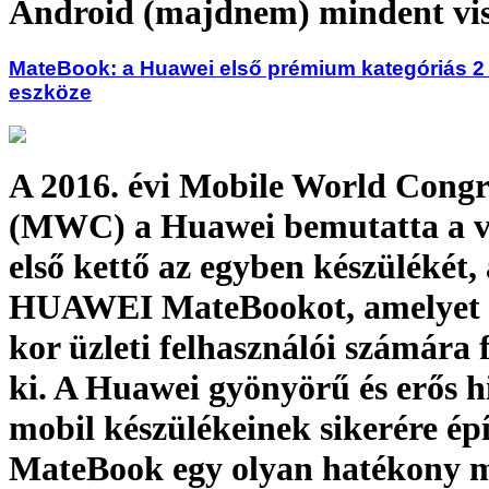
Android (majdnem) mindent vi
MateBook: a Huawei első prémium kategóriás 2
eszköze
A 2016. évi Mobile World Congr
(MWC) a Huawei bemutatta a vá
első kettő az egyben készülékét, 
HUAWEI MateBookot, amelyet
kor üzleti felhasználói számára f
ki. A Huawei gyönyörű és erős 
mobil készülékeinek sikerére épí
MateBook egy olyan hatékony 