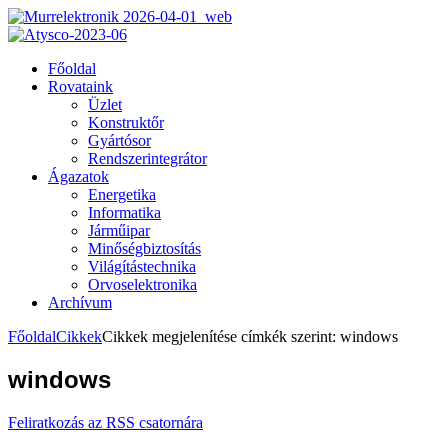
Főoldal
Rovataink
Üzlet
Konstruktőr
Gyártósor
Rendszerintegrátor
Ágazatok
Energetika
Informatika
Járműipar
Minőségbiztosítás
Világítástechnika
Orvoselektronika
Archívum
Főoldal
Cikkek
Cikkek megjelenítése címkék szerint: windows
windows
Feliratkozás az RSS csatornára