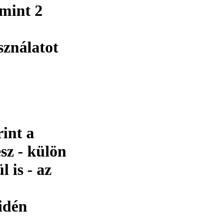
amint 2
sználatot
int a
sz - külön
 is - az
idén