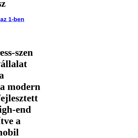
sz
 az 1-ben
ess-szen
llalat
a
 a modern
ejlesztett
high-end
tve a
mobil