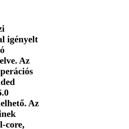
zi
l igényelt
zó
elve. Az
operációs
dded
6.0
elhető. Az
inek
-core,