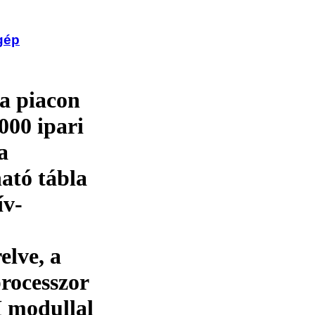
gép
 a piacon
000 ipari
a
ató tábla
ív-
elve, a
processzor
M modullal