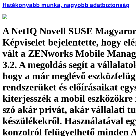
Hatékonyabb munka, nagyobb adatbiztonság
A NetIQ Novell SUSE Magyaror
Képviselet bejelentette, hogy el
vált a ZENworks Mobile Mana
3.2. A megoldás segít a vállalat
hogy a már meglévő eszközfelüg
rendszerüket és előírásaikat eg
kiterjesszék a mobil eszközökre 
szó akár privát, akár vállalati t
készülékekről. Használatával eg
konzolról felügyelhető minden 