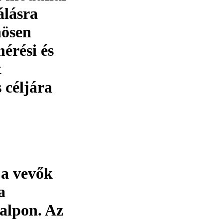
álásra
nösen
mérési és
t
 céljára
 a vevők
a
alpon. Az