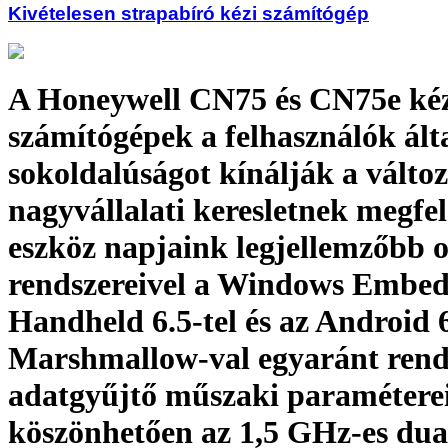
Kivételesen strapabíró kézi számítógép
A Honeywell CN75 és CN75e ké
számítógépek a felhasználók álta
sokoldalúságot kínálják a válto
nagyvállalati keresletnek megfel
eszköz napjaink legjellemzőbb 
rendszereivel a Windows Embe
Handheld 6.5-tel és az Android 
Marshmallow-val egyaránt rend
adatgyűjtő műszaki paramétere
köszönhetően az 1,5 GHz-es dual