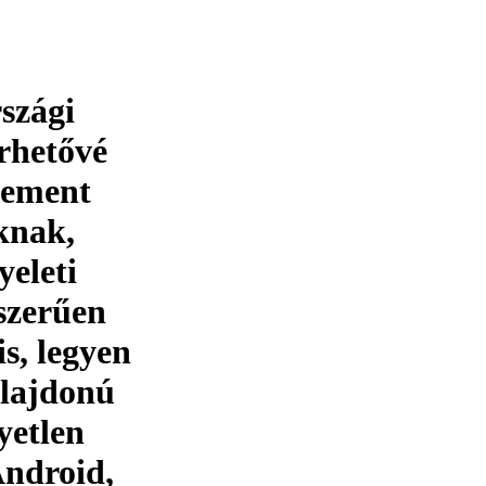
szági
érhetővé
gement
oknak,
yeleti
yszerűen
is, legyen
ulajdonú
yetlen
Android,