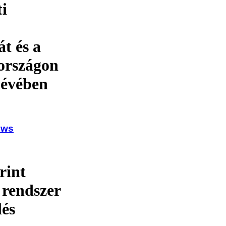
ti
át és a
országon
dévében
ows
rint
 rendszer
lés