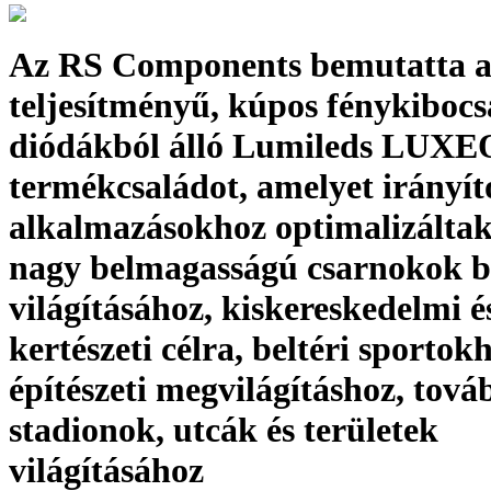
Az RS Components bemutatta a
teljesítményű, kúpos fénykibocs
diódákból álló Lumileds LUX
termékcsaládot, amelyet irányít
alkalmazásokhoz optimalizáltak,
nagy belmagasságú csarnokok be
világításához, kiskereskedelmi é
kertészeti célra, beltéri sportok
építészeti megvilágításhoz, tová
stadionok, utcák és területek
világításához