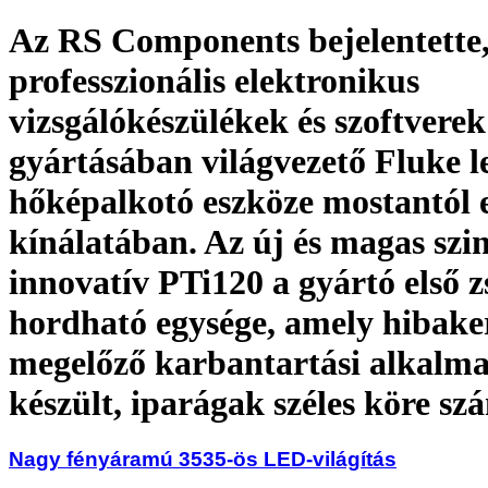
Az RS Components bejelentette,
professzionális elektronikus
vizsgálókészülékek és szoftverek
gyártásában világvezető Fluke 
hőképalkotó eszköze mostantól e
kínálatában. Az új és magas szi
innovatív PTi120 a gyártó első 
hordható egysége, amely hibaker
megelőző karbantartási alkalm
készült, iparágak széles köre s
Nagy fényáramú 3535-ös LED-világítás