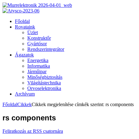
Főoldal
Rovataink
Üzlet
Konstruktőr
Gyártósor
Rendszerintegrátor
Ágazatok
Energetika
Informatika
Járműipar
Minőségbiztosítás
Világítástechnika
Orvoselektronika
Archívum
Főoldal
Cikkek
Cikkek megjelenítése címkék szerint: rs components
rs components
Feliratkozás az RSS csatornára