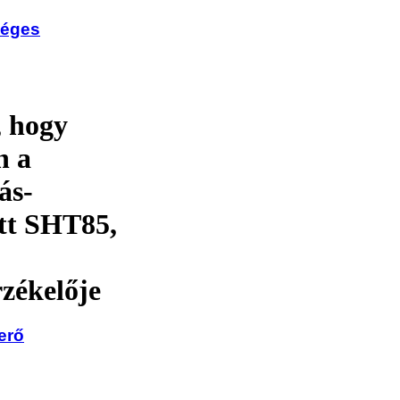
séges
, hogy
n a
ás-
ott SHT85,
zékelője
erő