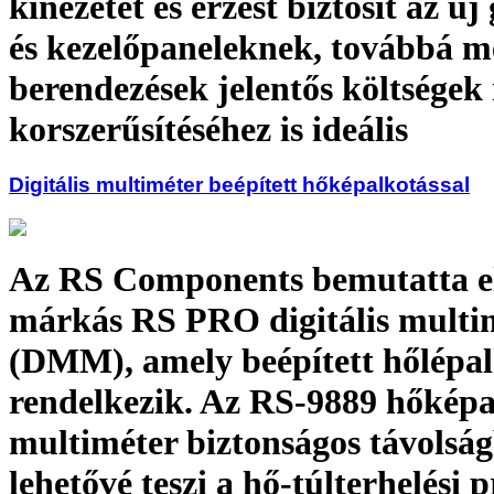
kinézetet és érzést biztosít az ú
és kezelőpaneleknek, továbbá m
berendezések jelentős költségek 
korszerűsítéséhez is ideális
Digitális multiméter beépített hőképalkotással
Az RS Components bemutatta el
márkás RS PRO digitális multi
(DMM), amely beépített hőlépal
rendelkezik. Az RS-9889 hőképa
multiméter biztonságos távolság
lehetővé teszi a hő-túlterhelési