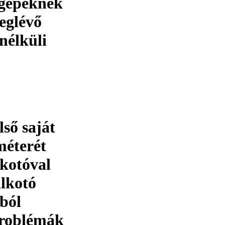
j gépeknek
eglévő
nélküli
ső saját
méterét
kotóval
lkotó
ból
 problémák