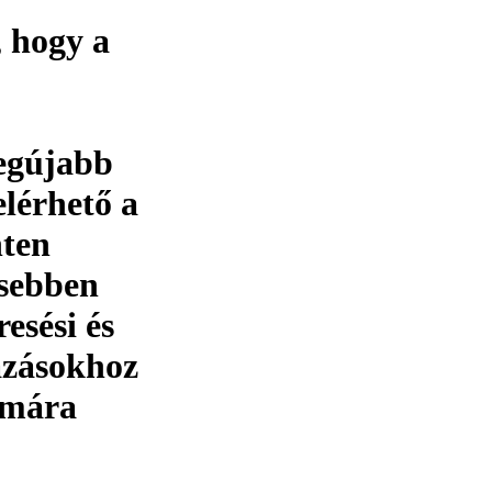
 hogy a
legújabb
lérhető a
nten
zsebben
esési és
azásokhoz
zámára