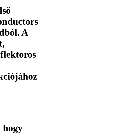
lső
onductors
dból. A
,
flektoros
kciójához
, hogy