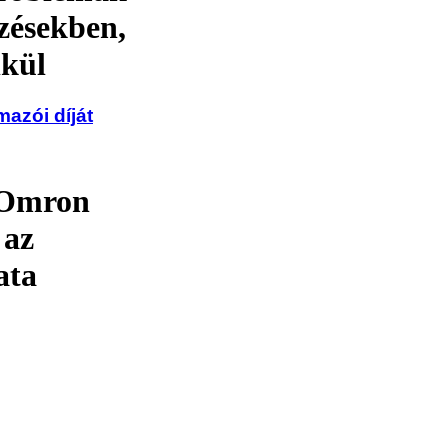
zésekben,
lkül
azói díját
 Omron
 az
ata