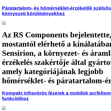
Páratartalom- és hőmérséklet-érzékelők szélső
környezeti körülményekhez
Az RS Components bejelentette
mostantól elérhető a kínálatába
Sensirion, a környezet- és áraml
érzékelés szakértője által gyárt
amely kategóriájának legjobb
hőmérséklet- és páratartalom-ér
Kompakt infravörös lézerek a mobilok arcfelism
funkcióihoz