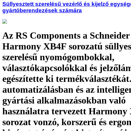
Süllyesztett szerelésű vezérlő és kijelző egység
gyártóberendezések számára
Az RS Components a Schneider 
Harmony XB4F sorozatú süllyes
szerelésű nyomógombokkal,
választókapcsolókkal és jelzől
egészítette ki termékválasztékát.
automatizálásban és az intellige
gyártási alkalmazásokban való
használatra tervezett Harmony
sorozat vonzó, korszerű és erg