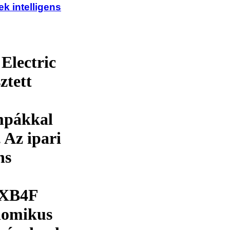
ek intelligens
Electric
ztett
ámpákkal
 Az ipari
ns
 XB4F
onomikus