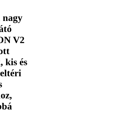
 nagy
átó
EON V2
ott
 kis és
ltéri
s
hoz,
bbá