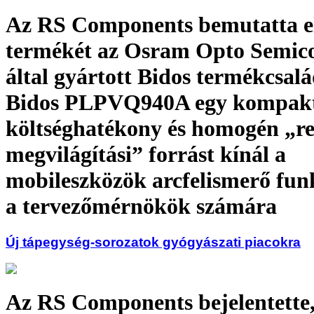
Az RS Components bemutatta e
termékét az Osram Opto Semic
által gyártott Bidos termékcsalá
Bidos PLPVQ940A egy kompakt
költséghatékony és homogén „re
megvilágítási” forrást kínál a
mobileszközök arcfelismerő fun
a tervezőmérnökök számára
Új tápegység-sorozatok gyógyászati piacokra
Az RS Components bejelentette