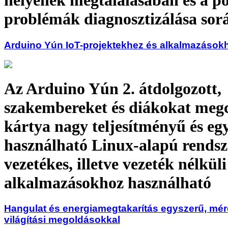
helyének megtalálásában és a po
problémák diagnosztizálása sor
Arduino Yún IoT-projektekhez és alkalmazások
Az Arduino Yún 2. átdolgozott,
szakembereket és diákokat meg
kártya nagy teljesítményű és eg
használható Linux-alapú rendsz
vezetékes, illetve vezeték nélküli
alkalmazásokhoz használható
Hangulat és energiamegtakarítás egyszerű, mér
világítási megoldásokkal