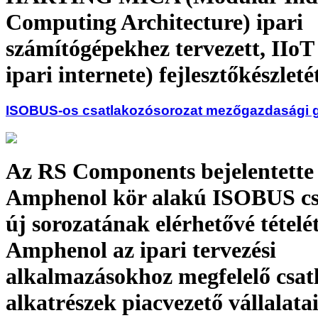
Computing Architecture) ipari
számítógépekhez tervezett, IIoT
ipari internete) fejlesztőkészleté
ISOBUS-os csatlakozósorozat mezőgazdasági 
Az RS Components bejelentette
Amphenol kör alakú ISOBUS cs
új sorozatának elérhetővé tételé
Amphenol az ipari tervezési
alkalmazásokhoz megfelelő csat
alkatrészek piacvezető vállalata