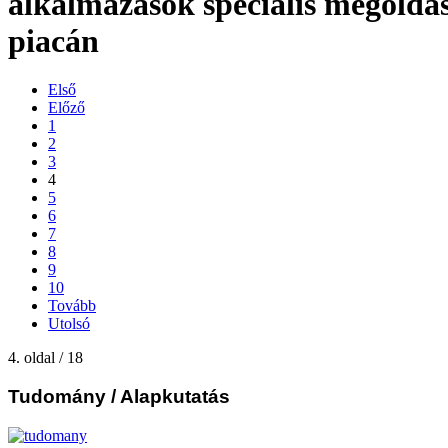
alkalmazások speciális megoldá
piacán
Első
Előző
1
2
3
4
5
6
7
8
9
10
Tovább
Utolsó
4. oldal / 18
Tudomány
/ Alapkutatás