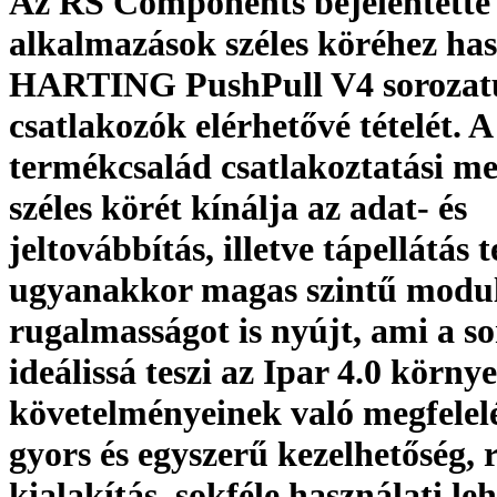
Az RS Components bejelentette 
alkalmazások széles köréhez ha
HARTING PushPull V4 sorozat
csatlakozók elérhetővé tételét. 
termékcsalád csatlakoztatási m
széles körét kínálja az adat- és
jeltovábbítás, illetve tápellátás t
ugyanakkor magas szintű modul
rugalmasságot is nyújt, ami a so
ideálissá teszi az Ipar 4.0 körny
követelményeinek való megfelel
gyors és egyszerű kezelhetőség, 
kialakítás, sokféle használati le