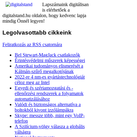
Lapszámaink digitálisan
is elérhetőek a
digitalstand.hu oldalon, hogy kedvenc lapja
mindig Önnél legyen!
Legolvasottabb
cikkeink
Feliratkozás az RSS csatornára
Bel Stewart-MagJack csatlakozók
Érintésvédelmi műszerek képességei
Amerikai tudományos elismerését a
Kálmán-szűrő megalkotójának
2022-re 4 nm-es gyártástechnológiát
céloz meg az Intel
Egyedi és szériamozgatási és -
ellenőrzési rendszerek a folyamatok
automatizálásához
Valódi és biztonságos alternatíva a
boltokból kivont izzólámpákra
Skype: messze több, mint egy VoIP-
telefon
A Szilícium-völgy válasza a globális
válságra