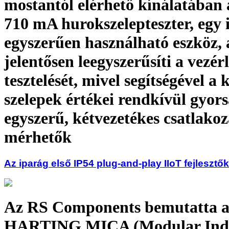
mostantól elérhető kínálatában 
710 mA hurokszelepteszter, egy 
egyszerűen használható eszköz,
jelentősen leegyszerűsíti a vezér
tesztelését, mivel segítségével a 
szelepek értékei rendkívül gyors
egyszerű, kétvezetékes csatlakoz
mérhetők
Az iparág első IP54 plug-and-play IIoT fejlesztő
Az RS Components bemutatta 
HARTING MICA (Modular Ind