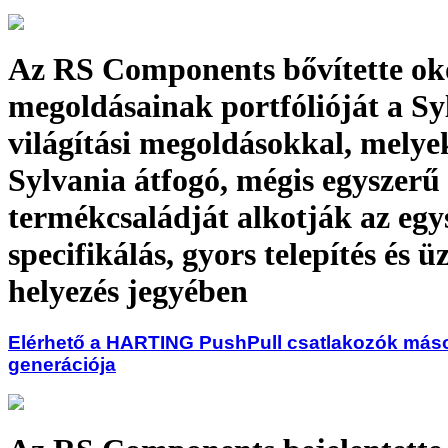
Az RS Components bővítette ok
megoldásainak portfólióját a S
világítási megoldásokkal, melye
Sylvania átfogó, mégis egyszerű
termékcsaládját alkotják az egy
specifikálás, gyors telepítés és 
helyezés jegyében
Elérhető a HARTING PushPull csatlakozók más
generációja