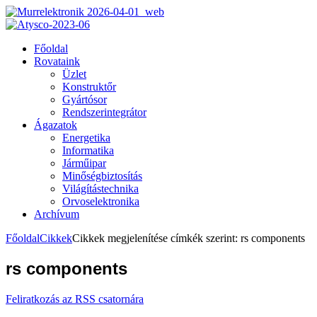
Főoldal
Rovataink
Üzlet
Konstruktőr
Gyártósor
Rendszerintegrátor
Ágazatok
Energetika
Informatika
Járműipar
Minőségbiztosítás
Világítástechnika
Orvoselektronika
Archívum
Főoldal
Cikkek
Cikkek megjelenítése címkék szerint: rs components
rs components
Feliratkozás az RSS csatornára