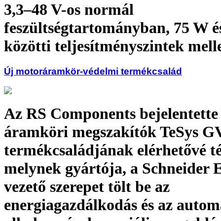
3,3–48 V-os normál
feszültségtartományban, 75 W é
közötti teljesítményszintek mell
Új motoráramkör-védelmi termékcsalád
Az RS Components bejelentette
áramköri megszakítók TeSys G
termékcsaládjának elérhetővé té
melynek gyártója, a Schneider E
vezető szerepet tölt be az
energiagazdálkodás és az automa