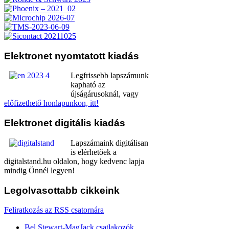
Elektronet
nyomtatott kiadás
Legfrissebb lapszámunk
kapható az
újságárusoknál, vagy
előfizethető honlapunkon, itt!
Elektronet
digitális kiadás
Lapszámaink digitálisan
is elérhetőek a
digitalstand.hu oldalon, hogy kedvenc lapja
mindig Önnél legyen!
Legolvasottabb
cikkeink
Feliratkozás az RSS csatornára
Bel Stewart-MagJack csatlakozók