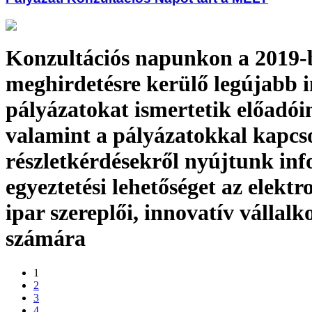
Konzultációs napunkon a 2019-
meghirdetésre kerülő legújabb 
pályázatokat ismertetik előadói
valamint a pályázatokkal kapcs
részletkérdésekről nyújtunk inf
egyeztetési lehetőséget az elektr
ipar szereplői, innovatív vállalk
számára
1
2
3
4