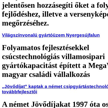
jelentősen hozzásegíti őket a fo
fejlődéshez, illetve a versenyké
megőrzéséhez.
Világszínvonalú gyártóüzem Nyergesújfalun
Folyamatos fejlesztésekkel
csúcstechnológiás villamosipari
gyártókapacitást épített a Mega
magyar családi vállalkozás
„Jövődíjat” kaptak a német csipgyártástechnol
továbbfejlesztői
A német Jövődíjakat 1997 óta os