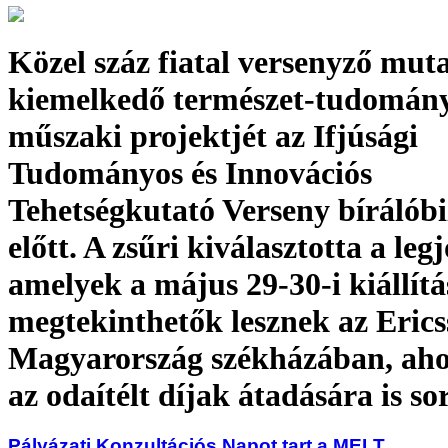
Közel száz fiatal versenyző muta
kiemelkedő természet-tudományo
műszaki projektjét az Ifjúsági
Tudományos és Innovációs
Tehetségkutató Verseny bírálóbi
előtt. A zsűri kiválasztotta a le
amelyek a május 29-30-i kiállít
megtekinthetők lesznek az Eric
Magyarország székházában, ahol
az odaítélt díjak átadására is so
Pályázati Konzultációs Napot tart a MELT