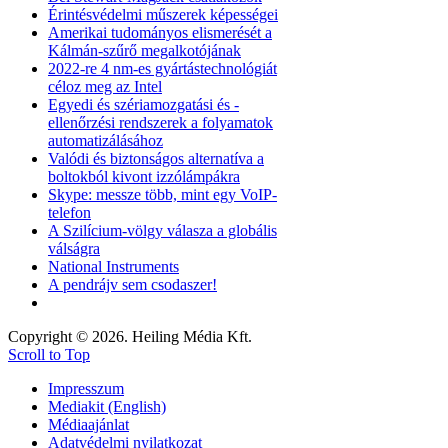
Érintésvédelmi műszerek képességei
Amerikai tudományos elismerését a
Kálmán-szűrő megalkotójának
2022-re 4 nm-es gyártástechnológiát
céloz meg az Intel
Egyedi és szériamozgatási és -
ellenőrzési rendszerek a folyamatok
automatizálásához
Valódi és biztonságos alternatíva a
boltokból kivont izzólámpákra
Skype: messze több, mint egy VoIP-
telefon
A Szilícium-völgy válasza a globális
válságra
National Instruments
A pendrájv sem csodaszer!
Copyright © 2026. Heiling Média Kft.
Scroll to Top
Impresszum
Mediakit (English)
Médiaajánlat
Adatvédelmi nyilatkozat