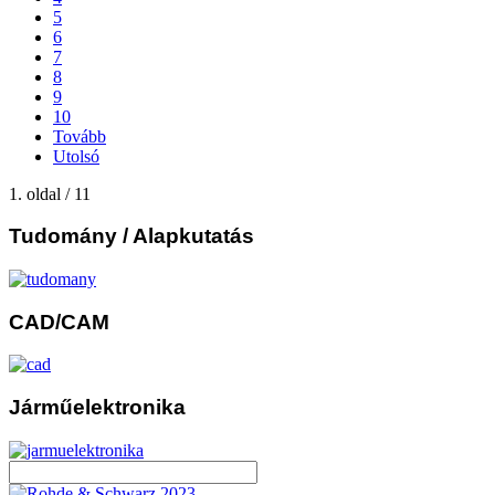
5
6
7
8
9
10
Tovább
Utolsó
1. oldal / 11
Tudomány
/ Alapkutatás
CAD/CAM
Járműelektronika