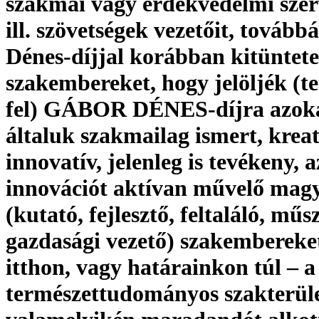
szakmai vagy érdekvédelmi szer
ill. szövetségek vezetőit, tovább
Dénes-díjjal korábban kitüntete
szakembereket, hogy jelöljék (te
fel) GÁBOR DÉNES-díjra azoka
általuk szakmailag ismert, kreat
innovatív, jelenleg is tevékeny, a
innovációt aktívan művelő mag
(kutató, fejlesztő, feltaláló, műs
gazdasági vezető) szakembereket
itthon, vagy határainkon túl – a
természettudományos szakterül