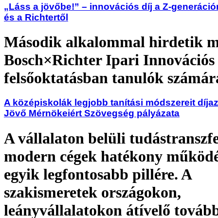
„Láss a jövőbe!” – innovációs díj a Z-generáci
és a Richtertől
Második alkalommal hirdetik m
Bosch×Richter Ipari Innovációs 
felsőoktatásban tanulók számár
A középiskolák legjobb tanítási módszereit díja
Jövő Mérnökeiért Szövegség pályázata
A vállalaton belüli tudástranszf
modern cégek hatékony működ
egyik legfontosabb pillére. A
szakismeretek országokon,
leányvállalatokon átívelő továb