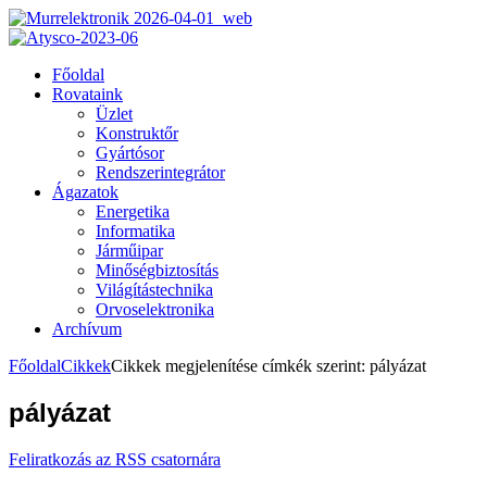
Főoldal
Rovataink
Üzlet
Konstruktőr
Gyártósor
Rendszerintegrátor
Ágazatok
Energetika
Informatika
Járműipar
Minőségbiztosítás
Világítástechnika
Orvoselektronika
Archívum
Főoldal
Cikkek
Cikkek megjelenítése címkék szerint: pályázat
pályázat
Feliratkozás az RSS csatornára