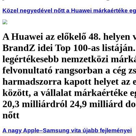
Közel negyedével nőtt a Huawei márkaértéke egy
A Huawei az előkelő 48. helyen v
BrandZ idei Top 100-as listáján.
legértékesebb nemzetközi márk
felvonultató rangsorban a cég z
harmadszorra kapott helyet az e
között, a vállalat márkaértéke e
20,3 milliárdról 24,9 milliárd do
nőtt
A nagy Apple–Samsung vita újabb fejleményei