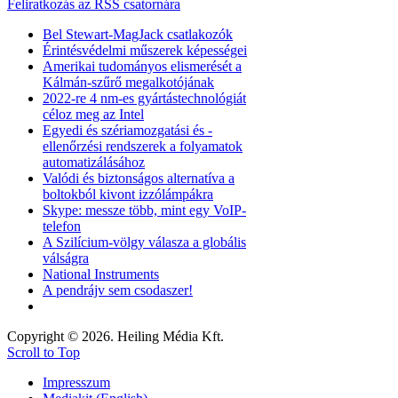
Feliratkozás az RSS csatornára
Bel Stewart-MagJack csatlakozók
Érintésvédelmi műszerek képességei
Amerikai tudományos elismerését a
Kálmán-szűrő megalkotójának
2022-re 4 nm-es gyártástechnológiát
céloz meg az Intel
Egyedi és szériamozgatási és -
ellenőrzési rendszerek a folyamatok
automatizálásához
Valódi és biztonságos alternatíva a
boltokból kivont izzólámpákra
Skype: messze több, mint egy VoIP-
telefon
A Szilícium-völgy válasza a globális
válságra
National Instruments
A pendrájv sem csodaszer!
Copyright © 2026. Heiling Média Kft.
Scroll to Top
Impresszum