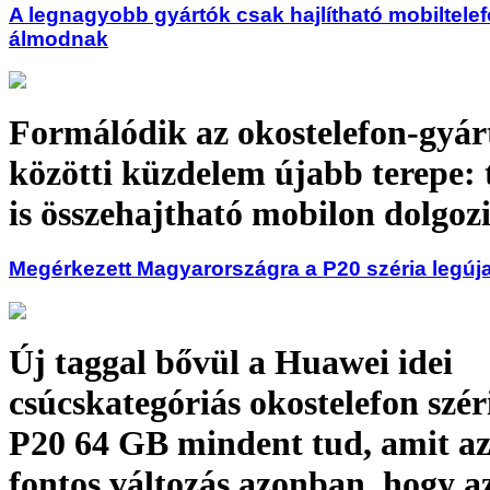
A legnagyobb gyártók csak hajlítható mobiltelef
álmodnak
Formálódik az okostelefon-gyár
közötti küzdelem újabb terepe: 
is összehajtható mobilon dolgoz
Megérkezett Magyarországra a P20 széria legúj
Új taggal bővül a Huawei idei
csúcskategóriás okostelefon szér
P20 64 GB mindent tud, amit az 
fontos változás azonban, hogy az