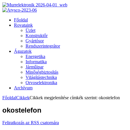
Főoldal
Rovataink
Üzlet
Konstruktőr
Gyártósor
Rendszerintegrátor
Ágazatok
Energetika
Informatika
Járműipar
Minőségbiztosítás
Világítástechnika
Orvoselektronika
Archívum
Főoldal
Cikkek
Cikkek megjelenítése címkék szerint: okostelefon
okostelefon
Feliratkozás az RSS csatornára