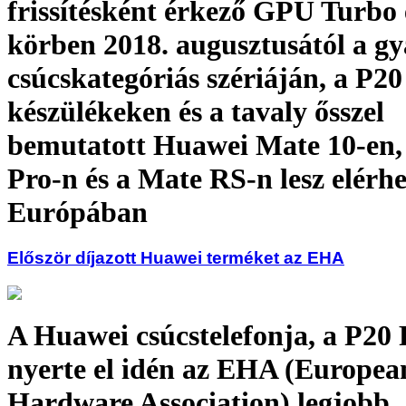
frissítésként érkező GPU Turbo 
körben 2018. augusztusától a gy
csúcskategóriás szériáján, a P20
készülékeken és a tavaly ősszel
bemutatott Huawei Mate 10-en,
Pro-n és a Mate RS-n lesz elérh
Európában
Először díjazott Huawei terméket az EHA
A Huawei csúcstelefonja, a P20 
nyerte el idén az EHA (Europea
Hardware Association) legjobb