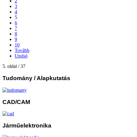
2
3
4
5
6
7
8
9
10
Tovább
Utolsó
5. oldal / 37
Tudomány
/ Alapkutatás
CAD/CAM
Járműelektronika