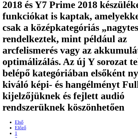
2018 és Y7 Prime 2018 készülék
funkciókat is kaptak, amelyekke
csak a középkategóriás „nagyte
rendelkeztek, mint például az
arcfelismerés vagy az akkumulá
optimálizálás. Az új Y sorozat te
belépő kategóriában elsőként n
kiváló képi- és hangélményt Ful
kijelzőjüknek és fejlett audió
rendszerüknek köszönhetően
Első
Előző
1