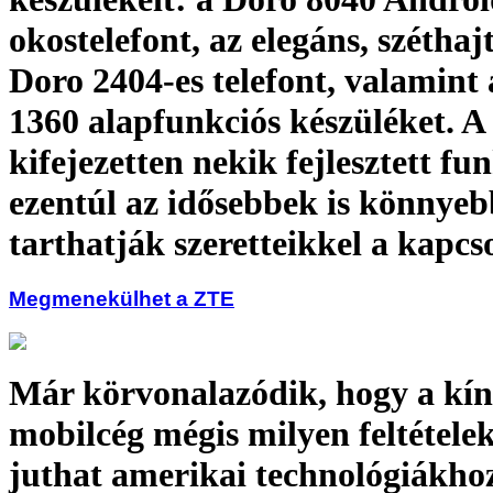
okostelefont, az elegáns, széthaj
Doro 2404-es telefont, valamint
1360 alapfunkciós készüléket. A
kifejezetten nekik fejlesztett fu
ezentúl az idősebbek is könnye
tarthatják szeretteikkel a kapcs
Megmenekülhet a ZTE
Már körvonalazódik, hogy a kín
mobilcég mégis milyen feltétele
juthat amerikai technológiákho