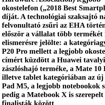
okostelefon („2018 Best Smartp
díját. A technológiai szaksajtó n
felvonultató zsűri az EHA törté
először a vállalat több termékét 
elismerésre jelölte: a kategóriag
P20 Pro mellett a legjobb okost
címért küzdött a Huawei tavaly
zászlóshajó terméke, a Mate 10 
illetve tablet kategóriában az ú
Pad M5, a legjobb notebookok 
pedig a Matebook X is szerepelt
finalisták között