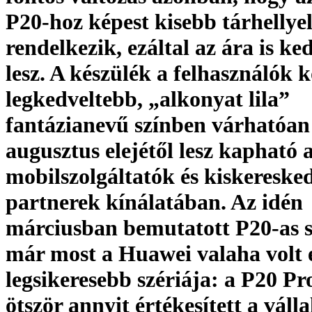
P20-hoz képest kisebb tárhellye
rendelkezik, ezáltal az ára is k
lesz. A készülék a felhasználók 
legkedveltebb, „alkonyat lila”
fantázianevű színben várhatóan
augusztus elejétől lesz kapható 
mobilszolgáltatók és kiskereske
partnerek kínálatában. Az idén
márciusban bemutatott P20-as s
már most a Huawei valaha volt 
legsikeresebb szériája: a P20 Pr
ötször annyit értékesített a válla