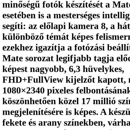
minőségű fotók készítését a Mate
esetében is a mesterséges intelli
segíti: az előlapi kamera 8, a há
különböző témát képes felismern
ezekhez igazítja a fotózási beáll
Mate sorozat legifjabb tagja elő
képest nagyobb, 6,3 hüvelykes,
FHD+FullView kijelzőt kapott,
1080×2340 pixeles felbontásána
köszönhetően közel 17 millió szí
megjelenítésére is képes. A kész
fekete és arany színekben, várh