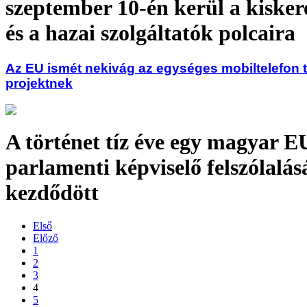
szeptember 10-én kerül a kisker
és a hazai szolgáltatók polcaira
Az EU ismét nekivág az egységes mobiltelefon t
projektnek
A történet tíz éve egy magyar E
parlamenti képviselő felszólalás
kezdődött
Első
Előző
1
2
3
4
5