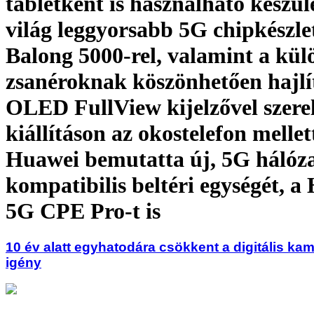
tabletként is használható készül
világ leggyorsabb 5G chipkészlet
Balong 5000-rel, valamint a kül
zsanéroknak köszönhetően hajlí
OLED FullView kijelzővel szerelt
kiállításon az okostelefon mellet
Huawei bemutatta új, 5G hálóza
kompatibilis beltéri egységét, a
5G CPE Pro-t is
10 év alatt egyhatodára csökkent a digitális kam
igény