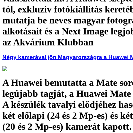
tól, exkluzív fotókiállítás keret
mutatja be neves magyar fotogr
alkotásait és a Next Image legjo
az Akvárium Klubban
Négy kamerával jön Magyarországra a Huawei Ma
A Huawei bemutatta a Mate sor
legújabb tagját, a Huawei Mate 2
A készülék tavalyi elődjéhez ha
két előlapi (24 és 2 Mp-es) és ké
(20 és 2 Mp-es) kamerát kapott.