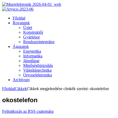
Főoldal
Rovataink
Üzlet
Konstruktőr
Gyártósor
Rendszerintegrátor
Ágazatok
Energetika
Informatika
Járműipar
Minőségbiztosítás
Világítástechnika
Orvoselektronika
Archívum
Főoldal
Cikkek
Cikkek megjelenítése címkék szerint: okostelefon
okostelefon
Feliratkozás az RSS csatornára