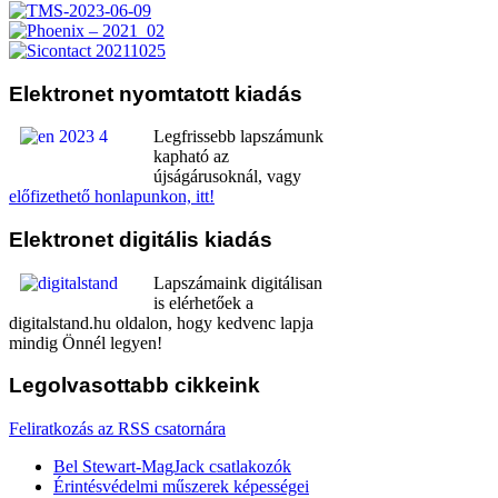
Elektronet
nyomtatott kiadás
Legfrissebb lapszámunk
kapható az
újságárusoknál, vagy
előfizethető honlapunkon, itt!
Elektronet
digitális kiadás
Lapszámaink digitálisan
is elérhetőek a
digitalstand.hu oldalon, hogy kedvenc lapja
mindig Önnél legyen!
Legolvasottabb
cikkeink
Feliratkozás az RSS csatornára
Bel Stewart-MagJack csatlakozók
Érintésvédelmi műszerek képességei