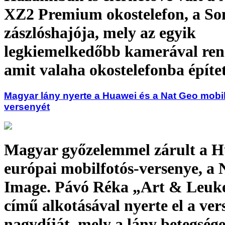
XZ2 Premium okostelefon, a So
zászlóshajója, mely az egyik
legkiemelkedőbb kamerával ren
amit valaha okostelefonba építe
Magyar lány nyerte a Huawei és a Nat Geo mobi
versenyét
Magyar győzelemmel zárult a 
európai mobilfotós-versenye, a 
Image. Pávó Réka „Art & Leuk
című alkotásával nyerte el a ver
nagydíját, mely a lány betegsége