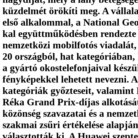
küzdelmét örökíti meg. A vállala
első alkalommal, a National Ge
kal együttműködésben rendezte
nemzetközi mobilfotós viadalát,
20 országból, hat kategóriában,
a gyártó okostelefonjaival készü
fényképekkel lehetett nevezni. A
kategóriák győzteseit, valamint
Réka Grand Prix-díjas alkotásá
közönség szavazatai és a nemzet
szakmai zsűri értékelése alapjá
választották ki. A Huawei szept