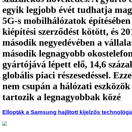
egyik legjobb évét tudhatja ma
5G-s mobilhálózatok építésében
kiépítési szerződést kötött, és 2
második negyedévében a vállalat
második legnagyobb okostelefo
gyártójává lépett elő, 14,6 száza
globális piaci részesedéssel. Ez
nem csupán a hálózati eszközök
tartozik a legnagyobbak közé
Ellopták a Samsung hajlított kijelzős technológi