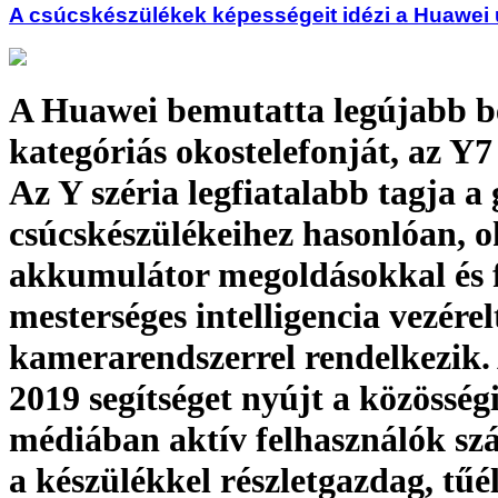
A csúcskészülékek képességeit idézi a Huawei ú
A Huawei bemutatta legújabb b
kategóriás okostelefonját, az Y7
Az Y széria legfiatalabb tagja a
csúcskészülékeihez hasonlóan, o
akkumulátor megoldásokkal és f
mesterséges intelligencia vezérel
kamerarendszerrel rendelkezik.
2019 segítséget nyújt a közösség
médiában aktív felhasználók sz
a készülékkel részletgazdag, tűé