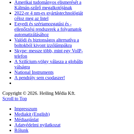
Amerikai tudományos elismerését a
Kálmán-szűrő megalkotójának
2022-re 4 nm-es gyártástechnológiát
céloz meg az Intel
Egyedi és szériamozgatási és -
ellenőrzési rendszerek a folyamatok
automatizálásához
Valódi és biztonságos alternatíva a
boltokból kivont izzólámpákra
Skype: messze több, mint egy VoIP-
telefon
A Szilícium-völgy válasza a globális
válságra
National Instruments
A pendrájv sem csodaszer!
Copyright © 2026. Heiling Média Kft.
Scroll to Top
Impresszum
Mediakit (English)
Médiaajánlat
Adatvédelmi nyilatkozat
Rólunk