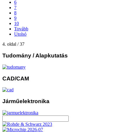
6
7
8
9
10
Tovább
Utolsó
4. oldal / 37
Tudomány
/ Alapkutatás
CAD/CAM
Járműelektronika