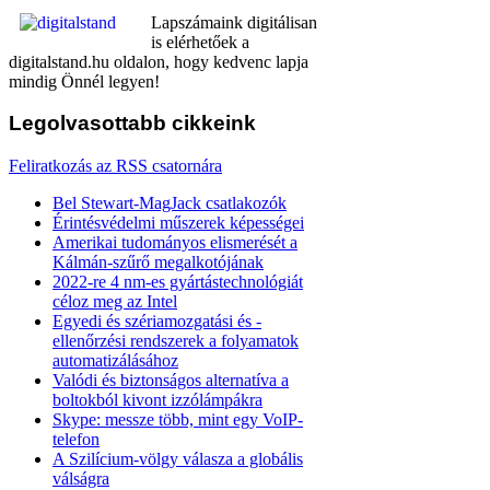
Lapszámaink digitálisan
is elérhetőek a
digitalstand.hu oldalon, hogy kedvenc lapja
mindig Önnél legyen!
Legolvasottabb
cikkeink
Feliratkozás az RSS csatornára
Bel Stewart-MagJack csatlakozók
Érintésvédelmi műszerek képességei
Amerikai tudományos elismerését a
Kálmán-szűrő megalkotójának
2022-re 4 nm-es gyártástechnológiát
céloz meg az Intel
Egyedi és szériamozgatási és -
ellenőrzési rendszerek a folyamatok
automatizálásához
Valódi és biztonságos alternatíva a
boltokból kivont izzólámpákra
Skype: messze több, mint egy VoIP-
telefon
A Szilícium-völgy válasza a globális
válságra