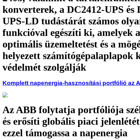
konverterek, a DC2412-UPS és
UPS-LD tudástárát számos olya
funkcióval egészíti ki, amelyek 
optimális üzemeltetést és a mög
helyezett számítógépalaplapok
védelmét szolgálják
Komplett napenergia-hasznosítási portfólió az 
Az ABB folytatja portfóliója szél
és erősíti globális piaci jelenlété
ezzel támogassa a napenergia