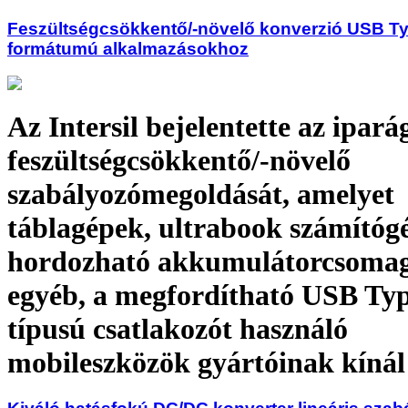
Feszültségcsökkentő/-növelő konverzió USB T
formátumú alkalmazásokhoz
Az Intersil bejelentette az ipará
feszültségcsökkentő/-növelő
szabályozómegoldását, amelyet
táblagépek, ultrabook számítóg
hordozható akkumulátorcsomag
egyéb, a megfordítható USB Ty
típusú csatlakozót használó
mobileszközök gyártóinak kínál