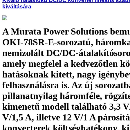
Kiváló hatásfokú DC/DC konverter lineáris sza
kiváltására
A Murata Power Solutions bemu
OKI-78SR-E-sorozatú, háromka
nemizolált DC/DC-átalakítósoro
amely megfelel a kedvezőtlen kö
hatásoknak kitett, nagy igénybe
felhasználásra is. Az új sorozat
pillanatnyilag háromféle, rögzít
kimenetű modell található 3,3 V/
V/1,5 A, illetve 12 V/1 A párosít
konverterek költséghatékony, ki