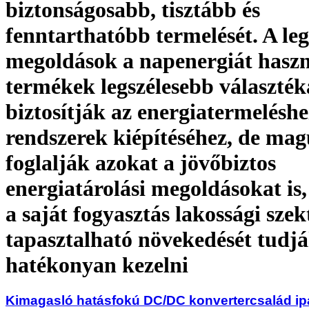
biztonságosabb, tisztább és
fenntarthatóbb termelését. A le
megoldások a napenergiát haszn
termékek legszélesebb választék
biztosítják az energiatermeléshe
rendszerek kiépítéséhez, de ma
foglalják azokat a jövőbiztos
energiatárolási megoldásokat is
a saját fogyasztás lakossági sze
tapasztalható növekedését tudj
hatékonyan kezelni
Kimagasló hatásfokú DC/DC konvertercsalád ipa