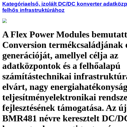
Kategóriaelső, izolált DC/DC konverter adatkö
felhős infrastruktúrához
A Flex Power Modules bemutatt
Conversion termékcsaládjának 
generációját, amellyel célja az
adatközpontok és a felhőalapú
számítástechnikai infrastruktúr
elvárt, nagy energiahatékonysá
teljesítményelektronikai rendsz
fejlesztésének támogatása. Az új
BMR481 névre keresztelt DC/D