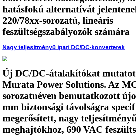
hatásfokú alternatívát jelentene
220/78xx-sorozatú, lineáris
feszültségszabályozók számára
Nagy teljesítményű ipari DC/DC-konverterek
Új DC/DC-átalakítókat mutatot
Murata Power Solutions. Az M
sorozatnéven bemutatkozott új
mm biztonsági távolságra specif
megerősített, nagy teljesítmény
meghajtókhoz, 690 VAC feszülts