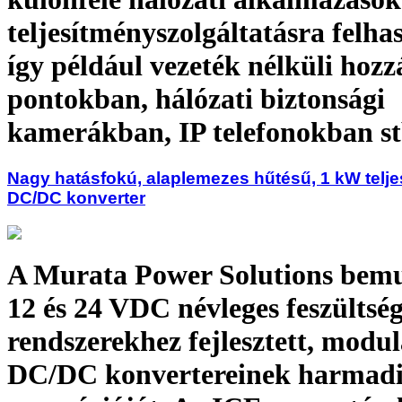
teljesítményszolgáltatásra felha
így például vezeték nélküli hozz
pontokban, hálózati biztonsági
kamerákban, IP telefonokban st
Nagy hatásfokú, alaplemezes hűtésű, 1 kW telj
DC/DC konverter
A Murata Power Solutions bemu
12 és 24 VDC névleges feszültség
rendszerekhez fejlesztett, modul
DC/DC konvertereinek harmad