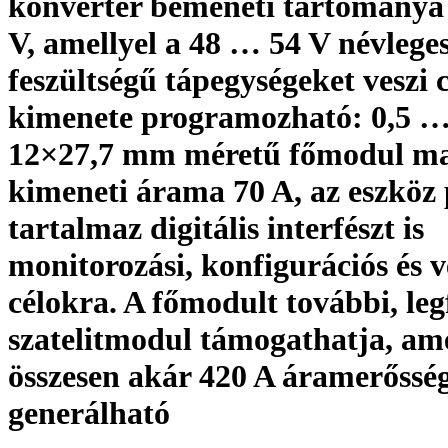
konverter bemeneti tartománya
V, amellyel a 48 … 54 V névlege
feszültségű tápegységeket veszi 
kimenete programozható: 0,5 … 
12×27,7 mm méretű főmodul ma
kimeneti árama 70 A, az eszköz
tartalmaz digitális interfészt is
monitorozási, konfigurációs és v
célokra. A főmodult további, leg
szatelitmodul támogathatja, ame
összesen akár 420 A áramerőssé
generálható