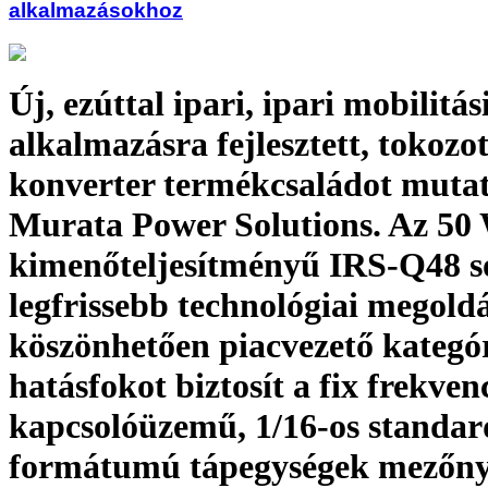
alkalmazásokhoz
Új, ezúttal ipari, ipari mobilitás
alkalmazásra fejlesztett, tokoz
konverter termékcsaládot mutat
Murata Power Solutions. Az 50
kimenőteljesítményű IRS-Q48 s
legfrissebb technológiai megol
köszönhetően piacvezető kategó
hatásfokot biztosít a fix frekven
kapcsolóüzemű, 1/16-os standar
formátumú tápegységek mezőn