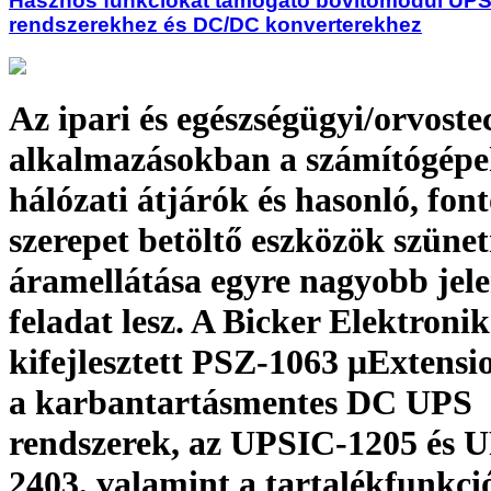
Hasznos funkciókat támogató bővítőmodul UP
rendszerekhez és DC/DC konverterekhez
Az ipari és egészségügyi/orvoste
alkalmazásokban a számítógépe
hálózati átjárók és hasonló, font
szerepet betöltő eszközök szüne
áramellátása egyre nagyobb jel
feladat lesz. A Bicker Elektronik
kifejlesztett PSZ-1063 μExtens
a karbantartásmentes DC UPS
rendszerek, az UPSIC-1205 és 
2403, valamint a tartalékfunkc