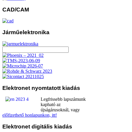
CAD/CAM
Járműelektronika
Elektronet
nyomtatott kiadás
Legfrissebb lapszámunk
kapható az
újságárusoknál, vagy
előfizethető honlapunkon, itt!
Elektronet
digitális kiadás