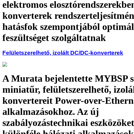
elektromos elosztórendszerekben
konverterek rendszerteljesítmén
hatásfok szempontjából optimál
feszültséget szolgáltatnak
Felületszerelhető, izolált DC/DC-konverterek
A Murata bejelentette MYBSP s
miniatűr, felületszerelhető, izo
konvertereit Power-over-Ethern
alkalmazásokhoz. Az új
szabályozástechnikai eszközöket
különféle hálózati alkalmazáso