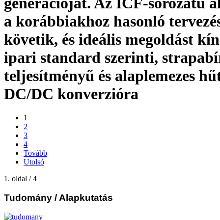
generációját. Az ICF-sorozatú a
a korábbiakhoz hasonló tervezés
követik, és ideális megoldást kí
ipari standard szerinti, strapab
teljesítményű és alaplemezes hű
DC/DC konverzióra
1
2
3
4
Tovább
Utolsó
1. oldal / 4
Tudomány
/ Alapkutatás