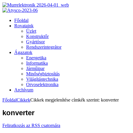
Főoldal
Rovataink
Üzlet
Konstruktőr
Gyártósor
Rendszerintegrátor
Ágazatok
Energetika
Informatika
Járműipar
Minőségbiztosítás
Világítástechnika
Orvoselektronika
Archívum
Főoldal
Cikkek
Cikkek megjelenítése címkék szerint: konverter
konverter
Feliratkozás az RSS csatornára