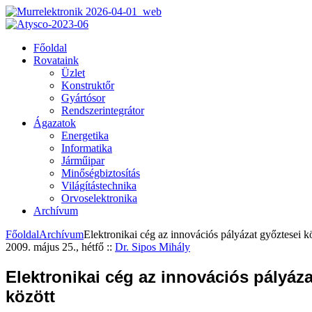
Főoldal
Rovataink
Üzlet
Konstruktőr
Gyártósor
Rendszerintegrátor
Ágazatok
Energetika
Informatika
Járműipar
Minőségbiztosítás
Világítástechnika
Orvoselektronika
Archívum
Főoldal
Archívum
Elektronikai cég az innovációs pályázat győztesei k
2009. május 25., hétfő
::
Dr. Sipos Mihály
Elektronikai cég az innovációs pályáza
között