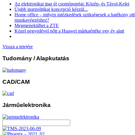
Az elektronikai ipar új csomópontjai: Közép- és Távol-Kelet
Újabb iparpolitikai koncepció készül...
Home office – milyen intézkedések szükségesek a hatékony ott
munkavégzéshez?
Megmenekülhet a ZTE
Közel negyedével nőtt a Huawei márkaértéke egy év alatt
Vissza a tetejére
Tudomány
/ Alapkutatás
CAD/CAM
Járműelektronika