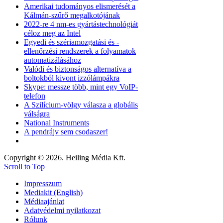
Amerikai tudományos elismerését a
Kálmán-szűrő megalkotójának
2022-re 4 nm-es gyártástechnológiát
céloz meg az Intel
Egyedi és szériamozgatási és -
ellenőrzési rendszerek a folyamatok
automatizálásához
Valódi és biztonságos alternatíva a
boltokból kivont izzólámpákra
Skype: messze több, mint egy VoIP-
telefon
A Szilícium-völgy válasza a globális
válságra
National Instruments
A pendrájv sem csodaszer!
Copyright © 2026. Heiling Média Kft.
Scroll to Top
Impresszum
Mediakit (English)
Médiaajánlat
Adatvédelmi nyilatkozat
Rólunk