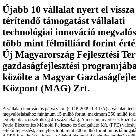
Újabb 10 vállalat nyert el vissz
térítendő támogatást vállalati
technológiai innováció megvalós
több mint félmilliárd forint ért
Új Magyarország Fejlesztési Ter
gazdaságfejlesztési programjába
közölte a Magyar Gazdaságfejle
Központ (MAG) Zrt.
A vállalati innovációs pályázaton (GOP-2009-1.3.1/A) a vállalati tec
megvalósításához minimum 15 millió forint, maximum 350 millió forin
legfeljebb az összköltség 45 százalékáig. A mostani nyertesek között 
Patria Electronics Mérnöki Fejlesztő és Szolgáltató Kft. (PPE) valósí
értékű fejlesztést, amelyhez több mint 200 millió forint uniós támogatá
A PPE forgalmát tekintve a védelmi-biztonsági technika területén m