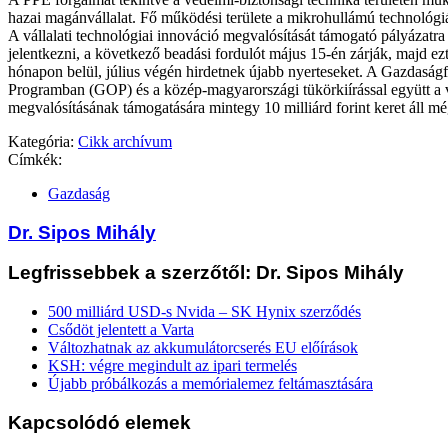
hazai magánvállalat. Fő működési területe a mikrohullámú technológi
A vállalati technológiai innováció megvalósítását támogató pályázatra 
jelentkezni, a következő beadási fordulót május 15-én zárják, majd ez
hónapon belül, július végén hirdetnek újabb nyerteseket. A Gazdaságf
Programban (GOP) és a közép-magyarországi tükörkiírással együtt a v
megvalósításának támogatására mintegy 10 milliárd forint keret áll mé
Kategória:
Cikk archívum
Címkék:
Gazdaság
Dr. Sipos Mihály
Legfrissebbek a szerzőtől: Dr. Sipos Mihály
500 milliárd USD-s Nvida – SK Hynix szerződés
Csődöt jelentett a Varta
Változhatnak az akkumulátorcserés EU előírások
KSH: végre megindult az ipari termelés
Újabb próbálkozás a memórialemez feltámasztására
Kapcsolódó elemek