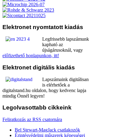
Elektronet
nyomtatott kiadás
Legfrissebb lapszámunk
kapható az
újságárusoknál, vagy
előfizethető honlapunkon, itt!
Elektronet
digitális kiadás
Lapszámaink digitálisan
is elérhetőek a
digitalstand.hu oldalon, hogy kedvenc lapja
mindig Önnél legyen!
Legolvasottabb
cikkeink
Feliratkozás az RSS csatornára
Bel Stewart-MagJack csatlakozók
Érintésvédelmi műszerek képességei