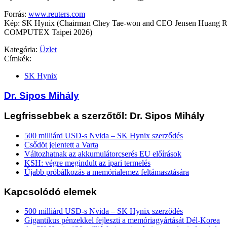
Forrás:
www.reuters.com
Kép: SK Hynix (Chairman Chey Tae-won and CEO Jensen Huang Re
COMPUTEX Taipei 2026)
Kategória:
Üzlet
Címkék:
SK Hynix
Dr. Sipos Mihály
Legfrissebbek a szerzőtől: Dr. Sipos Mihály
500 milliárd USD-s Nvida – SK Hynix szerződés
Csődöt jelentett a Varta
Változhatnak az akkumulátorcserés EU előírások
KSH: végre megindult az ipari termelés
Újabb próbálkozás a memórialemez feltámasztására
Kapcsolódó elemek
500 milliárd USD-s Nvida – SK Hynix szerződés
Gigantikus pénzekkel fejleszti a memóriagyártását Dél-Korea