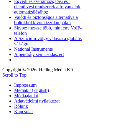
Egyedi és szériamozgatási és -
ellenőrzési rendszerek a folyamatok
automatizálásához
Valódi és biztonságos alternatíva a
boltokból kivont izzólámpákra
Skype: messze több, mint egy VoIP-
telefon
A Szilícium-völgy válasza a globális
válságra
National Instruments
A pendrájv sem csodaszer!
Copyright © 2026. Heiling Média Kft.
Scroll to Top
Impresszum
Mediakit (English)
Médiaajánlat
Adatvédelmi nyilatkozat
Rólunk
Kapcsolat