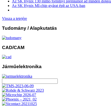
Az SK Hynix 130 millió forintnyi prémiumot ad minden dolgo
Az SK Hynix MI-chip gyárat épít az USA-ban
Vissza a tetejére
Tudomány
/ Alapkutatás
CAD/CAM
Járműelektronika