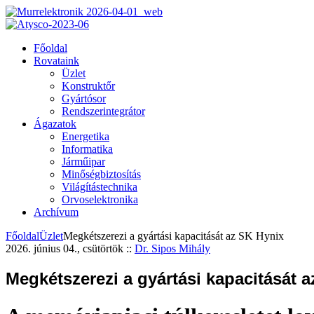
Főoldal
Rovataink
Üzlet
Konstruktőr
Gyártósor
Rendszerintegrátor
Ágazatok
Energetika
Informatika
Járműipar
Minőségbiztosítás
Világítástechnika
Orvoselektronika
Archívum
Főoldal
Üzlet
Megkétszerezi a gyártási kapacitását az SK Hynix
2026. június 04., csütörtök
::
Dr. Sipos Mihály
Megkétszerezi a gyártási kapacitását 