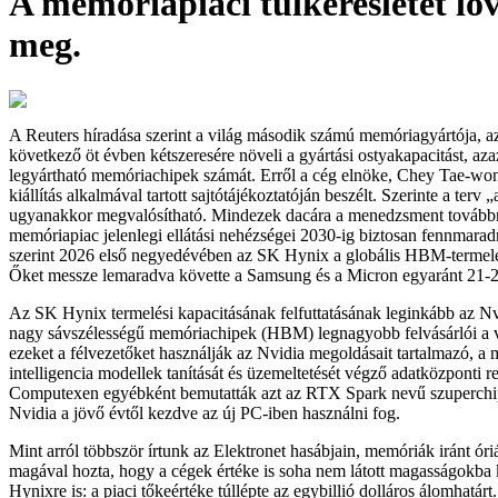
A memóriapiaci túlkeresletet lo
meg.
A Reuters híradása szerint a világ második számú memóriagyártója, 
következő öt évben kétszeresére növeli a gyártási ostyakapacitást, a
legyártható memóriachipek számát. Erről a cég elnöke, Chey Tae-wo
kiállítás alkalmával tartott sajtótájékoztatóján beszélt. Szerinte a terv
ugyanakkor megvalósítható. Mindezek dacára a menedzsment továbbra 
memóriapiac jelenlegi ellátási nehézségei 2030-ig biztosan fennmarad
szerint 2026 első negyedévében az SK Hynix a globális HBM-termelés
Őket messze lemaradva követte a Samsung és a Micron egyaránt 21-2
Az SK Hynix termelési kapacitásának felfuttatásának leginkább az Nvi
nagy sávszélességű memóriachipek (HBM) legnagyobb felvásárlói a v
ezeket a félvezetőket használják az Nvidia megoldásait tartalmazó, a 
intelligencia modellek tanítását és üzemeltetését végző adatközponti r
Computexen egyébként bemutatták azt az RTX Spark nevű szuperchipe
Nvidia a jövő évtől kezdve az új PC-iben használni fog.
Mint arról többször írtunk az Elektronet hasábjain, memóriák iránt óriá
magával hozta, hogy a cégek értéke is soha nem látott magasságokba 
Hynixre is: a piaci tőkeértéke túllépte az egybillió dolláros álomhatárt.