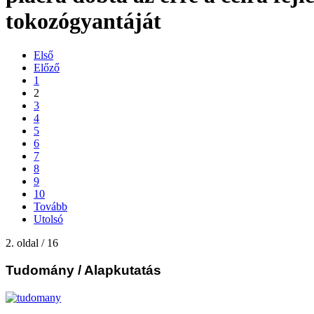
tokozógyantáját
Első
Előző
1
2
3
4
5
6
7
8
9
10
Tovább
Utolsó
2. oldal / 16
Tudomány
/ Alapkutatás