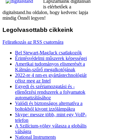
Lapszámaink digitálisan
is elérhetőek a
digitalstand.hu oldalon, hogy kedvenc lapja
mindig Önnél legyen!
Legolvasottabb
cikkeink
Feliratkozás az RSS csatornára
Bel Stewart-MagJack csatlakozók
Érintésvédelmi műszerek képességei
Amerikai tudományos elismerését a
Kálmán-szűrő megalkotójának
2022-re 4 nm-es gyártástechnológiát
céloz meg az Intel
Egyedi és szériamozgatási és -
ellenőrzési rendszerek a folyamatok
automatizálásához
Valódi és biztonságos alternatíva a
boltokból kivont izzólámpákra
Skype: messze több, mint egy VoIP-
telefon
A Szilícium-völgy válasza a globális
válságra
National Instruments