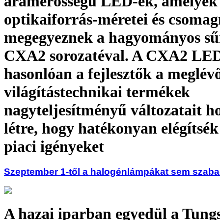
áramerősségű LED-ek, amelyek
optikaiforrás-méretei és csomag
megegyeznek a hagyományos sű
CXA2 sorozatéval. A CXA2 LE
hasonlóan a fejlesztők a meglév
világítástechnikai termékek
nagyteljesítményű változatait h
létre, hogy hatékonyan elégítsék
piaci igényeket
Szeptember 1-től a halogénlámpákat sem szaba
A hazai iparban egyedül a Tun