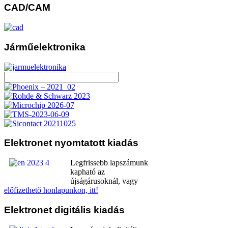
CAD/CAM
Járműelektronika
Elektronet
nyomtatott kiadás
Legfrissebb lapszámunk
kapható az
újságárusoknál, vagy
előfizethető honlapunkon, itt!
Elektronet
digitális kiadás