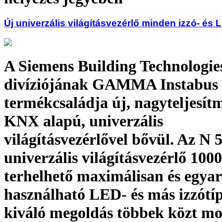
Új univerzális világításvezérlő minden izzó- és
A Siemens Building Technologie
divíziójának GAMMA Instabus
termékcsaládja új, nagyteljesít
KNX alapú, univerzális
világításvezérlővel bővül. Az N 
univerzális világításvezérlő 100
terhelhető maximálisan és egya
használható LED- és más izzótí
kiváló megoldás többek közt mo