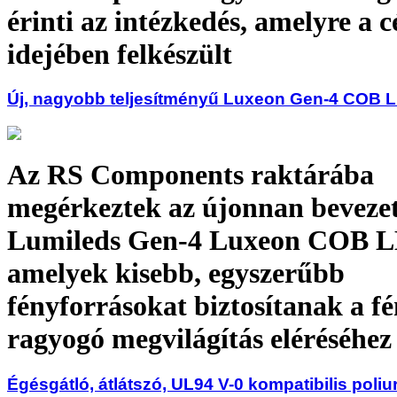
érinti az intézkedés, amelyre a 
idejében felkészült
Új, nagyobb teljesítményű Luxeon Gen-4 COB 
Az RS Components raktárába
megérkeztek az újonnan bevezet
Lumileds Gen-4 Luxeon COB L
amelyek kisebb, egyszerűbb
fényforrásokat biztosítanak a fé
ragyogó megvilágítás eléréséhez
Égésgátló, átlátszó, UL94 V-0 kompatibilis poliu