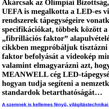
Akárcsak az Olimpiai Bizottság,
UEFA is megalkotta a LED-es vil
rendszerek tápegységeire vonat
specifikációkat, többek között a
„fibrillációs faktor” alapulvétel
cikkben megpróbáljuk tisztázni
faktor befolyását a videokép mi
valamint elmagyarázni azt, hog
MEANWELL cég LED-tápegysé
hogyan tudja segíteni a nemzetk
standardok betarthatóságát…
A szemnek is kellemes fényű, világítástechnika