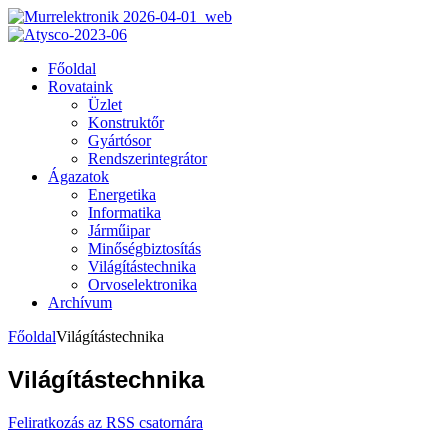
Főoldal
Rovataink
Üzlet
Konstruktőr
Gyártósor
Rendszerintegrátor
Ágazatok
Energetika
Informatika
Járműipar
Minőségbiztosítás
Világítástechnika
Orvoselektronika
Archívum
Főoldal
Világítástechnika
Világítástechnika
Feliratkozás az RSS csatornára