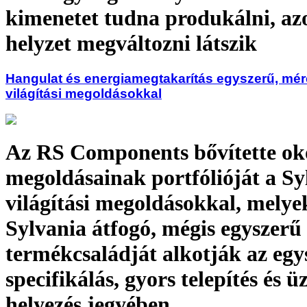
kimenetet tudna produkálni, az
helyzet megváltozni látszik
Hangulat és energiamegtakarítás egyszerű, mér
világítási megoldásokkal
Az RS Components bővítette ok
megoldásainak portfólióját a S
világítási megoldásokkal, melye
Sylvania átfogó, mégis egyszerű
termékcsaládját alkotják az egy
specifikálás, gyors telepítés és 
helyezés jegyében