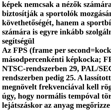
képek nemcsak a nézők számár
biztosítják a sportolók mozgásá
követhetőségét, hanem a sportb
számára is egyre inkább szolgál
segítségül
Az FPS (frame per second=kock
másodpercenkénti képkocka; FP
NTSC-rendszerben 29, PAL/S
rendszerben pedig 25. A lassított
megnövelt frekvenciával kell rög
úgy, hogy normális tempóval tö
lejátszáskor az anyag megőrizz