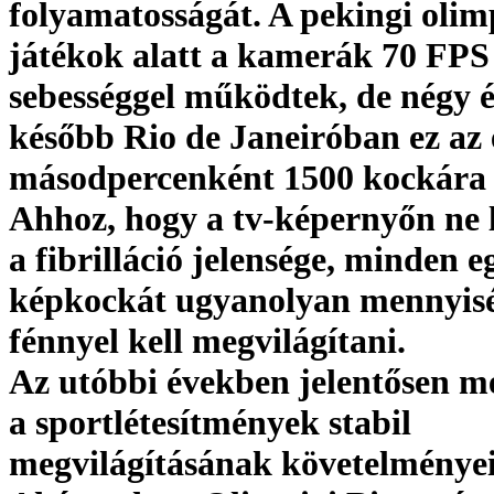
folyamatosságát. A pekingi olim
játékok alatt a kamerák 70 FPS
sebességgel működtek, de négy é
később Rio de Janeiróban ez az
másodpercenként 1500 kockára 
Ahhoz, hogy a tv-képernyőn ne l
a fibrilláció jelensége, minden e
képkockát ugyanolyan mennyis
fénnyel kell megvilágítani.
Az utóbbi években jelentősen m
a sportlétesítmények stabil
megvilágításának követelményei