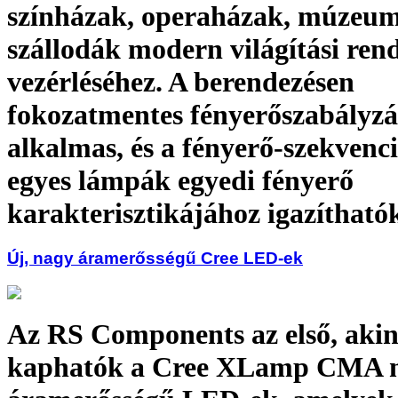
színházak, operaházak, múzeum
szállodák modern világítási ren
vezérléséhez. A berendezésen
fokozatmentes fényerőszabályzá
alkalmas, és a fényerő-szekvenc
egyes lámpák egyedi fényerő
karakterisztikájához igazítható
Új, nagy áramerősségű Cree LED-ek
Az RS Components az első, akin
kaphatók a Cree XLamp CMA 