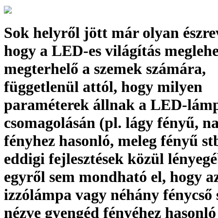
Sok helyről jött már olyan észre
hogy a LED-es világítás megleh
megterhelő a szemek számára,
függetlenül attól, hogy milyen
paraméterek állnak a LED-lám
csomagolásán (pl. lágy fényű, n
fényhez hasonló, meleg fényű stb
eddigi fejlesztések közül lényeg
egyről sem mondható el, hogy a
izzólámpa vagy néhány fénycső
nézve gyengéd fényéhez hasonló