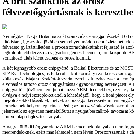
A brit szankciók az orosz
félvezetőgyártásnak is keresztbe
Nemrégiben Nagy-Britannia saját szankciós csomagja részeként 63 oro
tiltólistára, így azok a jövőben semmilyen módon nem üzletelhetnek b
félvezető gyártást illetően a processzorarchitektúrákat fejlesztő és azok
legkülönfélébb tervező- és gyártócégeinek licencelő, brit központú 
vonatkozó tiltás jelent csapást az orosz iparnak.
A két legnagyobb orosz chipgyártó, a Baikal Electronics és az MCS
SPARC Technologies) is felkerült a brit kormány szankciós csomagja ál
vállalkozás listájára. Szakértők szerint ezzel az intézkedéssel a nem é
élvonalába tartozó orosz chipgyártásnak gyakorlatilag befellegzett. A k
chipgyártó a jövőben nem juthat hozzá ARM licencekhez, ezzel gyakor
elvágva a helyi szereplőket attól a lehetőségtől, hogy a honi piacot oly
megoldásokkal lássák el, melyek az országot kereskedelmi embargóva
termékeinek helyére léphetnek. Pedig az orosz várakozások szerint po
jelenthetik az egyetlen menekülőutat a nyugat beszállítók távozását k
hardveralapú fejlesztés irányába.
A nagy külföldi bérgyártók az ARM licenceinek hiányában nem fogna
megrendelőknek, ezért más lehetőség nem lévén Oroszországnak a chi