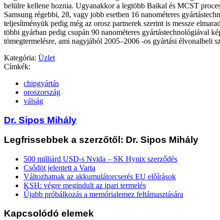
belülre kellene hoznia. Ugyanakkor a legtöbb Baikal és MCST proc
Samsung régebbi, 28, vagy jobb esetben 16 nanométeres gyártástechno
teljesítményük pedig még az orosz partnerek szerint is messze elmarad 
többi gyárban pedig csupán 90 nanométeres gyártástechnológiával k
tömegtermelésre, ami nagyjából 2005–2006 -os gyártási élvonalbeli sz
Kategória:
Üzlet
Címkék:
chipgyártás
oroszország
válság
Dr. Sipos Mihály
Legfrissebbek a szerzőtől: Dr. Sipos Mihály
500 milliárd USD-s Nvida – SK Hynix szerződés
Csődöt jelentett a Varta
Változhatnak az akkumulátorcserés EU előírások
KSH: végre megindult az ipari termelés
Újabb próbálkozás a memórialemez feltámasztására
Kapcsolódó elemek