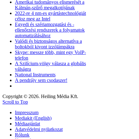
Amerikai tudományos elismerését a
Kálmán-szűrő megalkotójának
2022-re 4 nm-es gyártástechnológiát
céloz meg az Intel
Egyedi és szériamozgatási és -
ellenőrzési rendszerek a folyamatok
automatizálásához
Valódi és biztonságos alternatíva a
boltokból kivont izzólámpákra
Skype: messze több, mint egy VoIP-
telefon
A Szilícium-völgy válasza a globális
válságra
National Instruments
A pendrájv sem csodaszer!
Copyright © 2026. Heiling Média Kft.
Scroll to Top
Impresszum
Mediakit (English)
Médiaajánlat
Adatvédelmi nyilatkozat
Rólunk