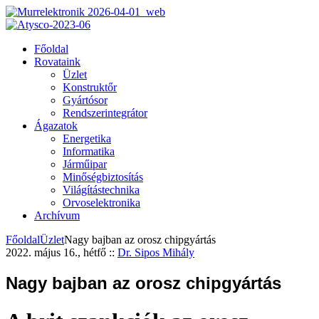
Főoldal
Rovataink
Üzlet
Konstruktőr
Gyártósor
Rendszerintegrátor
Ágazatok
Energetika
Informatika
Járműipar
Minőségbiztosítás
Világítástechnika
Orvoselektronika
Archívum
Főoldal
Üzlet
Nagy bajban az orosz chipgyártás
2022. május 16., hétfő
::
Dr. Sipos Mihály
Nagy bajban az orosz chipgyártás