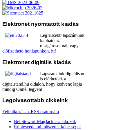
Elektronet
nyomtatott kiadás
Legfrissebb lapszámunk
kapható az
újságárusoknál, vagy
előfizethető honlapunkon, itt!
Elektronet
digitális kiadás
Lapszámaink digitálisan
is elérhetőek a
digitalstand.hu oldalon, hogy kedvenc lapja
mindig Önnél legyen!
Legolvasottabb
cikkeink
Feliratkozás az RSS csatornára
Bel Stewart-MagJack csatlakozók
Érintésvédelmi műszerek képességei