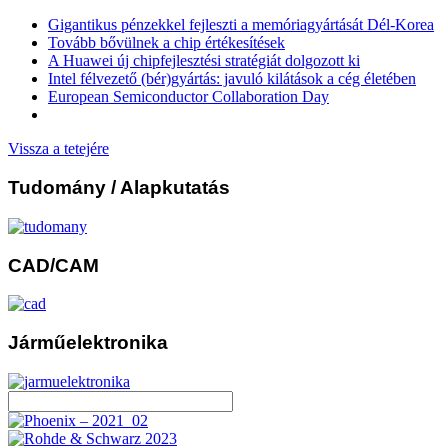
Gigantikus pénzekkel fejleszti a memóriagyártását Dél-Korea
Tovább bővülnek a chip értékesítések
A Huawei új chipfejlesztési stratégiát dolgozott ki
Intel félvezető (bér)gyártás: javuló kilátások a cég életében
European Semiconductor Collaboration Day
Vissza a tetejére
Tudomány
/ Alapkutatás
CAD/CAM
Járműelektronika