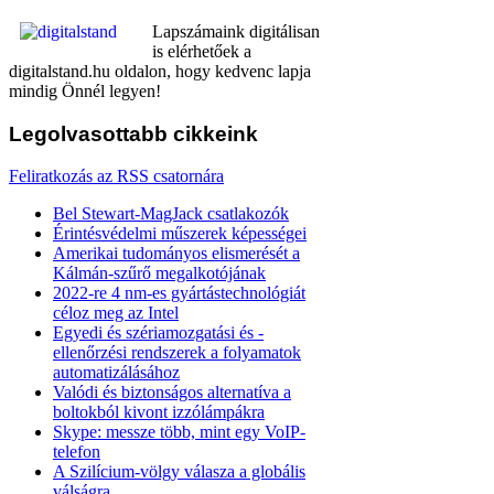
Lapszámaink digitálisan
is elérhetőek a
digitalstand.hu oldalon, hogy kedvenc lapja
mindig Önnél legyen!
Legolvasottabb
cikkeink
Feliratkozás az RSS csatornára
Bel Stewart-MagJack csatlakozók
Érintésvédelmi műszerek képességei
Amerikai tudományos elismerését a
Kálmán-szűrő megalkotójának
2022-re 4 nm-es gyártástechnológiát
céloz meg az Intel
Egyedi és szériamozgatási és -
ellenőrzési rendszerek a folyamatok
automatizálásához
Valódi és biztonságos alternatíva a
boltokból kivont izzólámpákra
Skype: messze több, mint egy VoIP-
telefon
A Szilícium-völgy válasza a globális
válságra