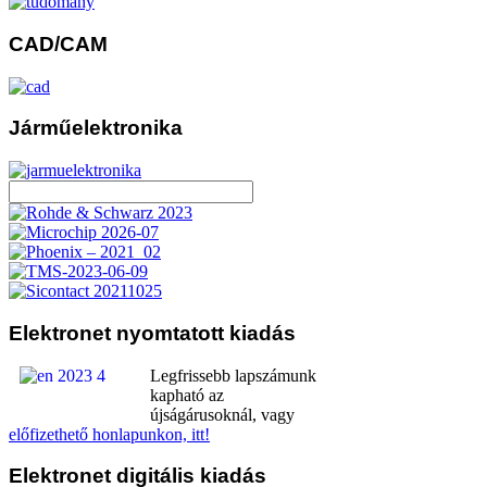
CAD/CAM
Járműelektronika
Elektronet
nyomtatott kiadás
Legfrissebb lapszámunk
kapható az
újságárusoknál, vagy
előfizethető honlapunkon, itt!
Elektronet
digitális kiadás