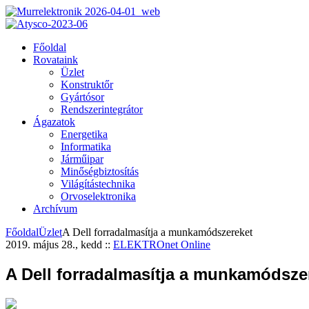
Főoldal
Rovataink
Üzlet
Konstruktőr
Gyártósor
Rendszerintegrátor
Ágazatok
Energetika
Informatika
Járműipar
Minőségbiztosítás
Világítástechnika
Orvoselektronika
Archívum
Főoldal
Üzlet
A Dell forradalmasítja a munkamódszereket
2019. május 28., kedd
::
ELEKTROnet Online
A Dell forradalmasítja a munkamódsze