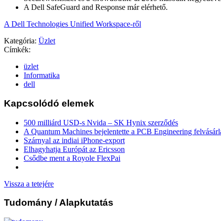
A Dell SafeGuard and Response már elérhető.
A Dell Technologies Unified Workspace-ről
Kategória:
Üzlet
Címkék:
üzlet
Informatika
dell
Kapcsolódó elemek
500 milliárd USD-s Nvida – SK Hynix szerződés
A Quantum Machines bejelentette a PCB Engineering felvásárl
Szárnyal az indiai iPhone-export
Elhagyhatja Európát az Ericsson
Csődbe ment a Royole FlexPai
Vissza a tetejére
Tudomány
/ Alapkutatás