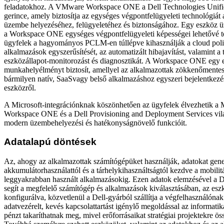
feladatokhoz. A VMware Workspace ONE a Dell Technologies Unif
gerince, amely biztosítja az egységes végpontfelügyeleti technológiát
üzembe helyezéséhez, felügyeletéhez és biztonságához. Egy eszköz 
a Workspace ONE egységes végpontfelügyeleti képességei lehetővé t
ügyfelek a hagyományos PCLM-en túllépve kihasználják a cloud pol
alkalmazások egyszerűsítését, az automatizált hibajavítást, valamint a 
eszközállapot-monitorozást és diagnosztikát. A Workspace ONE egy eg
munkahelyélményt biztosít, amellyel az alkalmazottak zökkenőmentes
bármilyen natív, SaaSvagy belső alkalmazáshoz egyszeri bejelentkezé
eszközről.
A Microsoft-integrációnknak köszönhetően az ügyfelek élvezhetik a M
Workspace ONE és a Dell Provisioning and Deployment Services vil
modern üzembehelyezési és hatékonyságnövelő funkcióit.
Adatalapú döntések
Az, ahogy az alkalmazottak számítógépüket használják, adatokat gene
akkumulátorhasználattól és a tárhelykihasználtságtól kezdve a mobilitá
leggyakrabban használt alkalmazásokig. Ezen adatok elemzésével a D
segít a megfelelő számítógép és alkalmazások kiválasztásában, az esz
konfigurálva, közvetlenül a Dell-gyárból szállítja a végfelhasználónak
adatvezérelt, kevés kapcsolattartást igénylő megoldással az informatika
pénzt takaríthatnak meg, mivel erőforrásaikat stratégiai projektekre ös