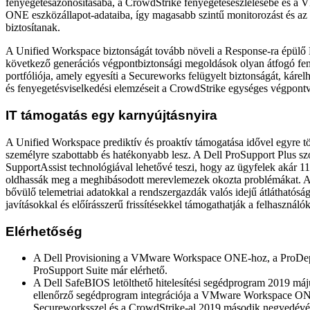
fenyegetésazonosításába, a CrowdStrike fenyegetésészlelésébe és 
ONE eszközállapot-adataiba, így magasabb szintű monitorozást és az 
biztosítanak.
A Unified Workspace biztonságát tovább növeli a Response-ra épülő 
következő generációs végpontbiztonsági megoldások olyan átfogó fen
portfóliója, amely egyesíti a Secureworks felügyelt biztonságát, kárelh
és fenyegetésviselkedési elemzéseit a CrowdStrike egységes végpontv
IT támogatás egy karnyújtásnyira
A Unified Workspace prediktív és proaktív támogatása idővel egyre töb
személyre szabottabb és hatékonyabb lesz. A Dell ProSupport Plus szo
SupportAssist technológiával lehetővé teszi, hogy az ügyfelek akár 1
oldhassák meg a meghibásodott merevlemezek okozta problémákat. A
bővülő telemetriai adatokkal a rendszergazdák valós idejű átláthatóság
javításokkal és előírásszerű frissítésekkel támogathatják a felhasználók
Elérhetőség
A Dell Provisioning a VMware Workspace ONE-hoz, a ProDepl
ProSupport Suite már elérhető.
A Dell SafeBIOS letölthető hitelesítési segédprogram 2019 máju
ellenőrző segédprogram integrációja a VMware Workspace ON
Secureworksszel és a CrowdStrike-al 2019 második negyedévéb