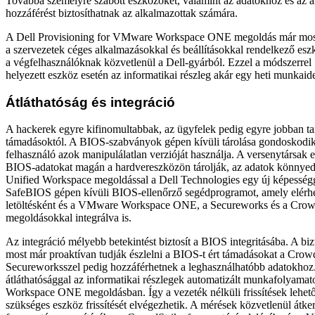
Továbbá személyre szabott eszközöket, valamint az adatokhoz és az 
hozzáférést biztosíthatnak az alkalmazottak számára.
A Dell Provisioning for VMware Workspace ONE megoldás már most
a szervezetek céges alkalmazásokkal és beállításokkal rendelkező eszk
a végfelhasználóknak közvetlenül a Dell-gyárból. Ezzel a módszerre
helyezett eszköz esetén az informatikai részleg akár egy heti munkaide
Átláthatóság és integráció
A hackerek egyre kifinomultabbak, az ügyfelek pedig egyre jobban ta
támadásoktól. A BIOS-szabványok gépen kívüli tárolása gondoskodik 
felhasználó azok manipulálatlan verzióját használja. A versenytársak e
BIOS-adatokat magán a hardvereszközön tárolják, az adatok könnye
Unified Workspace megoldással a Dell Technologies egy új képességge
SafeBIOS gépen kívüli BIOS-ellenőrző segédprogramot, amely elérhe
letöltésként és a VMware Workspace ONE, a Secureworks és a Crow
megoldásokkal integrálva is.
Az integráció mélyebb betekintést biztosít a BIOS integritásába. A bi
most már proaktívan tudják észlelni a BIOS-t ért támadásokat a Crowd
Secureworksszel pedig hozzáférhetnek a leghasználhatóbb adatokhoz.
átláthatósággal az informatikai részlegek automatizált munkafolyamato
Workspace ONE megoldásban. Így a vezeték nélküli frissítések lehet
szükséges eszköz frissítését elvégezhetik. A mérések közvetlenül átk