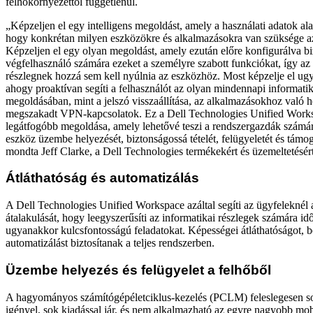
felhőkörnyezettől függetlenül.
„Képzeljen el egy intelligens megoldást, amely a használati adatok a
hogy konkrétan milyen eszközökre és alkalmazásokra van szüksége a
Képzeljen el egy olyan megoldást, amely ezután előre konfigurálva biz
végfelhasználó számára ezeket a személyre szabott funkciókat, így az 
részlegnek hozzá sem kell nyúlnia az eszközhöz. Most képzelje el ug
ahogy proaktívan segíti a felhasználót az olyan mindennapi informati
megoldásában, mint a jelszó visszaállítása, az alkalmazásokhoz való h
megszakadt VPN-kapcsolatok. Ez a Dell Technologies Unified Works
legátfogóbb megoldása, amely lehetővé teszi a rendszergazdák számár
eszköz üzembe helyezését, biztonságossá tételét, felügyeletét és támog
mondta Jeff Clarke, a Dell Technologies termékekért és üzemeltetésért
Átláthatóság és automatizálás
A Dell Technologies Unified Workspace azáltal segíti az ügyfeleknél
átalakulását, hogy leegyszerűsíti az informatikai részlegek számára idő
ugyanakkor kulcsfontosságú feladatokat. Képességei átláthatóságot, b
automatizálást biztosítanak a teljes rendszerben.
Üzembe helyezés és felügyelet a felhőből
A hagyományos számítógépéletciklus-kezelés (PCLM) feleslegesen sok
igényel, sok kiadással jár, és nem alkalmazható az egyre nagyobb mobi