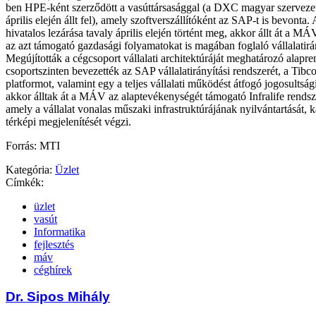
ben HPE-ként szerződött a vasúttársasággal (a DXC magyar szervezet
április elején állt fel), amely szoftverszállítóként az SAP-t is bevont
hivatalos lezárása tavaly április elején történt meg, akkor állt át a MÁ
az azt támogató gazdasági folyamatokat is magában foglaló vállalatirán
Megújították a cégcsoport vállalati architektúráját meghatározó alapre
csoportszinten bevezették az SAP vállalatirányítási rendszerét, a Tibco
platformot, valamint egy a teljes vállalati működést átfogó jogosultság
akkor álltak át a MÁV az alaptevékenységét támogató Infralife rendsz
amely a vállalat vonalas műszaki infrastruktúrájának nyilvántartását, k
térképi megjelenítését végzi.
Forrás: MTI
Kategória:
Üzlet
Címkék:
üzlet
vasút
Informatika
fejlesztés
máv
céghírek
Dr. Sipos Mihály