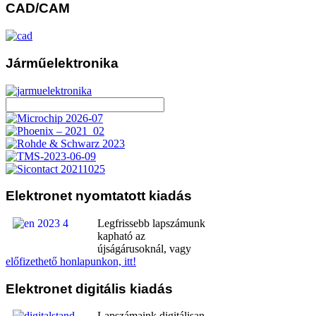
CAD/CAM
Járműelektronika
Elektronet
nyomtatott kiadás
Legfrissebb lapszámunk
kapható az
újságárusoknál, vagy
előfizethető honlapunkon, itt!
Elektronet
digitális kiadás
Lapszámaink digitálisan