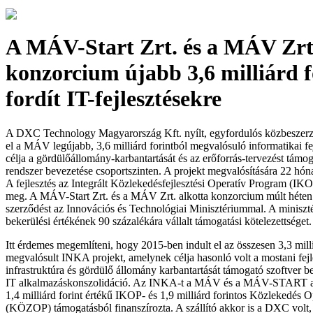
A MÁV-Start Zrt. és a MÁV Zrt.
konzorcium újabb 3,6 milliárd f
fordít IT-fejlesztésekre
A DXC Technology Magyarország Kft. nyílt, egyfordulós közbeszerzé
el a MÁV legújabb, 3,6 milliárd forintból megvalósuló informatikai fe
célja a gördülőállomány-karbantartását és az erőforrás-tervezést támog
rendszer bevezetése csoportszinten. A projekt megvalósítására 22 hóna
A fejlesztés az Integrált Közlekedésfejlesztési Operatív Program (IK
meg. A MÁV-Start Zrt. és a MÁV Zrt. alkotta konzorcium múlt héten í
szerződést az Innovációs és Technológiai Minisztériummal. A miniszt
bekerülési értékének 90 százalékára vállalt támogatási kötelezettséget.
Itt érdemes megemlíteni, hogy 2015-ben indult el az összesen 3,3 milli
megvalósult INKA projekt, amelynek célja hasonló volt a mostani fejl
infrastruktúra és gördülő állomány karbantartását támogató szoftver b
IT alkalmazáskonszolidáció. Az INKA-t a MÁV és a MÁV-START a
1,4 milliárd forint értékű IKOP- és 1,9 milliárd forintos Közlekedés 
(KÖZOP) támogatásból finanszírozta. A szállító akkor is a DXC volt,