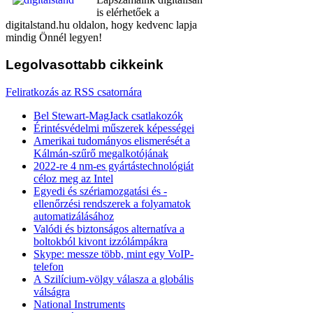
is elérhetőek a
digitalstand.hu oldalon, hogy kedvenc lapja
mindig Önnél legyen!
Legolvasottabb
cikkeink
Feliratkozás az RSS csatornára
Bel Stewart-MagJack csatlakozók
Érintésvédelmi műszerek képességei
Amerikai tudományos elismerését a
Kálmán-szűrő megalkotójának
2022-re 4 nm-es gyártástechnológiát
céloz meg az Intel
Egyedi és szériamozgatási és -
ellenőrzési rendszerek a folyamatok
automatizálásához
Valódi és biztonságos alternatíva a
boltokból kivont izzólámpákra
Skype: messze több, mint egy VoIP-
telefon
A Szilícium-völgy válasza a globális
válságra
National Instruments