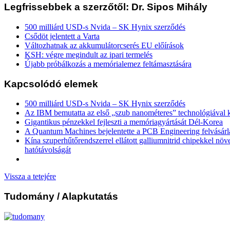
Legfrissebbek a szerzőtől: Dr. Sipos Mihály
500 milliárd USD-s Nvida – SK Hynix szerződés
Csődöt jelentett a Varta
Változhatnak az akkumulátorcserés EU előírások
KSH: végre megindult az ipari termelés
Újabb próbálkozás a memórialemez feltámasztására
Kapcsolódó elemek
500 milliárd USD-s Nvida – SK Hynix szerződés
Az IBM bemutatta az első „szub nanométeres” technológiával k
Gigantikus pénzekkel fejleszti a memóriagyártását Dél-Korea
A Quantum Machines bejelentette a PCB Engineering felvásárl
Kína szuperhűtőrendszerrel ellátott galliumnitrid chipekkel növ
hatótávolságát
Vissza a tetejére
Tudomány
/ Alapkutatás