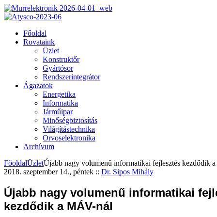
Főoldal
Rovataink
Üzlet
Konstruktőr
Gyártósor
Rendszerintegrátor
Ágazatok
Energetika
Informatika
Járműipar
Minőségbiztosítás
Világítástechnika
Orvoselektronika
Archívum
Főoldal
Üzlet
Újabb nagy volumenű informatikai fejlesztés kezdődik
2018. szeptember 14., péntek
::
Dr. Sipos Mihály
Újabb nagy volumenű informatikai fejl
kezdődik a MÁV-nál