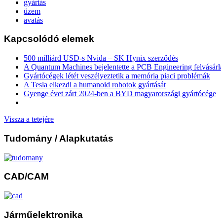
gyártás
üzem
avatás
Kapcsolódó elemek
500 milliárd USD-s Nvida – SK Hynix szerződés
A Quantum Machines bejelentette a PCB Engineering felvásárl
Gyártócégek létét veszélyeztetik a memória piaci problémák
A Tesla elkezdi a humanoid robotok gyártását
Gyenge évet zárt 2024-ben a BYD magyarországi gyártócége
Vissza a tetejére
Tudomány
/ Alapkutatás
CAD/CAM
Járműelektronika