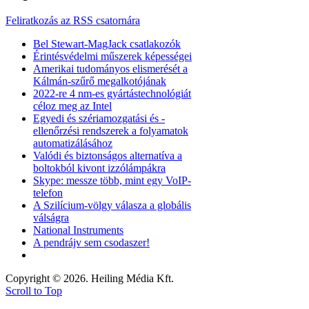
Feliratkozás az RSS csatornára
Bel Stewart-MagJack csatlakozók
Érintésvédelmi műszerek képességei
Amerikai tudományos elismerését a
Kálmán-szűrő megalkotójának
2022-re 4 nm-es gyártástechnológiát
céloz meg az Intel
Egyedi és szériamozgatási és -
ellenőrzési rendszerek a folyamatok
automatizálásához
Valódi és biztonságos alternatíva a
boltokból kivont izzólámpákra
Skype: messze több, mint egy VoIP-
telefon
A Szilícium-völgy válasza a globális
válságra
National Instruments
A pendrájv sem csodaszer!
Copyright © 2026. Heiling Média Kft.
Scroll to Top