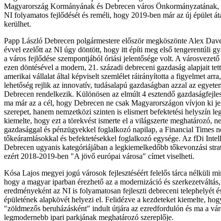
Magyarország Kormányának és Debrecen város Önkormányzatának, 
NI folyamatos fejlődését és reméli, hogy 2019-ben már az új épület áta
kerülhet.
Papp László Debrecen polgármestere először megköszönte Alex Dav
évvel ezelőtt az NI úgy döntött, hogy itt építi meg első tengerentúli 
a város fejlődése szempontjából óriási jelentősége volt. A városvezet
ezen döntésével a modern, 21. századi debreceni gazdaság alapjait tet
amerikai vállalat által képviselt szemlélet ráirányította a figyelmet ar
lehetőség rejlik az innovatív, tudásalapú gazdaságban azzal az egyetem
Debrecen rendelkezik. Különösen az elmúlt 4 esztendő gazdaságfejlesz
ma már az a cél, hogy Debrecen ne csak Magyarországon vívjon ki je
szerepet, hanem nemzetközi szinten is elismert befektetési helyszín l
kiemelte, hogy ezt a törekvést ismerte el a világszerte meghatározó, n
gazdasággal és pénzügyekkel foglalkozó napilap, a Financial Times 
tőkeáramlásokkal és befektetésekkel foglalkozó egysége. Az fDi Intell
Debrecen ugyanis kategóriájában a legkiemelkedőbb tőkevonzási strat
ezért 2018-2019-ben "A jövő európai városa" címet viselheti.
Kósa Lajos megyei jogú városok fejlesztéséért felelős tárca nélküli mi
hogy a magyar iparban érezhető az a modernizáció és szerkezetváltás
eredményeként az NI is folyamatosan fejleszti debreceni telephelyét é
épületének alapkövét helyezi el. Felidézve a kezdeteket kiemelte, ho
"zöldmezős beruházásként" indult útjára az ezredfordulón és ma a vá
legmodernebb ipari parkjának meghatározó szereplője.