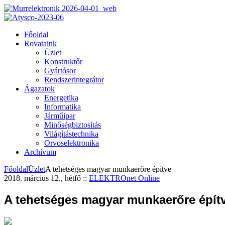
Főoldal
Rovataink
Üzlet
Konstruktőr
Gyártósor
Rendszerintegrátor
Ágazatok
Energetika
Informatika
Járműipar
Minőségbiztosítás
Világítástechnika
Orvoselektronika
Archívum
Főoldal
Üzlet
A tehetséges magyar munkaerőre építve
2018. március 12., hétfő
::
ELEKTROnet Online
A tehetséges magyar munkaerőre épít