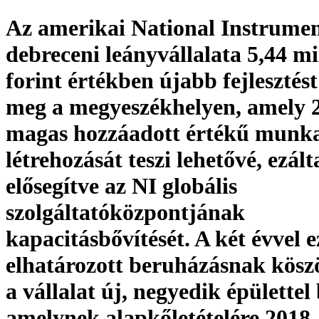
Az amerikai National Instrumen
debreceni leányvállalata 5,44 mi
forint értékben újabb fejlesztést
meg a megyeszékhelyen, amely 2
magas hozzáadott értékű munk
létrehozását teszi lehetővé, ezált
elősegítve az NI globális
szolgáltatóközpontjának
kapacitásbővítését. A két évvel e
elhatározott beruházásnak kös
a vállalat új, negyedik épülettel
amelynek alapkőletételére 2018.