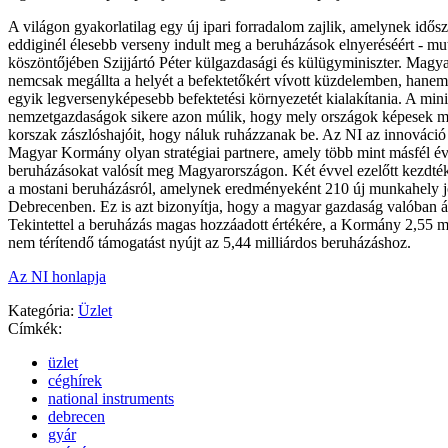
A világon gyakorlatilag egy új ipari forradalom zajlik, amelynek idő
eddiginél élesebb verseny indult meg a beruházások elnyeréséért - mut
köszöntőjében Szijjártó Péter külgazdasági és külügyminiszter. Magy
nemcsak megállta a helyét a befektetőkért vívott küzdelemben, hanem
egyik legversenyképesebb befektetési környezetét kialakítania. A minis
nemzetgazdaságok sikere azon múlik, hogy mely országok képesek me
korszak zászlóshajóit, hogy náluk ruházzanak be. Az NI az innováció 
Magyar Kormány olyan stratégiai partnere, amely több mint másfél év
beruházásokat valósít meg Magyarországon. Két évvel ezelőtt kezdté
a mostani beruházásról, amelynek eredményeként 210 új munkahely jö
Debrecenben. Ez is azt bizonyítja, hogy a magyar gazdaság valóban át
Tekintettel a beruházás magas hozzáadott értékére, a Kormány 2,55 mil
nem térítendő támogatást nyújt az 5,44 milliárdos beruházáshoz.
Az NI honlapja
Kategória:
Üzlet
Címkék:
üzlet
céghírek
national instruments
debrecen
gyár