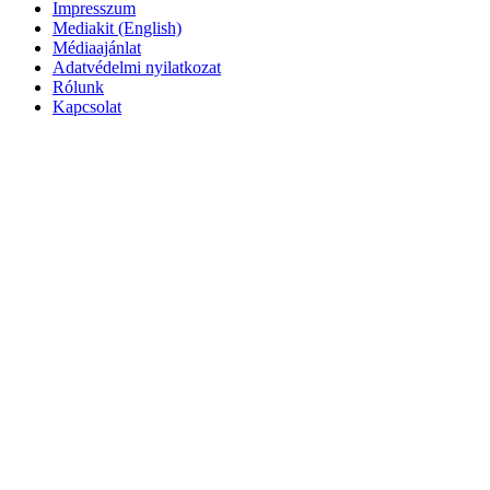
Impresszum
Mediakit (English)
Médiaajánlat
Adatvédelmi nyilatkozat
Rólunk
Kapcsolat