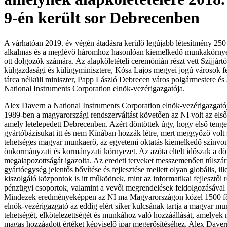
9-én került sor Debrecenben
A várhatóan 2019. év végén átadásra kerülő legújabb létesítmény 250
alkalmas és a meglévő háromhoz hasonlóan kiemelkedő munkakörnyeze
ott dolgozók számára. Az alapkőletételi ceremónián részt vett Szijjár
külgazdasági és külügyminisztere, Kósa Lajos megyei jogú városok fej
tárca nélküli miniszter, Papp László Debrecen város polgármestere é
National Instruments Corporation elnök-vezérigazgatója.
Alex Davern a National Instruments Corporation elnök-vezérigazgató
1989-ben a magyarországi rendszerváltást követően az NI volt az els
amely letelepedett Debrecenben. Azért döntöttek úgy, hogy első tenge
gyártóbázisukat itt és nem Kínában hozzák létre, mert meggyőző volt
tehetséges magyar munkaerő, az egyetemi oktatás kiemelkedő színvon
önkormányzati és kormányzati környezet. Az azóta eltelt időszak a dö
megalapozottságát igazolta. Az eredeti terveket messzemenően túlszár
gyártóegység jelentős bővítése és fejlesztése mellett olyan globális, ill
kiszolgáló központok is itt működnek, mint az informatikai fejlesztői ré
pénzügyi csoportok, valamint a vevői megrendelések feldolgozásával
Mindezek eredményeképpen az NI ma Magyarországon közel 1500 főt
elnök-vezérigazgató az eddig elért siker kulcsának tartja a magyar mu
tehetségét, elkötelezettségét és munkához való hozzáállását, amelyek 
magas hozzáadott értéket képviselő ipar megerősítéséhez. Alex Dave