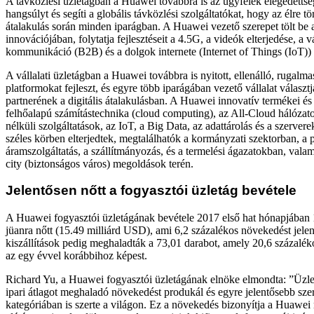
A távközlési üzletágban a Huawei továbbra is az ügyfelek elégedettsé
hangsúlyt és segíti a globális távközlési szolgáltatókat, hogy az élre tör
átalakulás során minden iparágban. A Huawei vezető szerepet tölt be
innovációjában, folytatja fejlesztéseit a 4.5G, a videók elterjedése, a v
kommunikáció (B2B) és a dolgok internete (Internet of Things (IoT)) 
A vállalati üzletágban a Huawei továbbra is nyitott, ellenálló, rugalm
platformokat fejleszt, és egyre több iparágában vezető vállalat választ
partnerének a digitális átalakulásban. A Huawei innovatív termékei és
felhőalapú számítástechnika (cloud computing), az All-Cloud hálózatok
nélküli szolgáltatások, az IoT, a Big Data, az adattárolás és a szervere
széles körben elterjedtek, megtalálhatók a kormányzati szektorban, a 
áramszolgáltatás, a szállítmányozás, és a termelési ágazatokban, vala
city (biztonságos város) megoldások terén.
Jelentősen nőtt a fogyasztói üzletág bevétele
A Huawei fogyasztói üzletágának bevétele 2017 első hat hónapjában 1
jüanra nőtt (15.49 milliárd USD), ami 6,2 százalékos növekedést jelen
kiszállítások pedig meghaladták a 73,01 darabot, amely 20,6 százalék
az egy évvel korábbihoz képest.
Richard Yu, a Huawei fogyasztói üzletágának elnöke elmondta: ”Üzle
ipari átlagot meghaladó növekedést produkál és egyre jelentősebb szere
kategóriában is szerte a világon. Ez a növekedés bizonyítja a Huawei