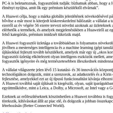
PC-k is beletartoznak, fogyasztóink tudják: bízhatnak abban, hogy a 
élményt nyújtsa, amit ők egy prémium készüléktől elvárnak”.
A Huawei célja, hogy a márka globális jelenlétének növekedésével 
bővítse a már most is kiterjedt kiskereskedelmi hálózatát: a vállalat a 
ezerről az év végére 56 ezerre tervezi növelni azoknak az üzleteknek 
elérhetők a termékek, és amelyek megjelenésükben a Huaweiről az egé
felső kategóriás, prémium imidzsét tükrözik majd.
A Huawei fogyasztói üzletága a továbbiakban is folyamatos növekedést
jövőben a mesterséges intelligencia és a machine learning (gépi tanulás
újításokkal fejleszti tovább készülékeit, amelyek már egy új „okos ko
fogyasztói üzletág elkötelezett olyan intelligens eszközök mellett, am
fogyasztók igényeire és még természetesebben illeszkednek mindenna
A vállalat világszerte jelen lévő 15 kutatási- és 36 innovációs központ
technológiákon dolgozik, mint a szenzorok, az adatkezelés és a Kirin
fejlesztése, amelyekkel ezt az új típusú funkcionalitást kívánja elhozni
A Huawei továbbá saját újításait is kiegészíti, olyan, saját iparágukba
együttműködve, mint a Leica, a Dolby, a Microsoft, az Intel vagy a G
Ezeknek az erőfeszítéseknek köszönhetően a Huawei továbbra is fogy
törekszik, kihívásokat állít az piac elé, és dolgozik a jobban összekapc
létrehozásán (Better Connected World).