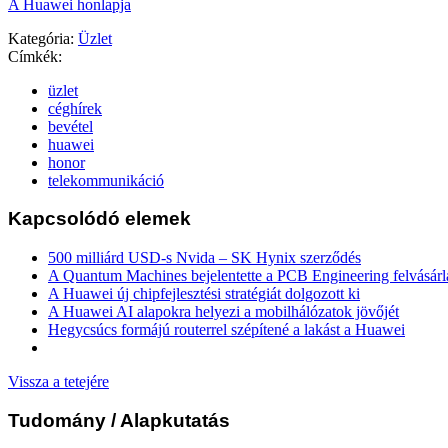
A Huawei honlapja
Kategória:
Üzlet
Címkék:
üzlet
céghírek
bevétel
huawei
honor
telekommunikáció
Kapcsolódó elemek
500 milliárd USD-s Nvida – SK Hynix szerződés
A Quantum Machines bejelentette a PCB Engineering felvásárl
A Huawei új chipfejlesztési stratégiát dolgozott ki
A Huawei AI alapokra helyezi a mobilhálózatok jövőjét
Hegycsúcs formájú routerrel szépítené a lakást a Huawei
Vissza a tetejére
Tudomány
/ Alapkutatás