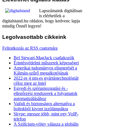
Lapszámaink digitálisan
is elérhetőek a
digitalstand.hu oldalon, hogy kedvenc lapja
mindig Önnél legyen!
Legolvasottabb
cikkeink
Feliratkozás az RSS csatornára
Bel Stewart-MagJack csatlakozók
Érintésvédelmi műszerek képességei
Amerikai tudományos elismerését a
Kálmán-szűrő megalkotójának
2022-re 4 nm-es gyártástechnológiát
céloz meg az Intel
Egyedi és szériamozgatási és -
ellenőrzési rendszerek a folyamatok
automatizálásához
Valódi és biztonságos alternatíva a
boltokból kivont izzólámpákra
Skype: messze több, mint egy VoIP-
telefon
A Szilícium-völgy válasza a globális