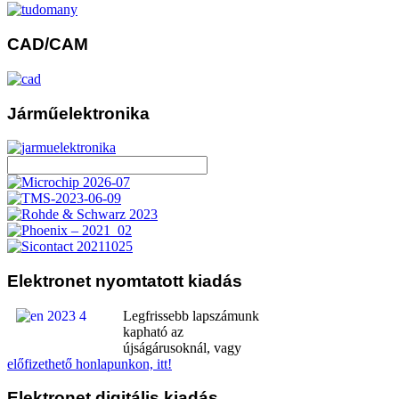
CAD/CAM
Járműelektronika
Elektronet
nyomtatott kiadás
Legfrissebb lapszámunk
kapható az
újságárusoknál, vagy
előfizethető honlapunkon, itt!
Elektronet
digitális kiadás