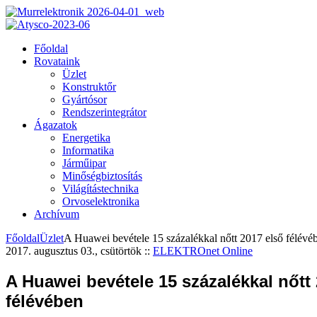
Főoldal
Rovataink
Üzlet
Konstruktőr
Gyártósor
Rendszerintegrátor
Ágazatok
Energetika
Informatika
Járműipar
Minőségbiztosítás
Világítástechnika
Orvoselektronika
Archívum
Főoldal
Üzlet
A Huawei bevétele 15 százalékkal nőtt 2017 első félévé
2017. augusztus 03., csütörtök
::
ELEKTROnet Online
A Huawei bevétele 15 százalékkal nőtt
félévében