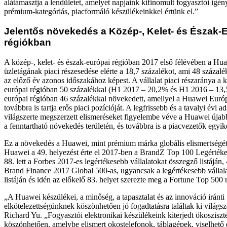
alátámasztja a lendületet, amelyet napjaink kifinomult fogyasztói igén
prémium-kategóriás, piacformáló készülékeinkkel értünk el.”
Jelentős növekedés a Közép-, Kelet- és Észak-
régiókban
A közép-, kelet- és észak-európai régióban 2017 első félévében a Hu
üzletágának piaci részesedése elérte a 18,7 százalékot, ami 48 százalé
az előző év azonos időszakához képest. A vállalat piaci részaránya a k
európai régióban 50 százalékkal (H1 2017 – 20,2% és H1 2016 – 13,
európai régióban 46 százalékkal növekedett, amellyel a Huawei Európ
továbbra is tartja erős piaci pozícióját. A legfrissebb és a tavalyi évi a
világszerte megszerzett elismeréseket figyelembe véve a Huawei újabb f
a fenntartható növekedés területén, és továbbra is a piacvezetők egyik
Ez a növekedés a Huawei, mint prémium márka globális elismertségét i
Huawei a 49. helyezést érte el 2017-ben a BrandZ Top 100 Legértékese
88. lett a Forbes 2017-es legértékesebb vállalatokat összegző listáján, 
Brand Finance 2017 Global 500-as, ugyancsak a legértékesebb vállala
listáján és idén az előkelő 83. helyet szerezte meg a Fortune Top 500
„A Huawei készülékei, a minőség, a tapasztalat és az innováció iránti
elkötelezettségünknek köszönhetően jó fogadtatásra találtak ki világsz
Richard Yu. „Fogyasztói elektronikai készülékeink kiterjedt ökoszisz
köszönhetően, amelybe elismert okostelefonok, táblagépek, viselhető