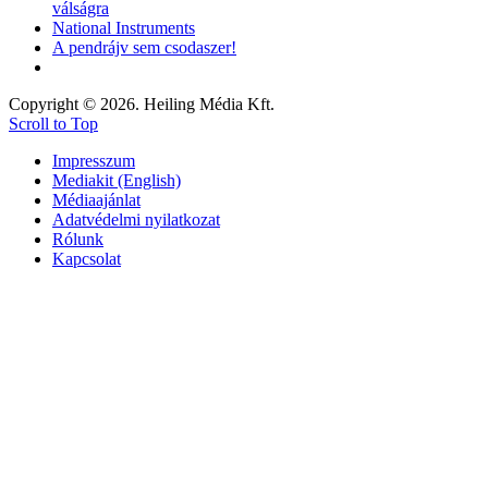
válságra
National Instruments
A pendrájv sem csodaszer!
Copyright © 2026. Heiling Média Kft.
Scroll to Top
Impresszum
Mediakit (English)
Médiaajánlat
Adatvédelmi nyilatkozat
Rólunk
Kapcsolat