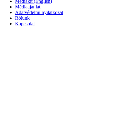
Mediakit (English)
Médiaajánlat
Adatvédelmi nyilatkozat
Rólunk
Kapcsolat