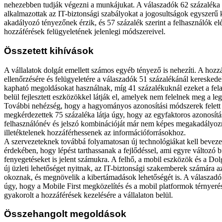
nehezebben tudják végezni a munkájukat. A válaszadók 62 százaléka s
alkalmazottak az IT-biztonsági szabályokat a jogosultságok egyszerű k
akadályozó tényezőnek érzik, és 57 százalék szerint a felhasználók el
hozzáférések felügyeletének jelenlegi módszereivel.
Összetett kihívások
A vállalatok dolgát emellett számos egyéb tényező is nehezíti. A hozzá
ellenőrzésére és felügyeletére a válaszadók 51 százalékánál keresked
kapható megoldásokat használnak, míg 41 százalékuknál ezeket a fel
belül fejlesztett eszközökkel látják el, amelyek nem felelnek meg a l
További nehézség, hogy a hagyományos azonosítási módszerek felett e
megkérdezettek 75 százaléka látja úgy, hogy az egyfaktoros azonosítás
felhasználónév és jelszó kombinációját már nem képes megakadályoz
illetéktelenek hozzáférhessenek az információforrásokhoz.
A szervezeteknek továbbá folyamatosan új technológiákat kell bevez
érdekében, hogy lépést tarthassanak a fejlődéssel, ami egyre változó b
fenyegetéseket is jelent számukra. A felhő, a mobil eszközök és a Do
új üzleti lehetőséget nyitnak, az IT-biztonsági szakemberek számára a
okoznak, és megnövelik a kibertámadások lehetőségét is. A válaszadó
úgy, hogy a Mobile First megközelítés és a mobil platformok térnyerés
gyakorolt a hozzáférések kezelésére a vállalaton belül.
Összehangolt megoldások