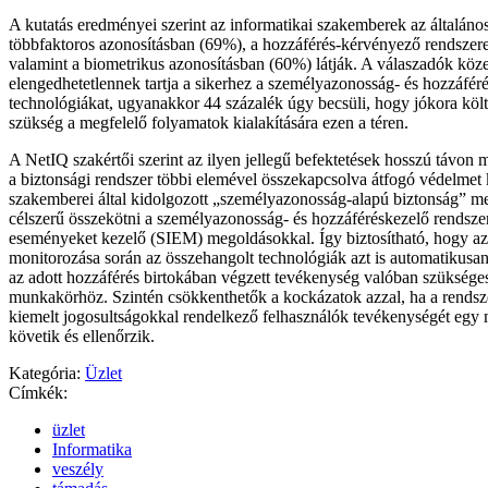
A kutatás eredményei szerint az informatikai szakemberek az általáno
többfaktoros azonosításban (69%), a hozzáférés-kérvényező rendszer
valamint a biometrikus azonosításban (60%) látják. A válaszadók köze
elengedhetetlennek tartja a sikerhez a személyazonosság- és hozzáféré
technológiákat, ugyanakkor 44 százalék úgy becsüli, hogy jókora köl
szükség a megfelelő folyamatok kialakítására ezen a téren.
A NetIQ szakértői szerint az ilyen jellegű befektetések hosszú távon 
a biztonsági rendszer többi elemével összekapcsolva átfogó védelmet k
szakemberei által kidolgozott „személyazonosság-alapú biztonság” me
célszerű összekötni a személyazonosság- és hozzáféréskezelő rendszer
eseményeket kezelő (SIEM) megoldásokkal. Így biztosítható, hogy az
monitorozása során az összehangolt technológiák azt is automatikusan
az adott hozzáférés birtokában végzett tevékenység valóban szükséges
munkakörhöz. Szintén csökkenthetők a kockázatok azzal, ha a rendsz
kiemelt jogosultságokkal rendelkező felhasználók tevékenységét egy
követik és ellenőrzik.
Kategória:
Üzlet
Címkék:
üzlet
Informatika
veszély