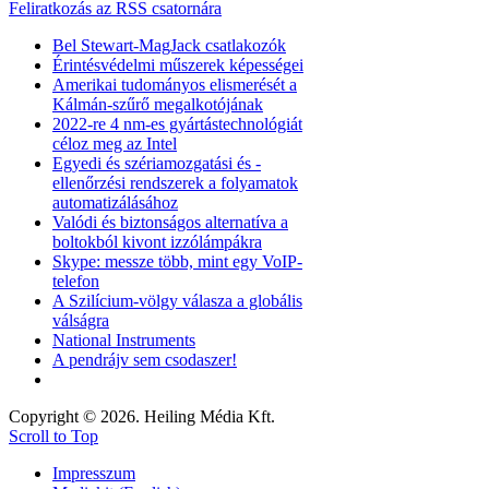
Feliratkozás az RSS csatornára
Bel Stewart-MagJack csatlakozók
Érintésvédelmi műszerek képességei
Amerikai tudományos elismerését a
Kálmán-szűrő megalkotójának
2022-re 4 nm-es gyártástechnológiát
céloz meg az Intel
Egyedi és szériamozgatási és -
ellenőrzési rendszerek a folyamatok
automatizálásához
Valódi és biztonságos alternatíva a
boltokból kivont izzólámpákra
Skype: messze több, mint egy VoIP-
telefon
A Szilícium-völgy válasza a globális
válságra
National Instruments
A pendrájv sem csodaszer!
Copyright © 2026. Heiling Média Kft.
Scroll to Top
Impresszum