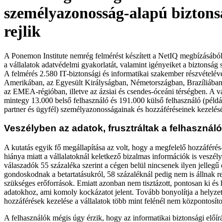
személyazonosság-alapú bizton
rejlik
A Ponemon Institute nemrég felmérést készített a NetIQ megbízásábó
a vállalatok adatvédelmi gyakorlatát, valamint igényeiket a biztonság 
A felmérés 2.580 IT-biztonsági és informatikai szakember részvételév
Amerikában, az Egyesült Királyságban, Németországban, Brazíliába
az EMEA-régióban, illetve az ázsiai és csendes-óceáni térségben. A v
mintegy 13.000 belső felhasználó és 191.000 külső felhasználó (példáu
partner és ügyfél) személyazonosságainak és hozzáféréseinek kezelésé
Veszélyben az adatok, frusztráltak a felhasznál
A kutatás egyik fő megállapítása az volt, hogy a megfelelő hozzáférés
hiánya miatt a vállalatoknál keletkező bizalmas információk is veszél
válaszadók 55 százaléka szerint a cégen belül nincsenek ilyen jellegű
gondoskodnak a betartatásukról, 58 százaléknál pedig nem is állnak r
szükséges erőforrások. Emiatt azonban nem tisztázott, pontosan ki és
adatokhoz, ami komoly kockázatot jelent. Tovább bonyolítja a helyzet
hozzáférések kezelése a vállalatok több mint felénél nem központosíto
A felhasználók mégis úgy érzik, hogy az informatikai biztonsági előír