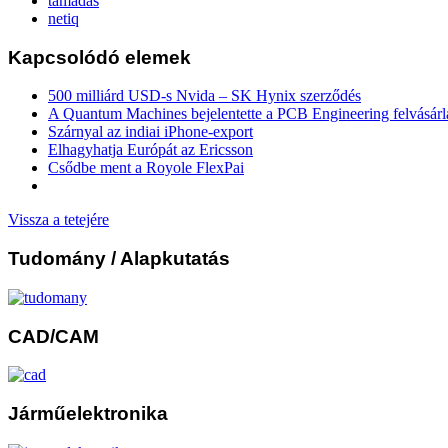
támadás
netiq
Kapcsolódó elemek
500 milliárd USD-s Nvida – SK Hynix szerződés
A Quantum Machines bejelentette a PCB Engineering felvásárl
Szárnyal az indiai iPhone-export
Elhagyhatja Európát az Ericsson
Csődbe ment a Royole FlexPai
Vissza a tetejére
Tudomány
/ Alapkutatás
CAD/CAM
Járműelektronika