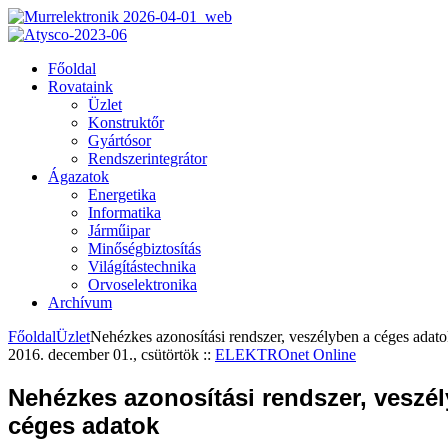
Főoldal
Rovataink
Üzlet
Konstruktőr
Gyártósor
Rendszerintegrátor
Ágazatok
Energetika
Informatika
Járműipar
Minőségbiztosítás
Világítástechnika
Orvoselektronika
Archívum
Főoldal
Üzlet
Nehézkes azonosítási rendszer, veszélyben a céges adat
2016. december 01., csütörtök
::
ELEKTROnet Online
Nehézkes azonosítási rendszer, veszé
céges adatok