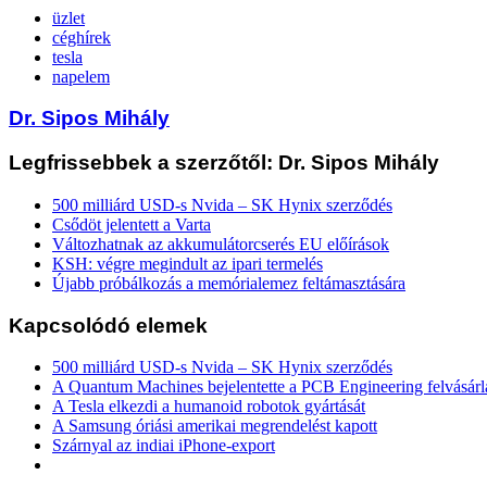
üzlet
céghírek
tesla
napelem
Dr. Sipos Mihály
Legfrissebbek a szerzőtől: Dr. Sipos Mihály
500 milliárd USD-s Nvida – SK Hynix szerződés
Csődöt jelentett a Varta
Változhatnak az akkumulátorcserés EU előírások
KSH: végre megindult az ipari termelés
Újabb próbálkozás a memórialemez feltámasztására
Kapcsolódó elemek
500 milliárd USD-s Nvida – SK Hynix szerződés
A Quantum Machines bejelentette a PCB Engineering felvásárl
A Tesla elkezdi a humanoid robotok gyártását
A Samsung óriási amerikai megrendelést kapott
Szárnyal az indiai iPhone-export