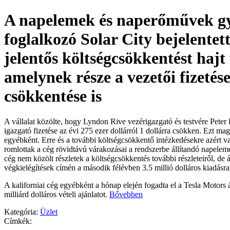
A napelemek és naperőművek gy
foglalkozó Solar City bejelentet
jelentős költségcsökkentést hajt 
amelynek része a vezetői fizetés
csökkentése is
A vállalat közölte, hogy Lyndon Rive vezérigazgató és testvére Peter 
igazgató fizetése az évi 275 ezer dollárról 1 dollárra csökken. Ezt ma
egyébként. Erre és a további költségcsökkentő intézkedésekre azért v
romlottak a cég rövidtávú várakozásai a rendszerbe állítandó napeleme
cég nem közölt részletek a költségcsökkentés további részleteiről, de 
végkielégítések címén a második félévben 3.5 millió dolláros kiadásr
A kaliforniai cég egyébként a hónap elején fogadta el a Tesla Motors ál
milliárd dolláros vételi ajánlatot.
Bővebben
Kategória:
Üzlet
Címkék: