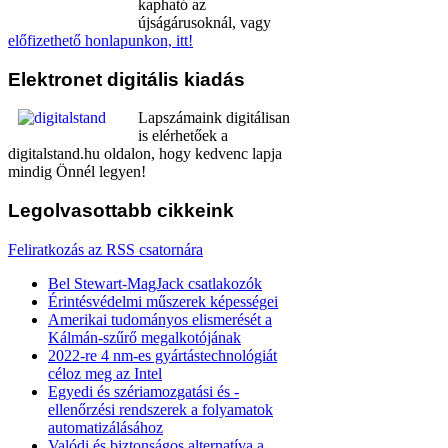
kapható az
újságárusoknál, vagy
előfizethető honlapunkon, itt!
Elektronet
digitális kiadás
Lapszámaink digitálisan
is elérhetőek a
digitalstand.hu oldalon, hogy kedvenc lapja
mindig Önnél legyen!
Legolvasottabb
cikkeink
Feliratkozás az RSS csatornára
Bel Stewart-MagJack csatlakozók
Érintésvédelmi műszerek képességei
Amerikai tudományos elismerését a
Kálmán-szűrő megalkotójának
2022-re 4 nm-es gyártástechnológiát
céloz meg az Intel
Egyedi és szériamozgatási és -
ellenőrzési rendszerek a folyamatok
automatizálásához
Valódi és biztonságos alternatíva a