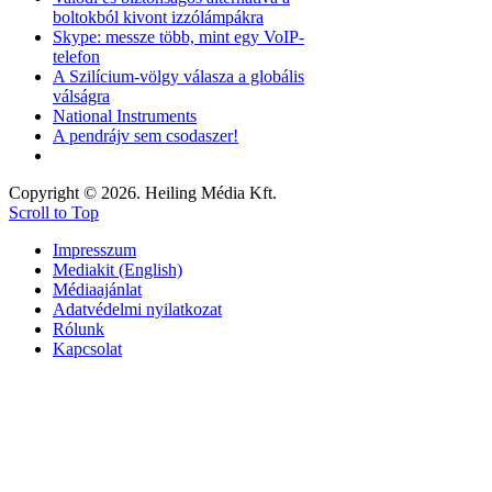
boltokból kivont izzólámpákra
Skype: messze több, mint egy VoIP-
telefon
A Szilícium-völgy válasza a globális
válságra
National Instruments
A pendrájv sem csodaszer!
Copyright © 2026. Heiling Média Kft.
Scroll to Top
Impresszum
Mediakit (English)
Médiaajánlat
Adatvédelmi nyilatkozat
Rólunk
Kapcsolat