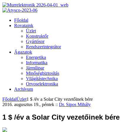
Főoldal
Rovataink
Üzlet
Konstruktőr
Gyártósor
Rendszerintegrátor
Ágazatok
Energetika
Informatika
Járműipar
Minőségbiztosítás
Világítástechnika
Orvoselektronika
Archívum
Főoldal
Üzlet
1 $ /év a Solar City vezetőinek bére
2016. augusztus 19., péntek
::
Dr. Sipos Mihály
1 $ /év a Solar City vezetőinek bére