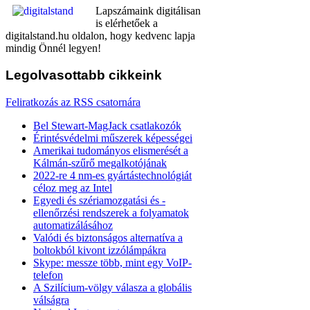
Lapszámaink digitálisan
is elérhetőek a
digitalstand.hu oldalon, hogy kedvenc lapja
mindig Önnél legyen!
Legolvasottabb
cikkeink
Feliratkozás az RSS csatornára
Bel Stewart-MagJack csatlakozók
Érintésvédelmi műszerek képességei
Amerikai tudományos elismerését a
Kálmán-szűrő megalkotójának
2022-re 4 nm-es gyártástechnológiát
céloz meg az Intel
Egyedi és szériamozgatási és -
ellenőrzési rendszerek a folyamatok
automatizálásához
Valódi és biztonságos alternatíva a
boltokból kivont izzólámpákra
Skype: messze több, mint egy VoIP-
telefon
A Szilícium-völgy válasza a globális
válságra