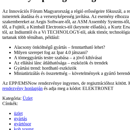
Az Innovációs Fórum Magyarország a régió erősségeire fókuszál, a re
ismeretek átadása és a versenyképesség javítása. Az esemény elhozza 
szakembereket az Aegis Software-től, az ASM Assembly Systems-től,
től, a Fujitól, a Kimball Electronics-tól (keynote előadás), a Kurtz Er
tól, az Indiumtól és a Vi TECHNOLOGY-tól, akik tömör, technológia
tartanak több témában, például:
Alacsony önköltségű gyártás – fenntartható lehet?
Milyen szerepet fog az Ipar 4.0 játszani?
A tömeggyártás testre szabása – a jövő kihívásai
Az ellátási lánc átláthatósága – eszközök és trendek
Gyártási trend: hordható eszközök
Miniatürizálás és összetettség – követelmények a gyártó beren
Az EPP/EMSNow rendezvénye ingyenes, de regisztrációhoz kötött. Ké
rendezvény honlapján
és adja meg a kódot: ELEKTRONET
Kategória:
Üzlet
Címkék:
üzlet
gyártás
gyártósor
koh young