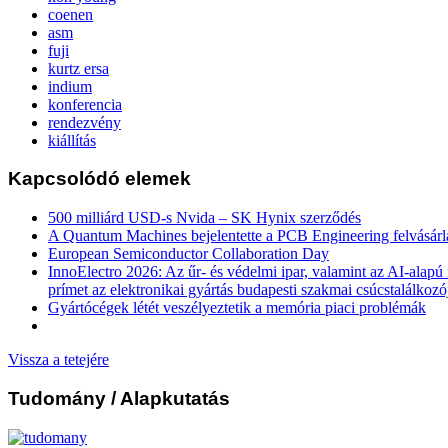
coenen
asm
fuji
kurtz ersa
indium
konferencia
rendezvény
kiállítás
Kapcsolódó elemek
500 milliárd USD-s Nvida – SK Hynix szerződés
A Quantum Machines bejelentette a PCB Engineering felvásárl
European Semiconductor Collaboration Day
InnoElectro 2026: Az űr- és védelmi ipar, valamint az AI-alapú
prímet az elektronikai gyártás budapesti szakmai csúcstalálkozó
Gyártócégek létét veszélyeztetik a memória piaci problémák
Vissza a tetejére
Tudomány
/ Alapkutatás