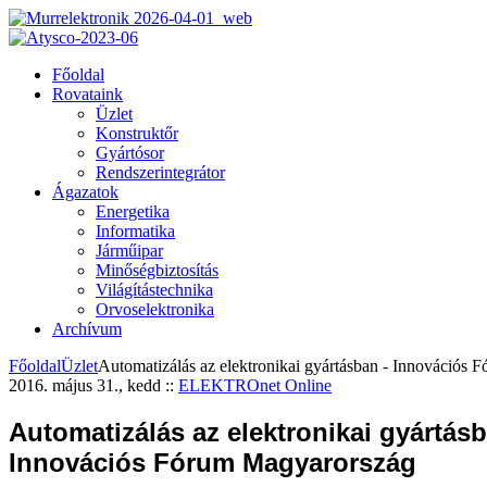
Főoldal
Rovataink
Üzlet
Konstruktőr
Gyártósor
Rendszerintegrátor
Ágazatok
Energetika
Informatika
Járműipar
Minőségbiztosítás
Világítástechnika
Orvoselektronika
Archívum
Főoldal
Üzlet
Automatizálás az elektronikai gyártásban - Innovációs
2016. május 31., kedd
::
ELEKTROnet Online
Automatizálás az elektronikai gyártásb
Innovációs Fórum Magyarország