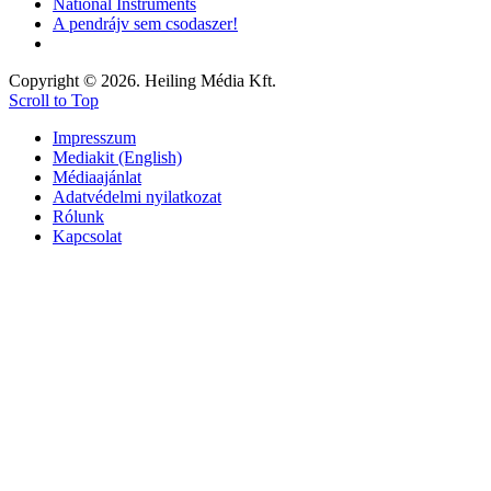
National Instruments
A pendrájv sem csodaszer!
Copyright © 2026. Heiling Média Kft.
Scroll to Top
Impresszum
Mediakit (English)
Médiaajánlat
Adatvédelmi nyilatkozat
Rólunk
Kapcsolat