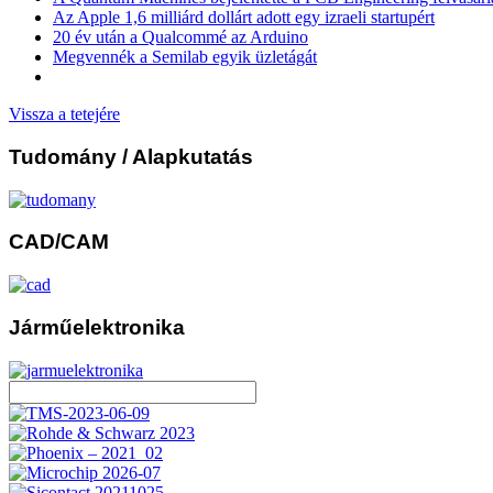
Az Apple 1,6 milliárd dollárt adott egy izraeli startupért
20 év után a Qualcommé az Arduino
Megvennék a Semilab egyik üzletágát
Vissza a tetejére
Tudomány
/ Alapkutatás
CAD/CAM
Járműelektronika