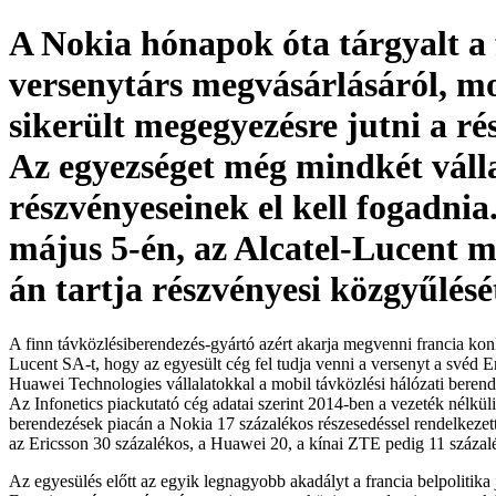
A Nokia hónapok óta tárgyalt a 
versenytárs megvásárlásáról, m
sikerült megegyezésre jutni a rés
Az egyezséget még mindkét váll
részvényeseinek el kell fogadnia
május 5-én, az Alcatel-Lucent m
án tartja részvényesi közgyűlésé
A finn távközlésiberendezés-gyártó azért akarja megvenni francia konk
Lucent SA-t, hogy az egyesült cég fel tudja venni a versenyt a svéd Er
Huawei Technologies vállalatokkal a mobil távközlési hálózati berend
Az Infonetics piackutató cég adatai szerint 2014-ben a vezeték nélküli
berendezések piacán a Nokia 17 százalékos részesedéssel rendelkezett
az Ericsson 30 százalékos, a Huawei 20, a kínai ZTE pedig 11 százalé
Az egyesülés előtt az egyik legnagyobb akadályt a francia belpolitika j