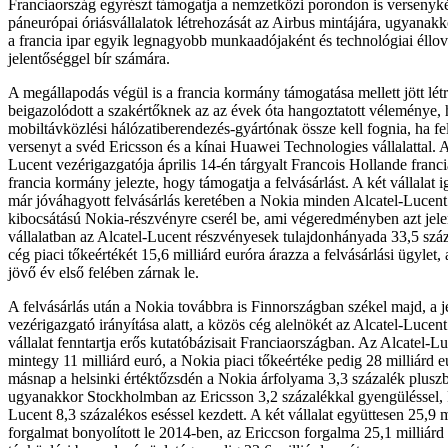
Franciaország egyrészt támogatja a nemzetközi porondon is versenyk
páneurópai óriásvállalatok létrehozását az Airbus mintájára, ugyanakk
a francia ipar egyik legnagyobb munkaadójaként és technológiai éllo
jelentőséggel bír számára.
A megállapodás végül is a francia kormány támogatása mellett jött létr
beigazolódott a szakértőknek az az évek óta hangoztatott véleménye, 
mobiltávközlési hálózatiberendezés-gyártónak össze kell fognia, ha fel
versenyt a svéd Ericsson és a kínai Huawei Technologies vállalattal. 
Lucent vezérigazgatója április 14-én tárgyalt Francois Hollande franci
francia kormány jelezte, hogy támogatja a felvásárlást. A két vállalat i
már jóváhagyott felvásárlás keretében a Nokia minden Alcatel-Lucent
kibocsátású Nokia-részvényre cserél be, ami végeredményben azt jele
vállalatban az Alcatel-Lucent részvényesek tulajdonhányada 33,5 száza
cég piaci tőkeértékét 15,6 milliárd euróra árazza a felvásárlási ügylet
jövő év első felében zárnak le.
A felvásárlás után a Nokia továbbra is Finnországban székel majd, a j
vezérigazgató irányítása alatt, a közös cég alelnökét az Alcatel-Lucen
vállalat fenntartja erős kutatóbázisait Franciaországban. Az Alcatel-Lu
mintegy 11 milliárd euró, a Nokia piaci tőkeértéke pedig 28 milliárd eu
másnap a helsinki értéktőzsdén a Nokia árfolyama 3,3 százalék pluszb
ugyanakkor Stockholmban az Ericsson 3,2 százalékkal gyengüléssel, P
Lucent 8,3 százalékos eséssel kezdett. A két vállalat együttesen 25,9 m
forgalmat bonyolított le 2014-ben, az Ericcson forgalma 25,1 milliárd