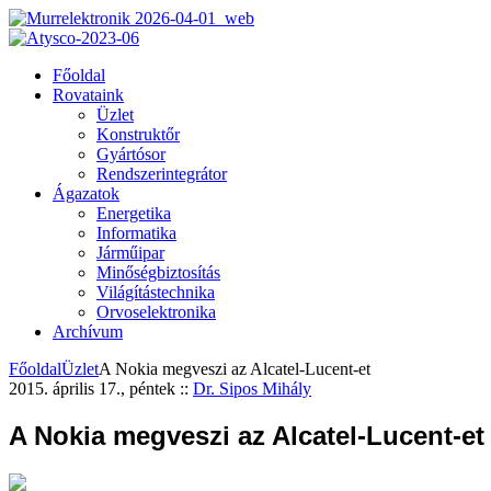
Főoldal
Rovataink
Üzlet
Konstruktőr
Gyártósor
Rendszerintegrátor
Ágazatok
Energetika
Informatika
Járműipar
Minőségbiztosítás
Világítástechnika
Orvoselektronika
Archívum
Főoldal
Üzlet
A Nokia megveszi az Alcatel-Lucent-et
2015. április 17., péntek
::
Dr. Sipos Mihály
A Nokia megveszi az Alcatel-Lucent-et