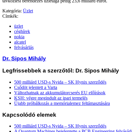
távközlési berendezés üzletága pedig 23,6 milliárd eurót.
Kategória:
Üzlet
Címkék:
üzlet
céghírek
nokia
alcatel
felvásárlás
Dr. Sipos Mihály
Legfrissebbek a szerzőtől: Dr. Sipos Mihály
500 milliárd USD-s Nvida – SK Hynix szerződés
Csődöt jelentett a Varta
Változhatnak az akkumulátorcserés EU előírások
KSH: végre megindult az ipari termelés
Újabb próbálkozás a memórialemez feltámasztására
Kapcsolódó elemek
500 milliárd USD-s Nvida – SK Hynix szerződés
A Quantum Machines bejelentette a PCB Engineering felvásárl