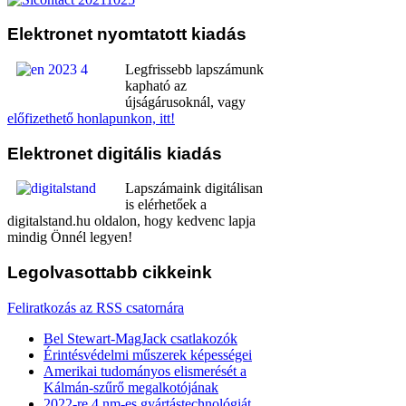
Elektronet
nyomtatott kiadás
Legfrissebb lapszámunk
kapható az
újságárusoknál, vagy
előfizethető honlapunkon, itt!
Elektronet
digitális kiadás
Lapszámaink digitálisan
is elérhetőek a
digitalstand.hu oldalon, hogy kedvenc lapja
mindig Önnél legyen!
Legolvasottabb
cikkeink
Feliratkozás az RSS csatornára
Bel Stewart-MagJack csatlakozók
Érintésvédelmi műszerek képességei
Amerikai tudományos elismerését a
Kálmán-szűrő megalkotójának
2022-re 4 nm-es gyártástechnológiát