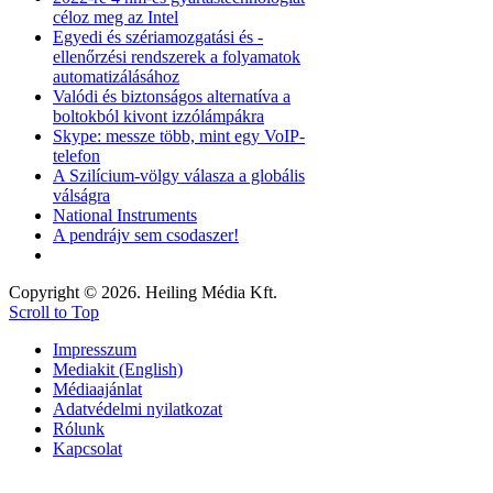
céloz meg az Intel
Egyedi és szériamozgatási és -
ellenőrzési rendszerek a folyamatok
automatizálásához
Valódi és biztonságos alternatíva a
boltokból kivont izzólámpákra
Skype: messze több, mint egy VoIP-
telefon
A Szilícium-völgy válasza a globális
válságra
National Instruments
A pendrájv sem csodaszer!
Copyright © 2026. Heiling Média Kft.
Scroll to Top
Impresszum
Mediakit (English)
Médiaajánlat
Adatvédelmi nyilatkozat
Rólunk
Kapcsolat