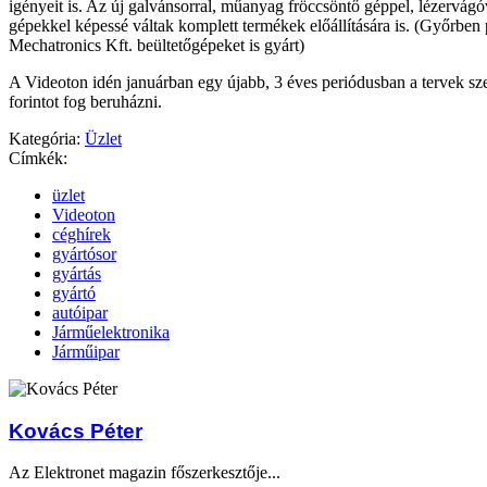
igényeit is. Az új galvánsorral, műanyag fröccsöntő géppel, lézervá
gépekkel képessé váltak komplett termékek előállítására is. (Győrben
Mechatronics Kft. beültetőgépeket is gyárt)
A Videoton idén januárban egy újabb, 3 éves periódusban a tervek szer
forintot fog beruházni.
Kategória:
Üzlet
Címkék:
üzlet
Videoton
céghírek
gyártósor
gyártás
gyártó
autóipar
Járműelektronika
Járműipar
Kovács Péter
Az Elektronet magazin főszerkesztője...