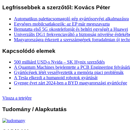
Legfrissebbek a szerzőtől: Kovács Péter
Automatikus palettacsomagoló gép gyártósorvégi alkalmazásra
Egységes mobilcsatlakozók: az EP már megszavazta
Bemutatta első 5G okostelefonját és beltéri egységét a Huawei
Univerzális DG1 frekvenciaváltó a biztonság növelése érdekéb
Magyarországra érkezett a szerszámgépek forradalmian új tech
Kapcsolódó elemek
500 milliárd USD-s Nvida – SK Hynix szerződés
A Quantum Machines bejelentette a PCB Engineering felvásárl
Gyártócégek létét veszélyeztetik a memória piaci problémák
A Tesla elkezdi a humanoid robotok gyártását
Gyenge évet zárt 2024-ben a BYD magyarországi gyártócége
Vissza a tetejére
Tudomány
/ Alapkutatás