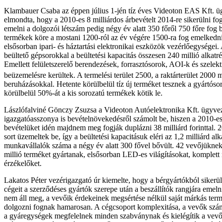
Klambauer Csaba az éppen július 1-jén tíz éves Videoton EAS Kft. ü
elmondta, hogy a 2010-es 8 milliárdos árbevételt 2014-re sikerülni fog
emelni a dolgozói létszám pedig négy év alatt 350 főről 750 főre fog b
termékek köre a mostani 1200-ról az év végére 1500-ra fog emelkedni
elsősorban ipari- és háztartási elektronikai eszközök vezérlőegységei. 
beültető gépsorokkal a beültetési kapacitás összesen 240 millió alkatr
Emellett felületszerelő berendezések, forrasztósorok, AOI-k és szelek
beüzemelésre kerültek. A termelési terület 2500, a raktárterület 2000 
beruházásokkal. Hetente körülbelül tíz új terméket tesznek a gyártósor
körülbelül 50%-át a kis sorozatú termékek kötik le.
Lászlófalviné Gönczy Zsuzsa a Videoton Autóelektronika Kft. ügyve
igazgatóasszonya is bevételnövekedésről számolt be, hiszen a 2010-es
bevételüket idén majdnem meg fogják duplázni 38 milliárd forinttal. 2
sort üzemeltek be, így a beültetési kapacitásuk eléri az 1,2 milliárd alk
munkavállalók száma a négy év alatt 300 fővel bővült. 42 vevőjüknek
millió terméket gyártanak, elsősorban LED-es világításokat, komplett
érzékelőket.
Lakatos Péter vezérigazgató úr kiemelte, hogy a bérgyártókból sikerül
cégeit a szerződéses gyártók szerepe után a beszállítók rangjára emelni
nem áll meg, a vevőik érdekeinek megsértése nélkül saját márkás termé
dolgozni fognak hamarosan. A cégcsoport komplexitása, a vevők szá
a gyáregységek megfelelnek minden szabványnak és kielégítik a vevők