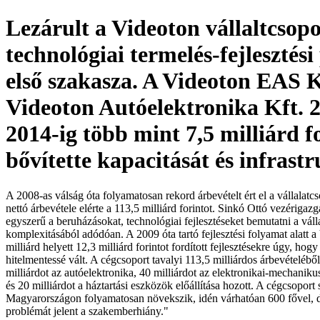
Lezárult a Videoton vállaltcsopo
technológiai termelés-fejlesztés
első szakasza. A Videoton EAS Kf
Videoton Autóelektronika Kft. 2
2014-ig több mint 7,5 milliárd f
bővítette kapacitását és infrast
A 2008-as válság óta folyamatosan rekord árbevételt ért el a vállalatc
nettó árbevétele elérte a 113,5 milliárd forintot. Sinkó Ottó vezérigaz
egyszerű a beruházásokat, technológiai fejlesztéseket bemutatni a váll
komplexitásából adódóan. A 2009 óta tartó fejlesztési folyamat alatt a 
milliárd helyett 12,3 milliárd forintot fordított fejlesztésekre úgy, hog
hitelmentessé vált. A cégcsoport tavalyi 113,5 milliárdos árbevételébő
milliárdot az autóelektronika, 40 milliárdot az elektronikai-mechanik
és 20 milliárdot a háztartási eszközök előállítása hozott. A cégcsoport 
Magyarországon folyamatosan növekszik, idén várhatóan 600 fővel, 
problémát jelent a szakemberhiány."