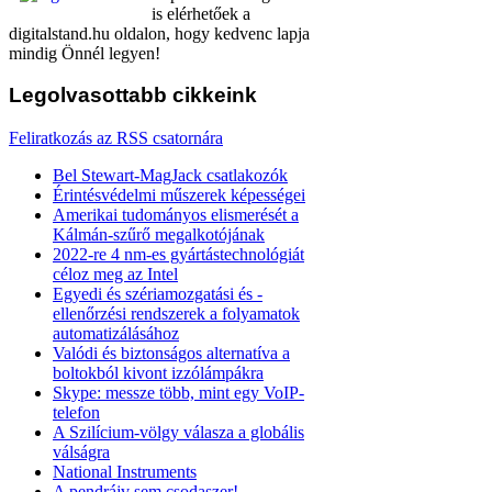
is elérhetőek a
digitalstand.hu oldalon, hogy kedvenc lapja
mindig Önnél legyen!
Legolvasottabb
cikkeink
Feliratkozás az RSS csatornára
Bel Stewart-MagJack csatlakozók
Érintésvédelmi műszerek képességei
Amerikai tudományos elismerését a
Kálmán-szűrő megalkotójának
2022-re 4 nm-es gyártástechnológiát
céloz meg az Intel
Egyedi és szériamozgatási és -
ellenőrzési rendszerek a folyamatok
automatizálásához
Valódi és biztonságos alternatíva a
boltokból kivont izzólámpákra
Skype: messze több, mint egy VoIP-
telefon
A Szilícium-völgy válasza a globális
válságra
National Instruments
A pendrájv sem csodaszer!