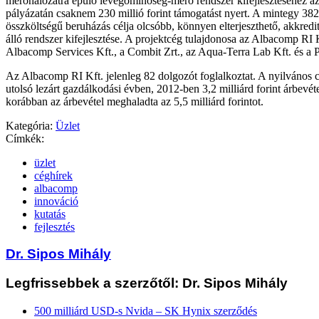
mérőhálózatra épülő levegőminőség-mérő rendszer kifejlesztéséhez a
pályázatán csaknem 230 millió forint támogatást nyert. A mintegy 382 
összköltségű beruházás célja olcsóbb, könnyen elterjeszthető, akkred
álló rendszer kifejlesztése. A projektcég tulajdonosa az Albacomp RI K
Albacomp Services Kft., a Combit Zrt., az Aqua-Terra Lab Kft. és a 
Az Albacomp RI Kft. jelenleg 82 dolgozót foglalkoztat. A nyilvános c
utolsó lezárt gazdálkodási évben, 2012-ben 3,2 milliárd forint árbevétel
korábban az árbevétel meghaladta az 5,5 milliárd forintot.
Kategória:
Üzlet
Címkék:
üzlet
céghírek
albacomp
innováció
kutatás
fejlesztés
Dr. Sipos Mihály
Legfrissebbek a szerzőtől: Dr. Sipos Mihály
500 milliárd USD-s Nvida – SK Hynix szerződés