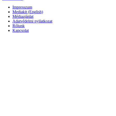
Impresszum
Mediakit (English)
Médiaajánlat
Adatvédelmi nyilatkozat
Rólunk
Kapcsolat