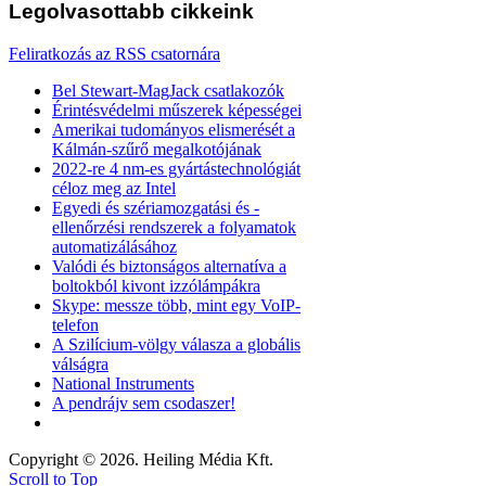
Legolvasottabb
cikkeink
Feliratkozás az RSS csatornára
Bel Stewart-MagJack csatlakozók
Érintésvédelmi műszerek képességei
Amerikai tudományos elismerését a
Kálmán-szűrő megalkotójának
2022-re 4 nm-es gyártástechnológiát
céloz meg az Intel
Egyedi és szériamozgatási és -
ellenőrzési rendszerek a folyamatok
automatizálásához
Valódi és biztonságos alternatíva a
boltokból kivont izzólámpákra
Skype: messze több, mint egy VoIP-
telefon
A Szilícium-völgy válasza a globális
válságra
National Instruments
A pendrájv sem csodaszer!
Copyright © 2026. Heiling Média Kft.
Scroll to Top