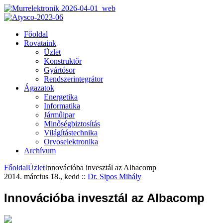
Főoldal
Rovataink
Üzlet
Konstruktőr
Gyártósor
Rendszerintegrátor
Ágazatok
Energetika
Informatika
Járműipar
Minőségbiztosítás
Világítástechnika
Orvoselektronika
Archívum
Főoldal
Üzlet
Innovációba invesztál az Albacomp
2014. március 18., kedd
::
Dr. Sipos Mihály
Innovációba invesztál az Albacomp