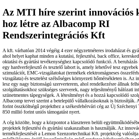
Az MTI híre szerint innovációs
hoz létre az Albacomp RI
Rendszerintegrációs Kft
A kft. várhatóan 2014 végéig 4 ezer négyzetméteres irodaházat és gyá
ahol helyet kaphat minden a kutatási, fejlesztési, back office, keresked
oktatási és gyártási tevékenységhez kapcsolódó funkció. A beruházás 
egy hardverfejlesztő és tesztelő labort is, amely lehetővé tesz egye
szimulációt, EMC-vizsgálatokat (termékek elektromágneses összefér
vizsgálata) és tesztelést szélsőséges környezeti hőmérsékleten is. Az
lesz egy nagy biztonságú szerverterem, ahol rendelkezésre állnak fel
szolgáltatásokhoz szükséges szerverek, nagy teljesítményű hálózati inf
szünetmentes tápegységek. A létesítményt és a hozzá kapcsolódó szolg
Albacomp tervei szerint a betelepülő vállalkozásoknak is biztosítják. 
forint összköltségű projekthez a székesfehérvári cég az Új Széchenyi
850 millió forint uniós támogatást nyert.
A cég közölte, hogy a központot a klaszteren belüli együttműködéséb
projektek fejlesztési és gyártási szakaszaiban is használják. Az innovác
termékfejlesztését a Lemon Szenzortechnikai Kft. projektcég valósítj