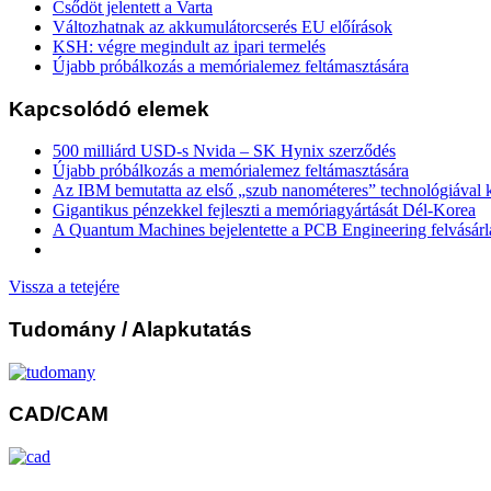
Csődöt jelentett a Varta
Változhatnak az akkumulátorcserés EU előírások
KSH: végre megindult az ipari termelés
Újabb próbálkozás a memórialemez feltámasztására
Kapcsolódó elemek
500 milliárd USD-s Nvida – SK Hynix szerződés
Újabb próbálkozás a memórialemez feltámasztására
Az IBM bemutatta az első „szub nanométeres” technológiával k
Gigantikus pénzekkel fejleszti a memóriagyártását Dél-Korea
A Quantum Machines bejelentette a PCB Engineering felvásárl
Vissza a tetejére
Tudomány
/ Alapkutatás
CAD/CAM