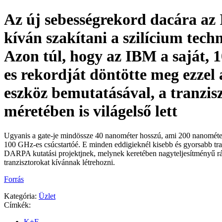
Az új sebességrekord dacára a
kíván szakítani a szilícium tech
Azon túl, hogy az IBM a saját, 
es rekordját döntötte meg ezzel 
eszköz bemutatásával, a tranzis
méretében is világelső lett
Ugyanis a gate-je mindössze 40 nanométer hosszú, ami 200 nanométer
100 GHz-es csúcstartóé. E minden eddigieknél kisebb és gyorsabb tran
DARPA kutatási projektjnek, melynek keretében nagyteljesítményű r
tranzisztorokat kívánnak létrehozni.
Forrás
Kategória:
Üzlet
Címkék:
K+F