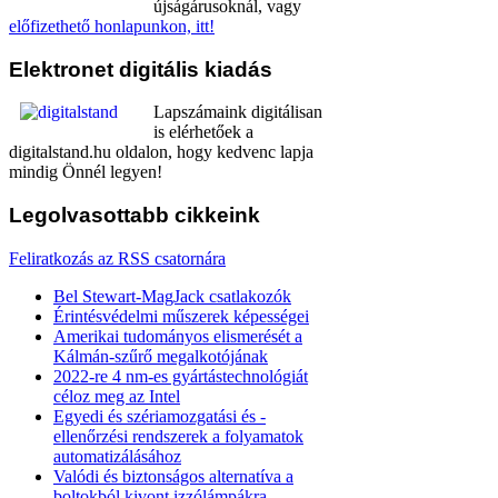
újságárusoknál, vagy
előfizethető honlapunkon, itt!
Elektronet
digitális kiadás
Lapszámaink digitálisan
is elérhetőek a
digitalstand.hu oldalon, hogy kedvenc lapja
mindig Önnél legyen!
Legolvasottabb
cikkeink
Feliratkozás az RSS csatornára
Bel Stewart-MagJack csatlakozók
Érintésvédelmi műszerek képességei
Amerikai tudományos elismerését a
Kálmán-szűrő megalkotójának
2022-re 4 nm-es gyártástechnológiát
céloz meg az Intel
Egyedi és szériamozgatási és -
ellenőrzési rendszerek a folyamatok
automatizálásához
Valódi és biztonságos alternatíva a
boltokból kivont izzólámpákra