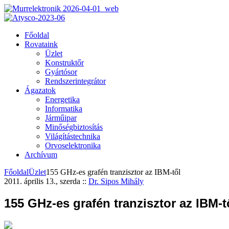
Főoldal
Rovataink
Üzlet
Konstruktőr
Gyártósor
Rendszerintegrátor
Ágazatok
Energetika
Informatika
Járműipar
Minőségbiztosítás
Világítástechnika
Orvoselektronika
Archívum
Főoldal
Üzlet
155 GHz-es grafén tranzisztor az IBM-től
2011. április 13., szerda
::
Dr. Sipos Mihály
155 GHz-es grafén tranzisztor az IBM-t