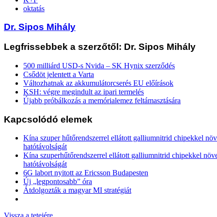
oktatás
Dr. Sipos Mihály
Legfrissebbek a szerzőtől: Dr. Sipos Mihály
500 milliárd USD-s Nvida – SK Hynix szerződés
Csődöt jelentett a Varta
Változhatnak az akkumulátorcserés EU előírások
KSH: végre megindult az ipari termelés
Újabb próbálkozás a memórialemez feltámasztására
Kapcsolódó elemek
Kína szuper hűtőrendszerrel ellátott galliumnitrid chipekkel nö
hatótávolságát
Kína szuperhűtőrendszerrel ellátott galliumnitrid chipekkel növ
hatótávolságát
6G labort nyitott az Ericsson Budapesten
Új „legpontosabb” óra
Átdolgozták a magyar MI stratégiát
Vissza a tetejére