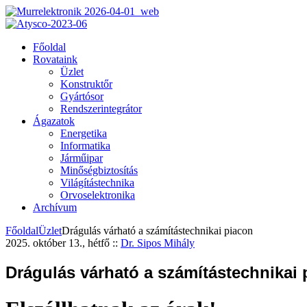
Főoldal
Rovataink
Üzlet
Konstruktőr
Gyártósor
Rendszerintegrátor
Ágazatok
Energetika
Informatika
Járműipar
Minőségbiztosítás
Világítástechnika
Orvoselektronika
Archívum
Főoldal
Üzlet
Drágulás várható a számítástechnikai piacon
2025. október 13., hétfő
::
Dr. Sipos Mihály
Drágulás várható a számítástechnikai 