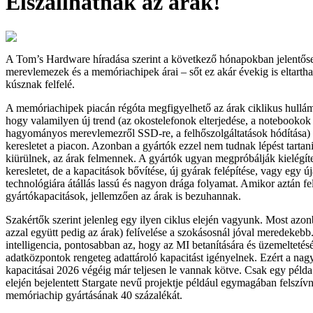
Elszállhatnak az árak!
A Tom’s Hardware híradása szerint a következő hónapokban jelentő
merevlemezek és a memóriachipek árai – sőt ez akár évekig is eltartha
kúsznak felfelé.
A memóriachipek piacán régóta megfigyelhető az árak ciklikus hullámz
hogy valamilyen új trend (az okostelefonok elterjedése, a notebookok 
hagyományos merevlemezről SSD-re, a felhőszolgáltatások hódítása) 
keresletet a piacon. Azonban a gyártók ezzel nem tudnak lépést tartani
kiürülnek, az árak felmennek. A gyártók ugyan megpróbálják kielégí
keresletet, de a kapacitások bővítése, új gyárak felépítése, vagy egy ú
technológiára átállás lassú és nagyon drága folyamat. Amikor aztán f
gyártókapacitások, jellemzően az árak is bezuhannak.
Szakértők szerint jelenleg egy ilyen ciklus elején vagyunk. Most azonb
azzal együtt pedig az árak) felívelése a szokásosnál jóval meredekebb
intelligencia, pontosabban az, hogy az MI betanítására és üzemeltetésé
adatközpontok rengeteg adattároló kapacitást igényelnek. Ezért a nag
kapacitásai 2026 végéig már teljesen le vannak kötve. Csak egy péld
elején bejelentett Stargate nevű projektje például egymagában felsz
memóriachip gyártásának 40 százalékát.