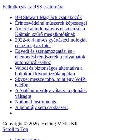
Feliratkozás az RSS csatornára
Bel Stewart-MagJack csatlakozók
Érintésvédelmi műszerek képességei
Amerikai tudományos elismerését a
Kálmán-szűrő megalkotójának
2022-re 4 nm-es gyártástechnológiát
céloz meg az Intel
Egyedi és szériamozgatási és -
ellenőrzési rendszerek a folyamatok
automatizálásához
Valódi és biztonságos alternatíva a
boltokból kivont izzólámpákra
Skype: messze több, mint egy VoIP-
telefon
A Szilícium-völgy válasza a globális
válságra
National Instruments
A pendrájv sem csodaszer!
Copyright © 2026. Heiling Média Kft.
Scroll to Top
Impresszum