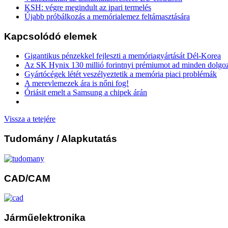
KSH: végre megindult az ipari termelés
Újabb próbálkozás a memórialemez feltámasztására
Kapcsolódó elemek
Gigantikus pénzekkel fejleszti a memóriagyártását Dél-Korea
Az SK Hynix 130 millió forintnyi prémiumot ad minden dolgo
Gyártócégek létét veszélyeztetik a memória piaci problémák
A merevlemezek ára is nőni fog!
Óriásit emelt a Samsung a chipek árán
Vissza a tetejére
Tudomány
/ Alapkutatás
CAD/CAM
Járműelektronika