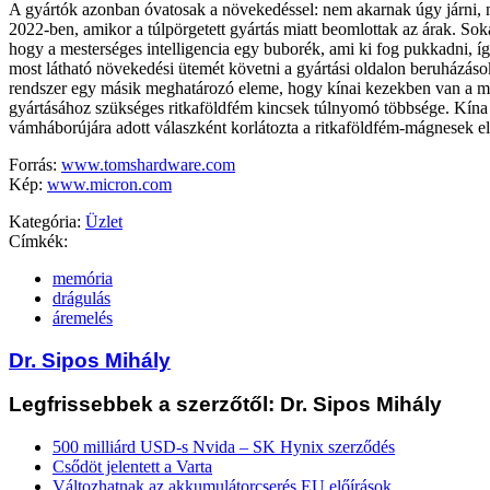
A gyártók azonban óvatosak a növekedéssel: nem akarnak úgy járni,
2022-ben, amikor a túlpörgetett gyártás miatt beomlottak az árak. Sok
hogy a mesterséges intelligencia egy buborék, ami ki fog pukkadni, 
most látható növekedési ütemét követni a gyártási oldalon beruházás
rendszer egy másik meghatározó eleme, hogy kínai kezekben van a 
gyártásához szükséges ritkaföldfém kincsek túlnyomó többsége. Kína
vámháborújára adott válaszként korlátozta a ritkaföldfém-mágnesek el
Forrás:
www.tomshardware.com
Kép:
www.micron.com
Kategória:
Üzlet
Címkék:
memória
drágulás
áremelés
Dr. Sipos Mihály
Legfrissebbek a szerzőtől: Dr. Sipos Mihály
500 milliárd USD-s Nvida – SK Hynix szerződés
Csődöt jelentett a Varta
Változhatnak az akkumulátorcserés EU előírások