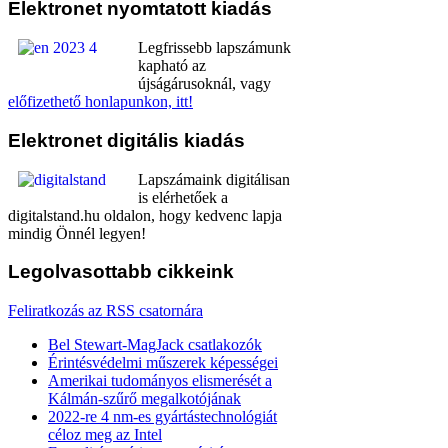
Elektronet
nyomtatott kiadás
Legfrissebb lapszámunk
kapható az
újságárusoknál, vagy
előfizethető honlapunkon, itt!
Elektronet
digitális kiadás
Lapszámaink digitálisan
is elérhetőek a
digitalstand.hu oldalon, hogy kedvenc lapja
mindig Önnél legyen!
Legolvasottabb
cikkeink
Feliratkozás az RSS csatornára
Bel Stewart-MagJack csatlakozók
Érintésvédelmi műszerek képességei
Amerikai tudományos elismerését a
Kálmán-szűrő megalkotójának
2022-re 4 nm-es gyártástechnológiát
céloz meg az Intel