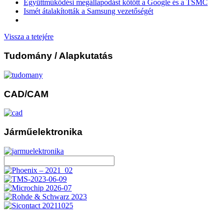
Együttműködési megállapodást kötött a Google és a TSMC
Ismét átalakították a Samsung vezetőségét
Vissza a tetejére
Tudomány
/ Alapkutatás
CAD/CAM
Járműelektronika