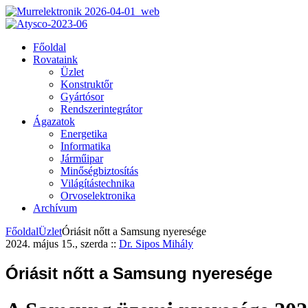
Főoldal
Rovataink
Üzlet
Konstruktőr
Gyártósor
Rendszerintegrátor
Ágazatok
Energetika
Informatika
Járműipar
Minőségbiztosítás
Világítástechnika
Orvoselektronika
Archívum
Főoldal
Üzlet
Óriásit nőtt a Samsung nyeresége
2024. május 15., szerda
::
Dr. Sipos Mihály
Óriásit nőtt a Samsung nyeresége