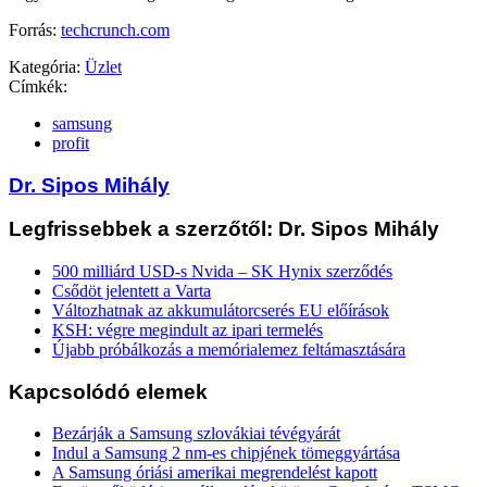
Forrás:
techcrunch.com
Kategória:
Üzlet
Címkék:
samsung
profit
Dr. Sipos Mihály
Legfrissebbek a szerzőtől: Dr. Sipos Mihály
500 milliárd USD-s Nvida – SK Hynix szerződés
Csődöt jelentett a Varta
Változhatnak az akkumulátorcserés EU előírások
KSH: végre megindult az ipari termelés
Újabb próbálkozás a memórialemez feltámasztására
Kapcsolódó elemek
Bezárják a Samsung szlovákiai tévégyárát
Indul a Samsung 2 nm-es chipjének tömeggyártása
A Samsung óriási amerikai megrendelést kapott