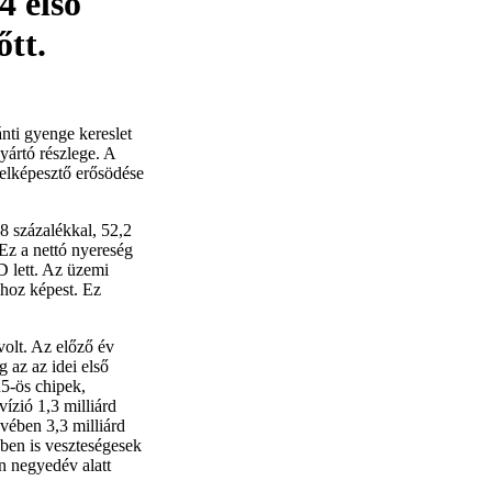
4 első
tt.
nti gyenge kereslet
yártó részlege. A
t elképesztő erősödése
8 százalékkal, 52,2
 Ez a nettó nyereség
D lett. Az üzemi
ihoz képest. Ez
olt. Az előző év
g az az idei első
R5-ös chipek,
vízió 1,3 milliárd
vében 3,3 milliárd
ben is veszteségesek
n negyedév alatt