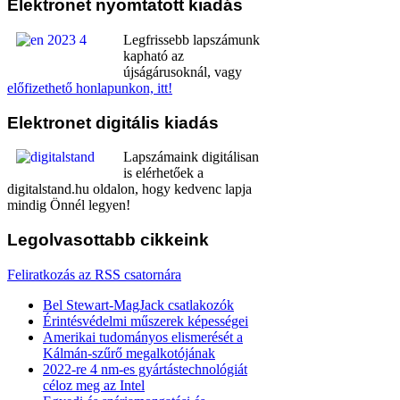
Elektronet
nyomtatott kiadás
Legfrissebb lapszámunk
kapható az
újságárusoknál, vagy
előfizethető honlapunkon, itt!
Elektronet
digitális kiadás
Lapszámaink digitálisan
is elérhetőek a
digitalstand.hu oldalon, hogy kedvenc lapja
mindig Önnél legyen!
Legolvasottabb
cikkeink
Feliratkozás az RSS csatornára
Bel Stewart-MagJack csatlakozók
Érintésvédelmi műszerek képességei
Amerikai tudományos elismerését a
Kálmán-szűrő megalkotójának
2022-re 4 nm-es gyártástechnológiát
céloz meg az Intel