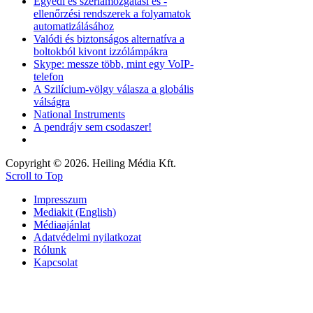
Egyedi és szériamozgatási és -
ellenőrzési rendszerek a folyamatok
automatizálásához
Valódi és biztonságos alternatíva a
boltokból kivont izzólámpákra
Skype: messze több, mint egy VoIP-
telefon
A Szilícium-völgy válasza a globális
válságra
National Instruments
A pendrájv sem csodaszer!
Copyright © 2026. Heiling Média Kft.
Scroll to Top
Impresszum
Mediakit (English)
Médiaajánlat
Adatvédelmi nyilatkozat
Rólunk
Kapcsolat