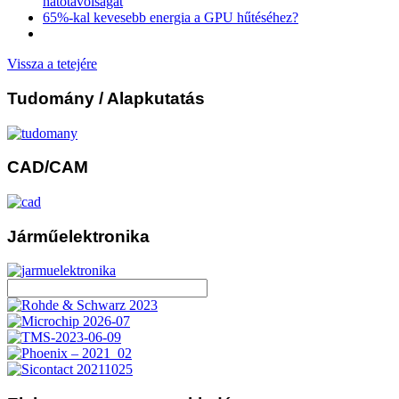
hatótávolságát
65%-kal kevesebb energia a GPU hűtéséhez?
Vissza a tetejére
Tudomány
/ Alapkutatás
CAD/CAM
Járműelektronika