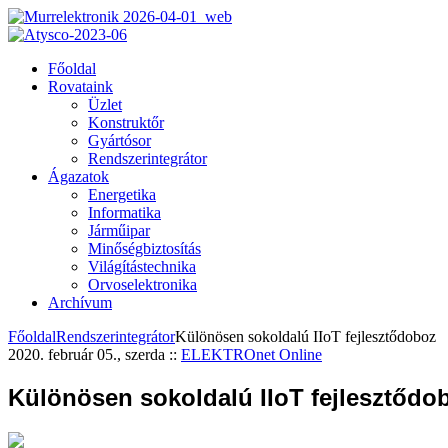
Főoldal
Rovataink
Üzlet
Konstruktőr
Gyártósor
Rendszerintegrátor
Ágazatok
Energetika
Informatika
Járműipar
Minőségbiztosítás
Világítástechnika
Orvoselektronika
Archívum
Főoldal
Rendszerintegrátor
Különösen sokoldalú IIoT fejlesztődoboz
2020. február 05., szerda
::
ELEKTROnet Online
Különösen sokoldalú IIoT fejlesztődo