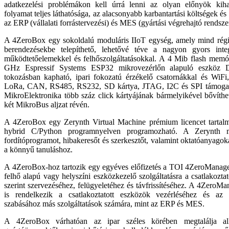
adatkezelési problémákon kell úrrá lenni az olyan előnyök kih
folyamat teljes láthatósága, az alacsonyabb karbantartási költségek és
az ERP (vállalati forrástervezési) és MES (gyártási végrehajtó rendsze
A 4ZeroBox egy sokoldalú moduláris IIoT egység, amely mind régi,
berendezésekbe telepíthető, lehetővé téve a nagyon gyors integ
működtetőelemekkel és felhőszolgáltatásokkal. A 4 Mib flash memór
GHz Espressif Systems ESP32 mikrovezérlőn alapuló eszköz D
tokozásban kapható, ipari fokozatú érzékelő csatornákkal és WiFi,
LoRa, CAN, RS485, RS232, SD kártya, JTAG, I2C és SPI támogat
MikroElektronika több száz click kártyájának bármelyikével bővíthet
két MikroBus aljzat révén.
A 4ZeroBox egy Zerynth Virtual Machine prémium licencet tartal
hybrid C/Python programnyelven programozható. A Zerynth 
fordítóprogramot, hibakeresőt és szerkesztőt, valamint oktatóanyagok
a könnyű tanuláshoz.
A 4ZeroBox-hoz tartozik egy egyéves előfizetés a TOI 4ZeroManager
felhő alapú vagy helyszíni eszközkezelő szolgáltatásra a csatlakozta
szerint szervezéséhez, felügyeletéhez és távfrissítéséhez. A 4ZeroMa
is rendelkezik a csatlakoztatott eszközök vezérléséhez és az a
szabásához más szolgáltatások számára, mint az ERP és MES.
A 4ZeroBox várhatóan az ipar széles körében megtalálja alk