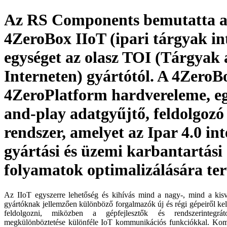
Az RS Components bemutatta 
4ZeroBox IIoT (ipari tárgyak in
egységet az olasz TOI (Tárgyak 
Interneten) gyártótól. A 4ZeroB
4ZeroPlatform hardvereleme, eg
and-play adatgyűjtő, feldolgozó 
rendszer, amelyet az Ipar 4.0 int
gyártási és üzemi karbantartási
folyamatok optimalizálására te
Az IIoT egyszerre lehetőség és kihívás mind a nagy-, mind a kisv
gyártóknak jellemzően különböző forgalmazók új és régi gépeiről kell
feldolgozni, miközben a gépfejlesztők és rendszerintegrát
megkülönböztetése különféle IoT kommunikációs funkciókkal. Kom