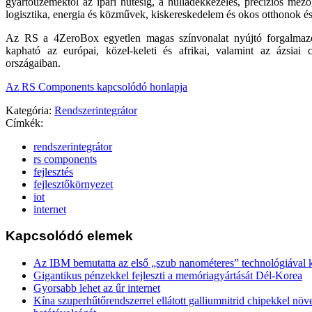
gyártóüzemektől az ipari hűtésig, a hulladékkezelés, precíziós mezőg
logisztika, energia és közművek, kiskereskedelem és okos otthonok és 
Az RS a 4ZeroBox egyetlen magas színvonalat nyújtó forgalmazó
kapható az európai, közel-keleti és afrikai, valamint az ázsiai c
országaiban.
Az RS Components kapcsolódó honlapja
Kategória:
Rendszerintegrátor
Címkék:
rendszerintegrátor
rs components
fejlesztés
fejlesztőkörnyezet
iot
internet
Kapcsolódó elemek
Az IBM bemutatta az első „szub nanométeres” technológiával k
Gigantikus pénzekkel fejleszti a memóriagyártását Dél-Korea
Gyorsabb lehet az űr internet
Kína szuperhűtőrendszerrel ellátott galliumnitrid chipekkel növ