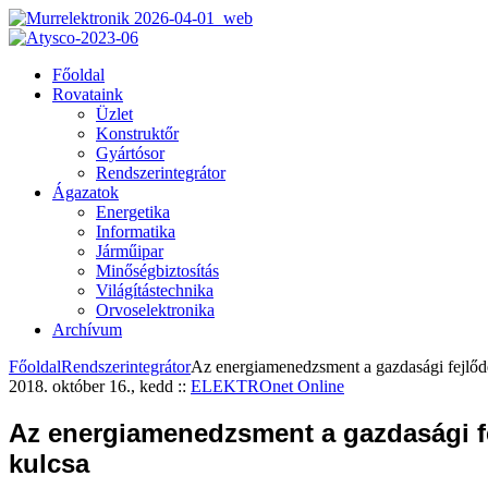
Főoldal
Rovataink
Üzlet
Konstruktőr
Gyártósor
Rendszerintegrátor
Ágazatok
Energetika
Informatika
Járműipar
Minőségbiztosítás
Világítástechnika
Orvoselektronika
Archívum
Főoldal
Rendszerintegrátor
Az energiamenedzsment a gazdasági fejlőd
2018. október 16., kedd
::
ELEKTROnet Online
Az energiamenedzsment a gazdasági f
kulcsa