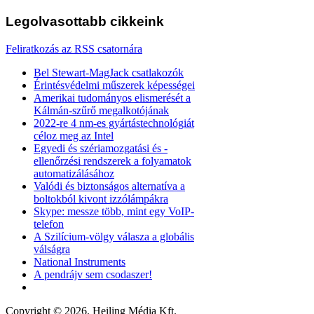
Legolvasottabb
cikkeink
Feliratkozás az RSS csatornára
Bel Stewart-MagJack csatlakozók
Érintésvédelmi műszerek képességei
Amerikai tudományos elismerését a
Kálmán-szűrő megalkotójának
2022-re 4 nm-es gyártástechnológiát
céloz meg az Intel
Egyedi és szériamozgatási és -
ellenőrzési rendszerek a folyamatok
automatizálásához
Valódi és biztonságos alternatíva a
boltokból kivont izzólámpákra
Skype: messze több, mint egy VoIP-
telefon
A Szilícium-völgy válasza a globális
válságra
National Instruments
A pendrájv sem csodaszer!
Copyright © 2026. Heiling Média Kft.