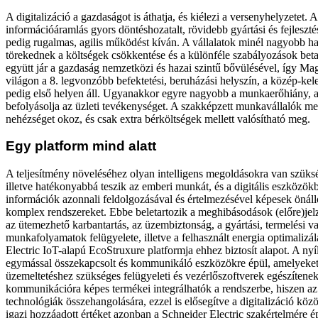
A digitalizáció a gazdaságot is áthatja, és kiélezi a versenyhelyzetet. 
információáramlás gyors döntéshozatalt, rövidebb gyártási és fejlesztés
pedig rugalmas, agilis működést kíván. A vállalatok minél nagyobb h
törekednek a költségek csökkentése és a különféle szabályozások betar
együtt jár a gazdaság nemzetközi és hazai szintű bővülésével, így Ma
világon a 8. legvonzóbb befektetési, beruházási helyszín, a közép-kel
pedig első helyen áll. Ugyanakkor egyre nagyobb a munkaerőhiány, a
befolyásolja az üzleti tevékenységet. A szakképzett munkavállalók me
nehézséget okoz, és csak extra bérköltségek mellett valósítható meg.
Egy platform mind alatt
A teljesítmény növeléséhez olyan intelligens megoldásokra van szüksé
illetve hatékonyabbá teszik az emberi munkát, és a digitális eszközö
információk azonnali feldolgozásával és értelmezésével képesek önálló
komplex rendszereket. Ebbe beletartozik a meghibásodások (előre)jelzé
az ütemezhető karbantartás, az üzembiztonság, a gyártási, termelési 
munkafolyamatok felügyelete, illetve a felhasznált energia optimalizá
Electric IoT-alapú EcoStruxure platformja ehhez biztosít alapot. A nyíl
egymással összekapcsolt és kommunikáló eszközökre épül, amelyeket
üzemeltetéshez szükséges felügyeleti és vezérlőszoftverek egészítene
kommunikációra képes termékei integrálhatók a rendszerbe, hiszen a
technológiák összehangolására, ezzel is elősegítve a digitalizáció közö
igazi hozzáadott értéket azonban a Schneider Electric szakértelmére é