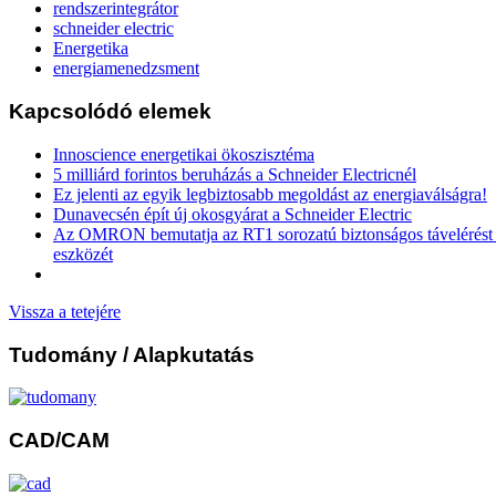
rendszerintegrátor
schneider electric
Energetika
energiamenedzsment
Kapcsolódó elemek
Innoscience energetikai ökoszisztéma
5 milliárd forintos beruházás a Schneider Electricnél
Ez jelenti az egyik legbiztosabb megoldást az energiaválságra!
Dunavecsén épít új okosgyárat a Schneider Electric
Az OMRON bemutatja az RT1 sorozatú biztonságos távelérést b
eszközét
Vissza a tetejére
Tudomány
/ Alapkutatás
CAD/CAM