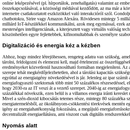
online leképezésével (pl. hírportálok, zenehallgatás) valamint az emb
összekapcsolásával, a közösségi médiával kezdődött, az ma már a kör
internetre csatlakoztatott eszközökkel való interakcióról szól. Gondol
chatbotokra, Sirire vagy Amazon Alexára. Rövidesen mintegy 5 milli
milliárd IoT-készülékkel kommunikálni, azok meg egymással, ezek az
mesterséges intelligenciának, a kiterjesztett vagy virtuális valóság te
köszönhetően egyre fejlettebbek, kifinomultabbak és személyre szabo
Digitalizáció és energia kéz a kézben
Ahhoz, hogy mindez létrejöhessen, rengeteg adatra van szükség, amel
tárolni, feldolgozni és elemezni kell, majd értelmezni az összefüggése
eredményeket közvetlenül hasznosítható formában megjeleníteni. Az
szerepe tehát megkérdőjelezhetetlen, ahol a tárolási kapacitás szükség
egyúttal az energiaigény növekedésével is jár. Jelenleg az ipar számít
energiafogyasztó szektornak több mint 50 százalékos részesedéssel, e
hogy 2030-ra az IT veszi át a vezető szerepet. 2040-ig az energiafogy
százalékkal növekszik, ezen belül is a villamos energia iránti kereslet
Mivel a szén-dioxid kibocsátás tetemes része, mintegy 80 százaléka s
energiatermelésből, az ökolábnyom-csökkentési törekvések mentén e
igény az energiahatékonyság fokozására, a megújuló energiaforrásokra,
decentralizált energiaellátásra, ami viszont csak digitális rendszerekkel
Nyomás alatt